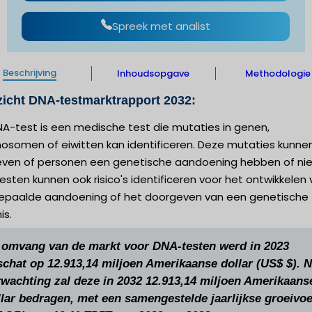
Spreek met analist
Beschrijving
Inhoudsopgave
Methodologie
icht DNA-testmarktrapport 2032:
NA-test is een medische test die mutaties in genen,
osomen of eiwitten kan identificeren. Deze mutaties kunne
ven of personen een genetische aandoening hebben of nie
sten kunnen ook risico's identificeren voor het ontwikkelen
epaalde aandoening of het doorgeven van een genetische
is.
 omvang van de markt voor DNA-testen werd in 2023
schat op 12.913,14 miljoen Amerikaanse dollar (US$ $). 
rwachting zal deze in 2032 12.913,14 miljoen Amerikaans
llar bedragen, met een samengestelde jaarlijkse groeivoe