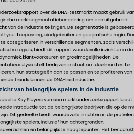
mst doorzetten.
nderzoeksrapport over de DNA-testmarkt maakt gebruik va
egische marktsegmentatiebenadering om een uitgebreid
cht van de industrie te krijgen. De segmentatie is gebaseer
cttype, toepassing, eindgebruiker en geografische regio. Do
te categoriseren in verschillende segmenten, zoals verschil
fische regio's, biedt dit rapport waardevolle inzichten in de
dynamiek, klantvoorkeuren en groeimogelijkheden. De
ntatieanalyse stelt bedrijven in staat om doelmarkten te
ficeren, hun strategieën aan te passen en te profiteren van
ende trends binnen de DNA-testindustrie.
icht van belangrijke spelers in de industrie
edeelte Key Players van een marktonderzoeksrapport biedt
reide introductie tot de belangrijkste bedrijven die op de m
 zijn. Dit gedeelte biedt waardevolle inzichten in de profiele
angrijkste spelers, inclusief hun achtergronden,
jfsoverzichten en belangrijkste hoogtepunten. Het benadruk