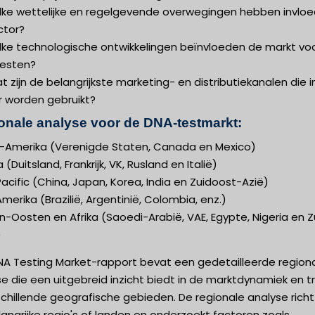
lke wettelijke en regelgevende overwegingen hebben invlo
ctor?
lke technologische ontwikkelingen beïnvloeden de markt vo
esten?
t zijn de belangrijkste marketing- en distributiekanalen die i
r worden gebruikt?
onale analyse voor de DNA-testmarkt:
-Amerika (Verenigde Staten, Canada en Mexico)
 (Duitsland, Frankrijk, VK, Rusland en Italië)
acific (China, Japan, Korea, India en Zuidoost-Azië)
merika (Brazilië, Argentinië, Colombia, enz.)
-Oosten en Afrika (Saoedi-Arabië, VAE, Egypte, Nigeria en Z
)
NA Testing Market-rapport bevat een gedetailleerde region
e die een uitgebreid inzicht biedt in de marktdynamiek en t
schillende geografische gebieden. De regionale analyse richt
angrijke regio's of landen en onderzoekt factoren zoals