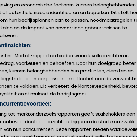
geving en economische factoren, kunnen belanghebbenden
ief potentiële risico's identificeren en beperken. Dit stelt he
 om hun bedrijfsplannen aan te passen, noodmaatregelen t
kkelen en de impact van onvoorziene gebeurtenissen te
liseren.
antinzichten:
esting Market-rapporten bieden waardevolle inzichten in
gedrag, voorkeuren en behoeften. Door hun doelgroep beter
jpen, kunnen belanghebbenden hun producten, diensten en
tingstrategieën aanpassen om effectief aan de verwachti
anten te voldoen. Dit verbetert de klanttevredenheid, bevor
yaliteit en stimuleert de bedrijfsgroei.
ncurrentievoordeel:
ng tot marktonderzoeksrapporten geeft stakeholders een
rentievoordeel door inzicht te krijgen in de sterke en zwakk
n van hun concurrenten. Deze rapporten bieden waardevoll
matie over marktaandeel, productaanbod, prijsstrategieën e