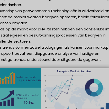
fslandschap.
invoering van geavanceerde technologieën is wijdverbreid e
dert de manier waarop bedrijven opereren, beleid formulere
lanten omgaan.
nds op de markt voor DNA-testen hebben een aanzienlijke i
 strategieën en besluitvormingsprocessen van bedrijven in
illende sectoren.
e trends vormen zowel uitdagingen als kansen voor marktspe
 rapport bevat een diepgaande analyse van huidige en
mstige trends, ondersteund door uitgebreide gegevens.