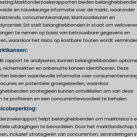
esting Marktonderzoeksrapporten bieden belanghebbende
breide en nauwkeurige informatie over de markt, waaronder
rietrends, concurrentieanalyse, klantvoorkeuren en
dynamiek. Dit stelt belanghebbenden in staat om welover
ssingen te nemen op basis van betrouwbare gegevens en
ten, waardoor het risico op kostbare fouten wordt verminder
rktkansen:
dit rapport te analyseren, kunnen belanghebbenden opkom
s, nichemarkten en onbenutte kansen identificeren. Deze
rten bieden waardevolle informatie over consumentenvraag
lacunes en potentiële groeigebieden, waardoor
ghebbenden strategieën kunnen ontwikkelen om van deze
n te profiteren en een concurrentievoordeel te behalen.
sicobeperking:
nderzoeksrapport helpt belanghebbenden om marktrisico's 
tiële uitdagingen te beoordelen. Door het marktlandschap 
pen, inclusief strategieën van concurrenten, veranderingen i