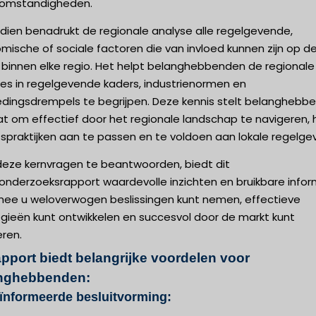
omstandigheden.
dien benadrukt de regionale analyse alle regelgevende,
ische of sociale factoren die van invloed kunnen zijn op d
 binnen elke regio. Het helpt belanghebbenden de regionale
ies in regelgevende kaders, industrienormen en
edingsdrempels te begrijpen. Deze kennis stelt belanghebb
at om effectief door het regionale landschap te navigeren, 
fspraktijken aan te passen en te voldoen aan lokale regelgev
deze kernvragen te beantwoorden, biedt dit
onderzoeksrapport waardevolle inzichten en bruikbare infor
ee u weloverwogen beslissingen kunt nemen, effectieve
egieën kunt ontwikkelen en succesvol door de markt kunt
eren.
apport biedt belangrijke voordelen voor
nghebbenden:
ïnformeerde besluitvorming: