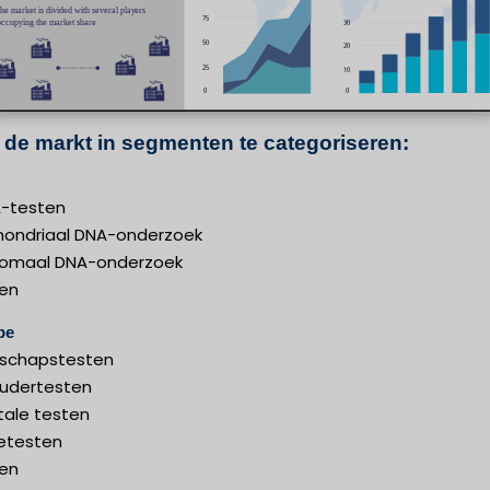
 de markt in segmenten te categoriseren:
-testen
hondriaal DNA-onderzoek
omaal DNA-onderzoek
en
pe
schapstesten
udertesten
tale testen
ietesten
en