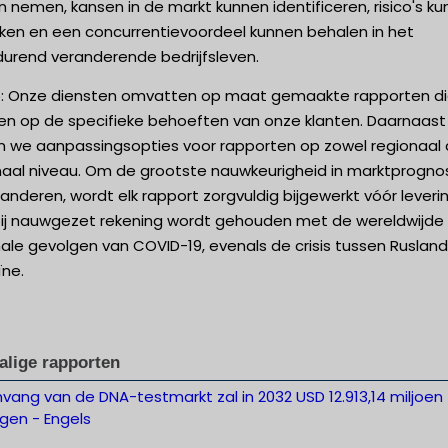
 nemen, kansen in de markt kunnen identificeren, risico's k
ken en een concurrentievoordeel kunnen behalen in het
durend veranderende bedrijfsleven.
p: Onze diensten omvatten op maat gemaakte rapporten d
len op de specifieke behoeften van onze klanten. Daarnaast
n we aanpassingsopties voor rapporten op zowel regionaal 
naal niveau. Om de grootste nauwkeurigheid in marktprogno
anderen, wordt elk rapport zorgvuldig bijgewerkt vóór leverin
ij nauwgezet rekening wordt gehouden met de wereldwijde
ale gevolgen van COVID-19, evenals de crisis tussen Ruslan
ïne.
alige rapporten
ang van de DNA-testmarkt zal in 2032 USD 12.913,14 miljoen
gen - Engels