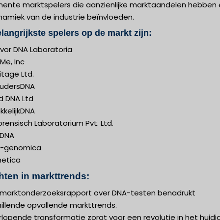
nente marktspelers die aanzienlijke marktaandelen hebben
namiek van de industrie beïnvloeden.
langrijkste spelers op de markt zijn:
vor DNA Laboratoria
Me, Inc
tage Ltd.
udersDNA
d DNA Ltd
kelijkDNA
rensisch Laboratorium Pvt. Ltd.
DNA
e-genomica
etica
hten in markttrends:
 marktonderzoeksrapport over DNA-testen benadrukt
hillende opvallende markttrends.
lopende transformatie zorgt voor een revolutie in het huidi