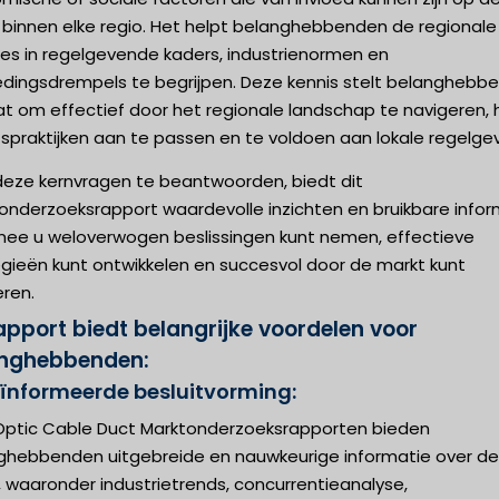
 binnen elke regio. Het helpt belanghebbenden de regionale
ies in regelgevende kaders, industrienormen en
edingsdrempels te begrijpen. Deze kennis stelt belanghebb
at om effectief door het regionale landschap te navigeren, 
fspraktijken aan te passen en te voldoen aan lokale regelgev
deze kernvragen te beantwoorden, biedt dit
onderzoeksrapport waardevolle inzichten en bruikbare infor
ee u weloverwogen beslissingen kunt nemen, effectieve
egieën kunt ontwikkelen en succesvol door de markt kunt
eren.
rapport biedt belangrijke voordelen voor
nghebbenden:
eïnformeerde besluitvorming:
 Optic Cable Duct Marktonderzoeksrapporten bieden
ghebbenden uitgebreide en nauwkeurige informatie over de
 waaronder industrietrends, concurrentieanalyse,