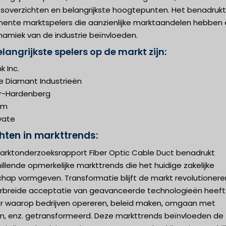
jfsoverzichten en belangrijkste hoogtepunten. Het benadruk
nente marktspelers die aanzienlijke marktaandelen hebben
namiek van de industrie beïnvloeden.
langrijkste spelers op de markt zijn:
nk Inc.
e Diamant Industrieën
r-Hardenberg
rm
vate
chten in markttrends:
arktonderzoeksrapport Fiber Optic Cable Duct benadrukt
illende opmerkelijke markttrends die het huidige zakelijke
hap vormgeven. Transformatie blijft de markt revolutionere
erbreide acceptatie van geavanceerde technologieën heeft
r waarop bedrijven opereren, beleid maken, omgaan met
en, enz. getransformeerd. Deze markttrends beïnvloeden de