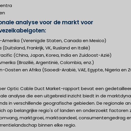
entra
en
onale analyse voor de markt voor
vezelkabelgoten:
-Amerika (Verenigde Staten, Canada en Mexico)
 (Duitsland, Frankrijk, VK, Rusland en Italië)
acific (China, Japan, Korea, India en Zuidoost-Azië)
merika (Brazilië, Argentinië, Colombia, enz.)
-Oosten en Afrika (Saoedi-Arabië, VAE, Egypte, Nigeria en Z
)
iber Optic Cable Duct Market-rapport bevat een gedetaillee
ale analyse die een uitgebreid inzicht biedt in de marktdyn
nds in verschillende geografische gebieden. De regionale an
zich op belangrijke regio's of landen en onderzoekt factoren 
omvang, marktgroei, marktaandeel, consumentengedrag e
rentielandschap binnen elke regio.