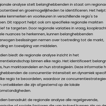
gionale analyse stelt belanghebbenden in staat om regiona
otentieel en groeimogelijkheden te identificeren. Het help
eke kenmerken en voorkeuren in verschillende regio's te
pen. Dit rapport helpt ook om specifieke regionale markten
ief te targeten. Door regionale variaties in vraag, koopkrach
rele nuances te herkennen, kunnen belanghebbenden
erwogen beslissingen nemen over toetreding tot de markt,
iding en toewijzing van middelen.
ien biedt de regionale analyse inzicht in het
rentielandschap binnen elke regio. Het identificeert belangr
rs, hun marktaandelen en hun strategieën. Deze informatie h
ghebbenden de concurrentie-intensiteit en dynamiek specif
elke regio te beoordelen, waardoor ze concurrentiestrategi
 ontwikkelen die zijn afgestemd op de lokale
omstandigheden.
dien benadrukt de regionale analyse alle regelgevende,
ische of sociale factoren die van invloed kunnen zijn op d