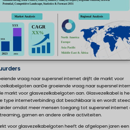
uurders
eiende vraag naar supersnel internet drijft de markt voor
ezelkabelgoten aanDe groeiende vraag naar supersnel inter
 de markt voor glasvezelkabelgoten aan. Glasvezelkabel is he
e type internetverbinding dat beschikbaar is en wordt stee
airder omdat meer mensen toegang tot supersnel internet 
treaming, gamen en andere online activiteiten.
rkt voor glasvezelkabelgoten heeft de afgelopen jaren een