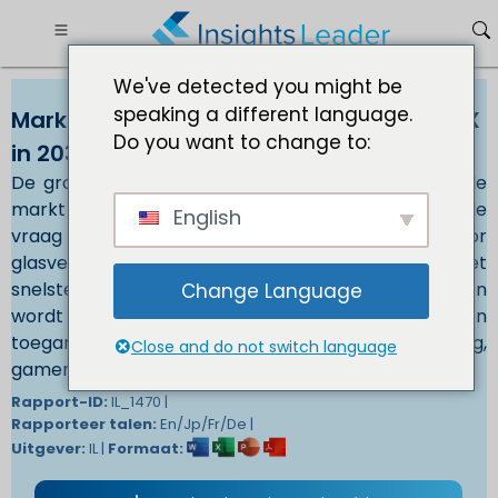
We've detected you might be
speaking a different language.
Markt voor glasvezelkabelgoten USD XXX
Do you want to change to:
in 2030
De groeiende vraag naar supersnel internet drijft de
markt voor glasvezelkabelgoten aanDe groeiende
English
vraag naar supersnel internet drijft de markt voor
glasvezelkabelgoten aan. Glasvezelkabel is het
snelste type internetverbinding dat beschikbaar is en
Change Language
wordt steeds populairder omdat meer mensen
toegang tot supersnel internet eisen voor streaming,
Close and do not switch language
gamen en andere online activiteiten.
Rapport-ID:
IL_1470 |
Rapporteer talen:
En/Jp/Fr/De |
Uitgever:
IL |
Formaat: