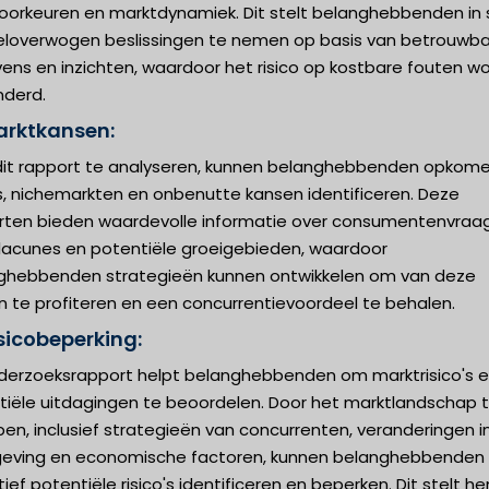
voorkeuren en marktdynamiek. Dit stelt belanghebbenden in 
loverwogen beslissingen te nemen op basis van betrouwb
ens en inzichten, waardoor het risico op kostbare fouten w
nderd.
arktkansen:
dit rapport te analyseren, kunnen belanghebbenden opkom
s, nichemarkten en onbenutte kansen identificeren. Deze
rten bieden waardevolle informatie over consumentenvraag
lacunes en potentiële groeigebieden, waardoor
ghebbenden strategieën kunnen ontwikkelen om van deze
n te profiteren en een concurrentievoordeel te behalen.
isicobeperking:
nderzoeksrapport helpt belanghebbenden om marktrisico's 
tiële uitdagingen te beoordelen. Door het marktlandschap 
pen, inclusief strategieën van concurrenten, veranderingen i
geving en economische factoren, kunnen belanghebbenden
ief potentiële risico's identificeren en beperken. Dit stelt he