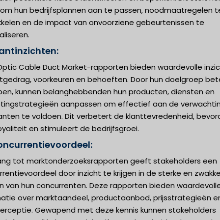
 om hun bedrijfsplannen aan te passen, noodmaatregelen t
kkelen en de impact van onvoorziene gebeurtenissen te
liseren.
antinzichten:
 Optic Cable Duct Market-rapporten bieden waardevolle inzi
antgedrag, voorkeuren en behoeften. Door hun doelgroep bet
jpen, kunnen belanghebbenden hun producten, diensten en
tingstrategieën aanpassen om effectief aan de verwachti
anten te voldoen. Dit verbetert de klanttevredenheid, bevor
yaliteit en stimuleert de bedrijfsgroei.
oncurrentievoordeel:
ng tot marktonderzoeksrapporten geeft stakeholders een
rentievoordeel door inzicht te krijgen in de sterke en zwakk
n van hun concurrenten. Deze rapporten bieden waardevoll
matie over marktaandeel, productaanbod, prijsstrategieën e
perceptie. Gewapend met deze kennis kunnen stakeholders