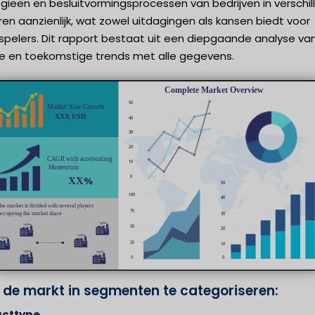
gieën en besluitvormingsprocessen van bedrijven in verschi
en aanzienlijk, wat zowel uitdagingen als kansen biedt voor
spelers. Dit rapport bestaat uit een diepgaande analyse va
ge en toekomstige trends met alle gegevens.
 de markt in segmenten te categoriseren:
ucttype