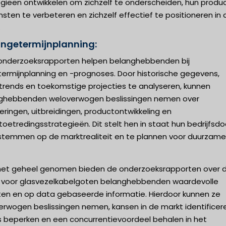
egieën ontwikkelen om zichzelf te onderscheiden, hun produ
nsten te verbeteren en zichzelf effectief te positioneren in 
.
angetermijnplanning:
onderzoeksrapporten helpen belanghebbenden bij
termijnplanning en -prognoses. Door historische gegevens,
trends en toekomstige projecties te analyseren, kunnen
ghebbenden weloverwogen beslissingen nemen over
eringen, uitbreidingen, productontwikkeling en
oetredingsstrategieën. Dit stelt hen in staat hun bedrijfsd
 stemmen op de marktrealiteit en te plannen voor duurzame
het geheel genomen bieden de onderzoeksrapporten over 
 voor glasvezelkabelgoten belanghebbenden waardevolle
hten en op data gebaseerde informatie. Hierdoor kunnen ze
erwogen beslissingen nemen, kansen in de markt identificer
's beperken en een concurrentievoordeel behalen in het