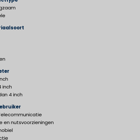
igzaam
ele
iaalsoort
en
eter
inch
4 inch
dan 4 inch
ebruiker
 Telecommunicatie
ie en nutsvoorzieningen
obiel
ctie