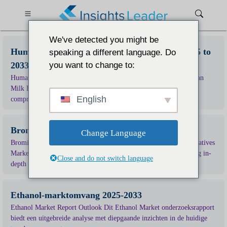
We've detected you might be
Human Milk Fortifier Powder Market Size 2025 to
speaking a different language. Do
2033
you want to change to:
Human Milk Fortifier Powder Market Report Outlook This Human
Milk Fortifier Powder Market research report provides a
English
comprehensive analysis offering...
Bromine Derivatives Market Size 2025 to 2033
Change Language
Bromine Derivatives Market Report Outlook This Bromine Derivatives
Market research report provides a comprehensive analysis offering in-
Close and do not switch language
depth insights into current...
Ethanol-marktomvang 2025-2033
Ethanol Market Report Outlook Dit Ethanol Market onderzoeksrapport
biedt een uitgebreide analyse met diepgaande inzichten in de huidige