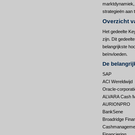
marktdynamiek, k
strategieën aan
Overzicht v
Het gedeelte Key
zijn. Dit gedeelt
belangrijkste ho
beïnvloeden.
De belangrij
SAP
ACI Wereldwijd
Oracle-corporati
ALVARA Cash M
AURIONPRO
BankSene
Broadridge Fina
Cashmanagemen
Financiering