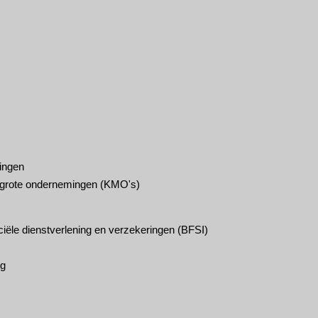
ingen
lgrote ondernemingen (KMO's)
ciële dienstverlening en verzekeringen (BFSI)
rg