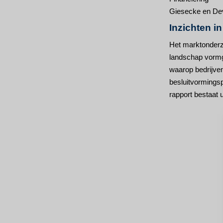
Giesecke en De
Inzichten i
Het marktonderz
landschap vormge
waarop bedrijve
besluitvormingsp
rapport bestaat 