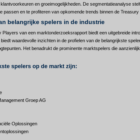
lantvoorkeuren en groeimogelijkheden. De segmentatieanalyse stelt b
 te passen en te profiteren van opkomende trends binnen de Treasu
an belangrijke spelers in de industrie
 Players van een marktonderzoeksrapport biedt een uitgebreide introdu
e biedt waardevolle inzichten in de profielen van de belangrijkste spel
ogtepunten. Het benadrukt de prominente marktspelers die aanzienli
kste spelers op de markt zijn:
e
anagement Groep AG
nciële Oplossingen
toplossingen