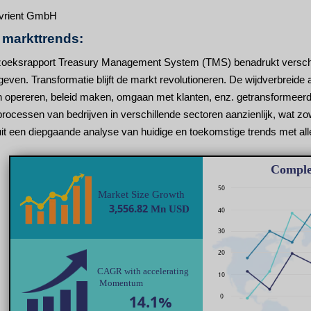
vrient GmbH
n markttrends:
oeksrapport Treasury Management System (TMS) benadrukt verschille
ven. Transformatie blijft de markt revolutioneren. De wijdverbreide
n opereren, beleid maken, omgaan met klanten, enz. getransformeerd
rocessen van bedrijven in verschillende sectoren aanzienlijk, wat zo
uit een diepgaande analyse van huidige en toekomstige trends met al