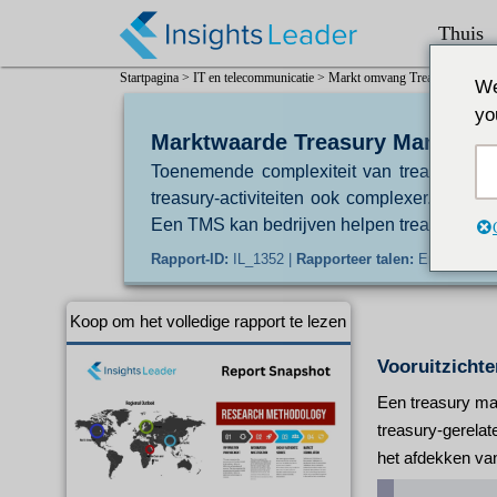
Thuis
Startpagina >
IT en telecommunicatie >
Markt omvang Treasury Manag
We
yo
Marktwaarde Treasury Manageme
Toenemende complexiteit van treasury-act
treasury-activiteiten ook complexer. Dit kan
Een TMS kan bedrijven helpen treasury-activi
Rapport-ID:
IL_1352 |
Rapporteer talen:
En/Jp/Fr/De
Koop om het volledige rapport te lezen
Vooruitzicht
Een treasury man
treasury-gerelat
het afdekken van