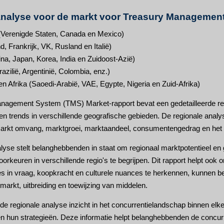
analyse voor de markt voor Treasury Managemen
Verenigde Staten, Canada en Mexico)
, Frankrijk, VK, Rusland en Italië)
ina, Japan, Korea, India en Zuidoost-Azië)
azilië, Argentinië, Colombia, enz.)
 Afrika (Saoedi-Arabië, VAE, Egypte, Nigeria en Zuid-Afrika)
agement System (TMS) Market-rapport bevat een gedetailleerde region
 trends in verschillende geografische gebieden. De regionale analyse
markt omvang, marktgroei, marktaandeel, consumentengedrag en het c
lyse stelt belanghebbenden in staat om regionaal marktpotentieel en g
rkeuren in verschillende regio's te begrijpen. Dit rapport helpt ook o
ties in vraag, koopkracht en culturele nuances te herkennen, kunne
 markt, uitbreiding en toewijzing van middelen.
de regionale analyse inzicht in het concurrentielandschap binnen elke r
 hun strategieën. Deze informatie helpt belanghebbenden de concurren