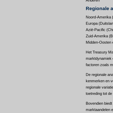
Anderen
Regionale 
Noord-Amerika (
Europa (Duitsland
Azië-Pacific (Ch
Zuid-Amerika (Br
Midden-Oosten en
Het Treasury Man
marktdynamiek en
factoren zoals 
De regionale ana
kenmerken en voo
regionale varia
toetreding tot de
Bovendien biedt 
marktaandelen en