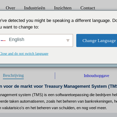
Over
Industrieën
Inzichten
Contact
ement System (TMS) 2024 tot 2031
've detected you might be speaking a different language. D
u want to change to:
nt System (TMS) USD 3.556,82 mln in 2030
English
Change Language
iviteiten Naarmate bedrijven groeien en complexer worden, 
 leiden tot uitdagingen bij het beheren van cashflow, liquiditeit
teiten te automatiseren en de efficiëntie te verbeteren.
Close and do not switch language
 |
Uitgever:
IL |
Formaat:
Beschrijving
Inhoudsopgave
en voor de markt voor Treasury Management System (TM
agement system (TMS) is een softwaretoepassing die bedrijven helpt h
eerde taken automatiseren, zoals het beheren van bankrekeningen, he
 valutarisico's en het beheren van schulden, en nog veel meer.