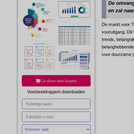
De omvang 
en zal naa
De markt voor T
vooruitgang. Di
trends, belangri
belanghebbenden,
voor duurzame gr
Ga door met kopen
Voorbeeldrapport downloaden