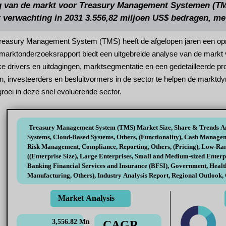
van de markt voor Treasury Management Systemen (TMS)
r verwachting in 2031 3.556,82 miljoen US$ bedragen, m
reasury Management System (TMS) heeft de afgelopen jaren een opm
t marktonderzoeksrapport biedt een uitgebreide analyse van de mark
jke drivers en uitdagingen, marktsegmentatie en een gedetailleerde 
 investeerders en besluitvormers in de sector te helpen de marktdyn
oei in deze snel evoluerende sector.