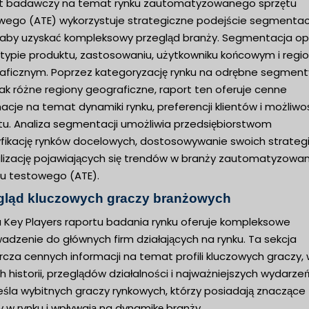
t badawczy na temat rynku zautomatyzowanego sprzętu
wego (ATE) wykorzystuje strategiczne podejście segmentac
, aby uzyskać kompleksowy przegląd branży. Segmentacja op
 typie produktu, zastosowaniu, użytkowniku końcowym i regio
aficznym. Poprzez kategoryzację rynku na odrębne segment
jak różne regiony geograficzne, raport ten oferuje cenne
acje na temat dynamiki rynku, preferencji klientów i możliwo
tu. Analiza segmentacji umożliwia przedsiębiorstwom
fikację rynków docelowych, dostosowywanie swoich strategii
alizację pojawiających się trendów w branży zautomatyzow
tu testowego (ATE).
gląd kluczowych graczy branżowych
a Key Players raportu badania rynku oferuje kompleksowe
adzenie do głównych firm działających na rynku. Ta sekcja
cza cennych informacji na temat profili kluczowych graczy,
h historii, przeglądów działalności i najważniejszych wydarzeń
eśla wybitnych graczy rynkowych, którzy posiadają znaczące
y w rynku i wpływają na dynamikę branży.