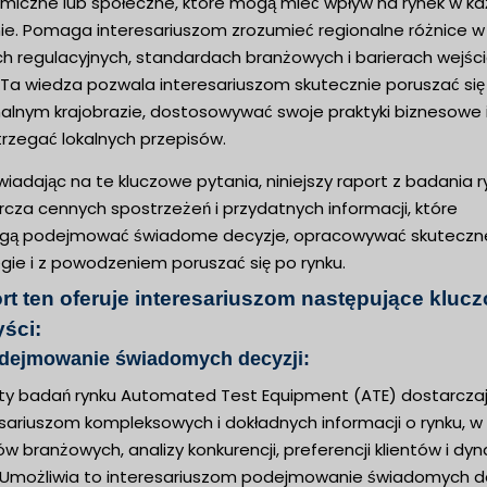
miczne lub społeczne, które mogą mieć wpływ na rynek w k
nie. Pomaga interesariuszom zrozumieć regionalne różnice w
h regulacyjnych, standardach branżowych i barierach wejśc
. Ta wiedza pozwala interesariuszom skutecznie poruszać się
nalnym krajobrazie, dostosowywać swoje praktyki biznesowe 
trzegać lokalnych przepisów.
adając na te kluczowe pytania, niniejszy raport z badania r
cza cennych spostrzeżeń i przydatnych informacji, które
ą podejmować świadome decyzje, opracowywać skuteczn
gie i z powodzeniem poruszać się po rynku.
rt ten oferuje interesariuszom następujące kluc
yści:
odejmowanie świadomych decyzji:
ty badań rynku Automated Test Equipment (ATE) dostarcza
esariuszom kompleksowych i dokładnych informacji o rynku, w
w branżowych, analizy konkurencji, preferencji klientów i dyn
. Umożliwia to interesariuszom podejmowanie świadomych de