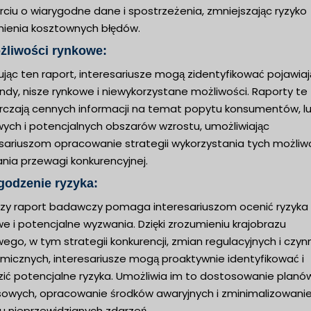
ciu o wiarygodne dane i spostrzeżenia, zmniejszając ryzyko
nienia kosztownych błędów.
żliwości rynkowe:
ując ten raport, interesariusze mogą zidentyfikować pojawia
endy, nisze rynkowe i niewykorzystane możliwości. Raporty te
rczają cennych informacji na temat popytu konsumentów, l
wych i potencjalnych obszarów wzrostu, umożliwiając
sariuszom opracowanie strategii wykorzystania tych możliwo
nia przewagi konkurencyjnej.
godzenie ryzyka:
jszy raport badawczy pomaga interesariuszom ocenić ryzyka
e i potencjalne wyzwania. Dzięki zrozumieniu krajobrazu
ego, w tym strategii konkurencji, zmian regulacyjnych i czyn
micznych, interesariusze mogą proaktywnie identyfikować i
zić potencjalne ryzyka. Umożliwia im to dostosowanie planó
sowych, opracowanie środków awaryjnych i zminimalizowani
u nieprzewidzianych zdarzeń.