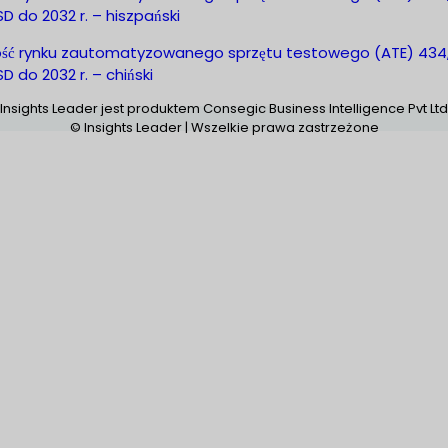
D do 2032 r. – hiszpański
ość rynku zautomatyzowanego sprzętu testowego (ATE) 434,
D do 2032 r. – chiński
Insights Leader jest produktem Consegic Business Intelligence Pvt Ltd
© Insights Leader | Wszelkie prawa zastrzeżone