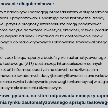
lanowanie długoterminowe:
ty z badań rynku pomagają interesariuszom w długotermin
aniu i prognozowaniu. Analizując dane historyczne, trendy
we i przyszłe prognozy, interesariusze mogą podejmować
me decyzje dotyczące inwestycji, ekspansji, rozwoju produk
gii wejścia na rynek. Umożliwia im to dostosowanie celów
sowych do realiów rynkowych i planowanie zrównoważonego
tu.
ie rzecz biorąc, raporty z badań rynku zautomatyzowanego
tu testowego (ATE) dostarczają interesariuszom cennych
zeżeń i informacji opartych na danych, umożliwiając im
mowanie świadomych decyzji, identyfikowanie szans rynkow
czanie ryzyka i zdobywanie przewagi konkurencyjnej w ciągle
iającym się otoczeniu biznesowym.
zowe pytania, na które odpowiada niniejszy rapor
nia rynku zautomatyzowanego sprzętu testoweg