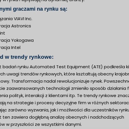
nymi graczami na rynku są:
zania VIAVI Inc.
racja Astronics
int
racja Yokogawa
acja Intel
d w trendy rynkowe:
t badań rynku Automated Test Equipment (ATE) podkreśla ki
ch uwagi trendów rynkowych, które kształtują obecny krajob
sowy. Transformacja nadal rewolucjonizuje rynek. Powszechn
cie zaawansowanych technologii zmieniło sposób działania f
nia polityk, interakcji z klientami itp. Te trendy rynkowe zna
ją na strategie i procesy decyzyjne firm w różnych sektorac
jąc zarówno wyzwania, jak i możliwości dla uczestników rynku
t ten zawiera dogłębną analizę obecnych i nadchodzących
ów w przyszłości ze wszystkimi danymi.