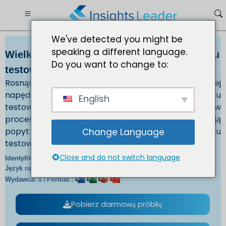
We've detected you might be
speaking a different language.
Wielkość rynku zautomatyzowanego sprzętu
Do you want to change to:
testowego (ATE) 434,91 mln USD do 2032 r.
Rosnący popyt na urządzenia elektroniki użytkowej
napędza wzrost rynku zautomatyzowanego sprzętu
English
testowego (ATE). Ponadto rosnące postępy w
procesach produkcji półprzewodników napędzają
popyt na rynku zautomatyzowanego sprzętu
Change Language
testowego (ATE).
Close and do not switch language
IL_1002 |
Identyfikator raportu:
En/Jp/Fr/De |
Język raportu:
IL |
Wydawca:
Format :
Pobierz darmową próbkę