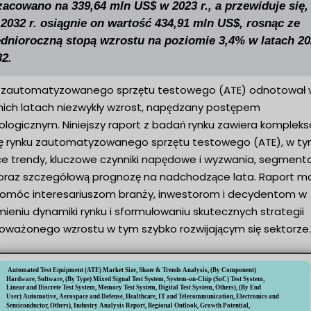
zacowano na 339,64 mln US$ w 2023 r., a przewiduje się,
 2032 r. osiągnie on wartość 434,91 mln US$, rosnąc ze
ednioroczną stopą wzrostu na poziomie 3,4% w latach 2
32.
 zautomatyzowanego sprzętu testowego (ATE) odnotował 
nich latach niezwykły wzrost, napędzany postępem
ologicznym. Niniejszy raport z badań rynku zawiera komplek
zę rynku zautomatyzowanego sprzętu testowego (ATE), w t
ce trendy, kluczowe czynniki napędowe i wyzwania, segment
 oraz szczegółową prognozę na nadchodzące lata. Raport m
pomóc interesariuszom branży, inwestorom i decydentom w
ieniu dynamiki rynku i sformułowaniu skutecznych strategii
oważonego wzrostu w tym szybko rozwijającym się sektorze.