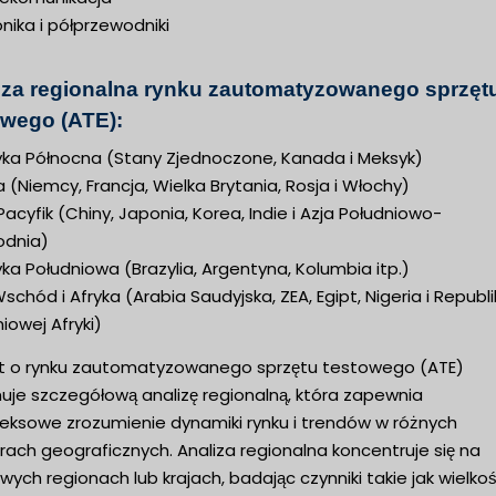
onika i półprzewodniki
iza regionalna rynku zautomatyzowanego sprzęt
owego (ATE):
ka Północna (Stany Zjednoczone, Kanada i Meksyk)
 (Niemcy, Francja, Wielka Brytania, Rosja i Włochy)
 Pacyfik (Chiny, Japonia, Korea, Indie i Azja Południowo-
dnia)
a Południowa (Brazylia, Argentyna, Kolumbia itp.)
 Wschód i Afryka (Arabia Saudyjska, ZEA, Egipt, Nigeria i Republ
iowej Afryki)
t o rynku zautomatyzowanego sprzętu testowego (ATE)
uje szczegółową analizę regionalną, która zapewnia
eksowe zrozumienie dynamiki rynku i trendów w różnych
ach geograficznych. Analiza regionalna koncentruje się na
wych regionach lub krajach, badając czynniki takie jak wielko