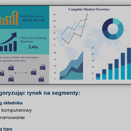
goryzując rynek na segmenty:
g składnika
t komputerowy
gramowanie
g typu