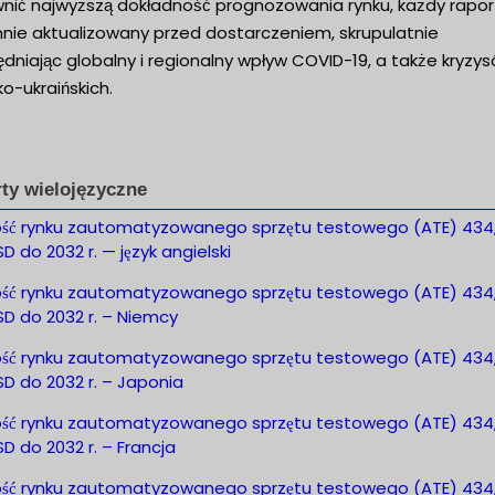
nić najwyższą dokładność prognozowania rynku, każdy raport
nnie aktualizowany przed dostarczeniem, skrupulatnie
dniając globalny i regionalny wpływ COVID-19, a także kryzy
ko-ukraińskich.
ty wielojęzyczne
ość rynku zautomatyzowanego sprzętu testowego (ATE) 434,
D do 2032 r. — język angielski
ość rynku zautomatyzowanego sprzętu testowego (ATE) 434,
D do 2032 r. – Niemcy
ość rynku zautomatyzowanego sprzętu testowego (ATE) 434,
D do 2032 r. – Japonia
ość rynku zautomatyzowanego sprzętu testowego (ATE) 434,
D do 2032 r. – Francja
ość rynku zautomatyzowanego sprzętu testowego (ATE) 434,