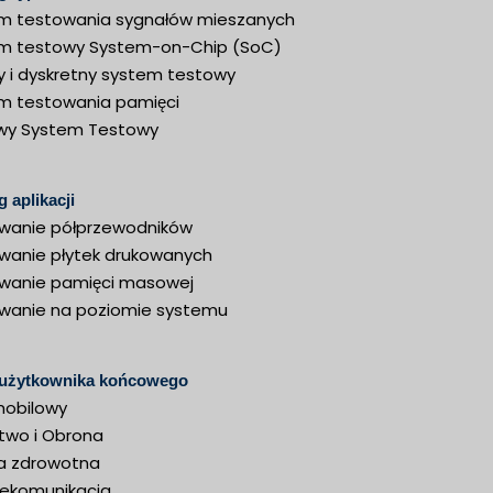
m testowania sygnałów mieszanych
m testowy System-on-Chip (SoC)
y i dyskretny system testowy
m testowania pamięci
wy System Testowy
 aplikacji
wanie półprzewodników
wanie płytek drukowanych
wanie pamięci masowej
wanie na poziomie systemu
 użytkownika końcowego
obilowy
ctwo i Obrona
a zdrowotna
elekomunikacja