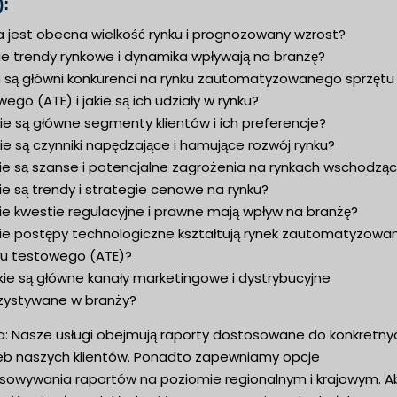
):
a jest obecna wielkość rynku i prognozowany wzrost?
ie trendy rynkowe i dynamika wpływają na branżę?
m są główni konkurenci na rynku zautomatyzowanego sprzętu
ego (ATE) i jakie są ich udziały w rynku?
ie są główne segmenty klientów i ich preferencje?
ie są czynniki napędzające i hamujące rozwój rynku?
kie są szanse i potencjalne zagrożenia na rynkach wschodzą
ie są trendy i strategie cenowe na rynku?
ie kwestie regulacyjne i prawne mają wpływ na branżę?
kie postępy technologiczne kształtują rynek zautomatyzow
tu testowego (ATE)?
kie są główne kanały marketingowe i dystrybucyjne
zystywane w branży?
: Nasze usługi obejmują raporty dostosowane do konkretny
eb naszych klientów. Ponadto zapewniamy opcje
sowywania raportów na poziomie regionalnym i krajowym. A