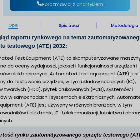
Porozmawiaj z analitykiem
Opis
Spis treści
Metodologia
gląd raportu rynkowego na temat zautomatyzowaneg
tu testowego (ATE) 2032:
ated Test Equipment (ATE) to skomputeryzowane maszyn
e do oceny wydajności, jakości i funkcjonalności urządzeń i
mów elektronicznych. Automated test equipment (ATE) jest
ny do testowania urządzeń, w tym układów scalonych (IC),
w twardych (HDD), płytek drukowanych (PCB), systemów i
ów w samochodach i systemach elektronicznych. Automat
equipment (ATE) jest używany w różnych branżach, w tym
ewodników i elektroniki, IT i telekomunikacji, lotnictwa i obron
nnych.
rtość rynku zautomatyzowanego sprzętu testowego (AT