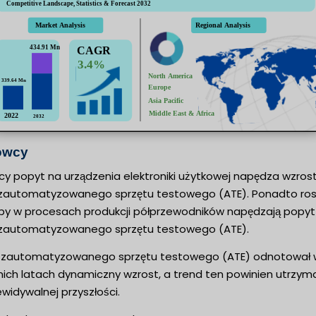
owcy
cy popyt na urządzenia elektroniki użytkowej napędza wzros
 zautomatyzowanego sprzętu testowego (ATE). Ponadto ro
py w procesach produkcji półprzewodników napędzają popyt
 zautomatyzowanego sprzętu testowego (ATE).
 zautomatyzowanego sprzętu testowego (ATE) odnotował 
nich latach dynamiczny wzrost, a trend ten powinien utrzyma
widywalnej przyszłości.