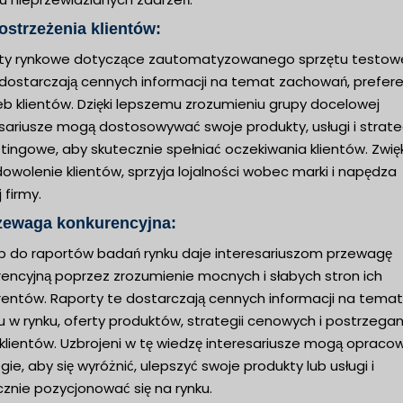
ostrzeżenia klientów:
ty rynkowe dotyczące zautomatyzowanego sprzętu testo
dostarczają cennych informacji na temat zachowań, preferen
eb klientów. Dzięki lepszemu zrozumieniu grupy docelowej
esariusze mogą dostosowywać swoje produkty, usługi i strate
tingowe, aby skutecznie spełniać oczekiwania klientów. Zwię
owolenie klientów, sprzyja lojalności wobec marki i napędza
 firmy.
rzewaga konkurencyjna:
p do raportów badań rynku daje interesariuszom przewagę
rencyjną poprzez zrozumienie mocnych i słabych stron ich
rentów. Raporty te dostarczają cennych informacji na temat
u w rynku, oferty produktów, strategii cenowych i postrzegan
 klientów. Uzbrojeni w tę wiedzę interesariusze mogą opraco
gie, aby się wyróżnić, ulepszyć swoje produkty lub usługi i
znie pozycjonować się na rynku.