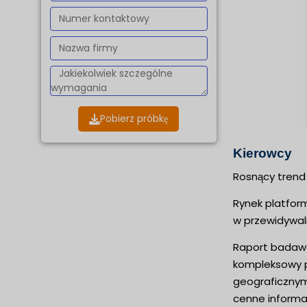
Pobierz próbkę
Kierowcy
Rosnący trend
Rynek platform
w przewidywaln
Raport badawc
kompleksowy p
geograficznym.
cenne informac