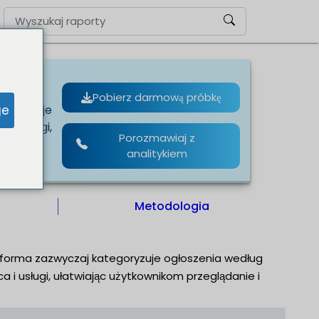
Pobierz darmową próbkę
ge
tegoryzuje
 i usługi,
Porozmawiaj z
analitykiem
Metodologia
latforma zazwyczaj kategoryzuje ogłoszenia według
a i usługi, ułatwiając użytkownikom przeglądanie i