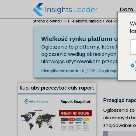
Dom
Strona główna >
IT i Telekomunikacja >
Wielkość rynku 
We
la
Wielkość rynku platform ogłosze
Ogłoszenia to platformy, które łączą k
ogłoszenia według określonych branż lub
ułatwiając użytkownikom przeglądanie i
IL_1035 |
En/J
Identyfikator raportu:
Język raportu:
Kup, aby przeczytać cały raport
Przegląd rap
Ogłoszenia to 
określonych br
znajdowanie o