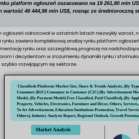
nku platform ogłoszeń oszacowano na 19 261,80 mln US$ w
n wartość 46 444,96 mln US$, rosnąc ze średnioroczną s
m ogłoszeń odnotował w ostatnich latach niezwykły wzrost,
 rynku zawiera kompleksową analizę rynku platform ogłoszeń
mentację rynku oraz szczegółową prognozę na nadchodzące
torom i decydentom w zrozumieniu dynamiki rynku i sformuł
szybko rozwijającym się sektorze.