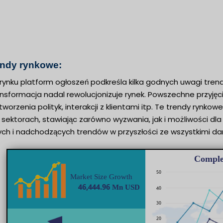
endy rynkowe:
ynku platform ogłoszeń podkreśla kilka godnych uwagi trend
ansformacja nadal rewolucjonizuje rynek. Powszechne przyj
, tworzenia polityk, interakcji z klientami itp. Te trendy ryn
 sektorach, stawiając zarówno wyzwania, jak i możliwości dl
ych i nadchodzących trendów w przyszłości ze wszystkimi da