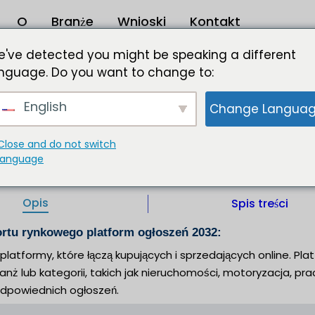
O
Branże
Wnioski
Kontakt
platform ogłoszeń 2023-2032
've detected you might be speaking a different
nguage. Do you want to change to:
ń 46 444,96 mln USD do 2032 r.
English
Change Langua
upujących i sprzedających online. Platforma zazwyczaj ka
 kategorii, takich jak nieruchomości, motoryzacja, praca
 znajdowanie odpowiednich ogłoszeń.
Close and do not switch
language
p/Fr/De |
IL |
Wydawca:
Format :
Opis
Spis treści
ortu rynkowego platform ogłoszeń 2032:
platformy, które łączą kupujących i sprzedających online. P
anż lub kategorii, takich jak nieruchomości, motoryzacja, prac
dpowiednich ogłoszeń.