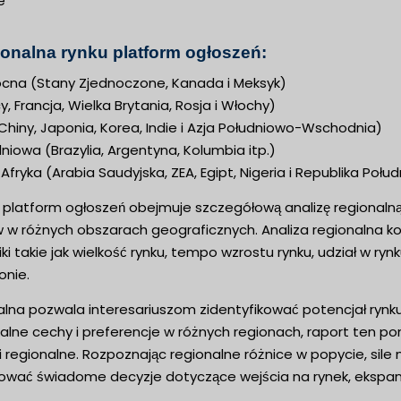
e
ionalna rynku platform ogłoszeń:
cna (Stany Zjednoczone, Kanada i Meksyk)
, Francja, Wielka Brytania, Rosja i Włochy)
 (Chiny, Japonia, Korea, Indie i Azja Południowo-Wschodnia)
iowa (Brazylia, Argentyna, Kolumbia itp.)
 Afryka (Arabia Saudyjska, ZEA, Egipt, Nigeria i Republika Połud
u platform ogłoszeń obejmuje szczegółową analizę regional
w w różnych obszarach geograficznych. Analiza regionalna ko
ki takie jak wielkość rynku, tempo wzrostu rynku, udział w r
onie.
alna pozwala interesariuszom zidentyfikować potencjał rynk
alne cechy i preferencje w różnych regionach, raport ten p
i regionalne. Rozpoznając regionalne różnice w popycie, sile
ać świadome decyzje dotyczące wejścia na rynek, ekspansji