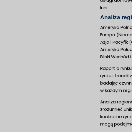
Usługi domow
Inni
Analiza reg
Ameryka Półno
Europa (Niemcy
Azja i Pacyfik
Ameryka Połudn
Bliski Wschód i
Raport o rynk
rynku i trendó
badając czynni
w każdym regi
Analiza region
zrozumieć unik
konkretne rynk
mogą podejmow