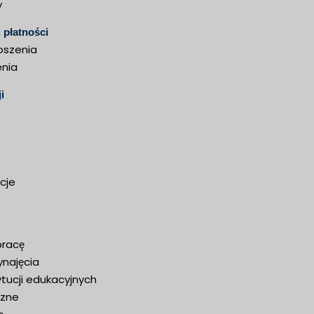
y
płatności
oszenia
enia
i
cje
pracę
najęcia
tucji edukacyjnych
czne