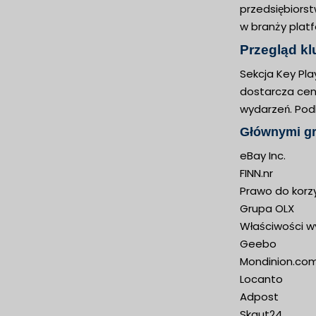
przedsiębiorst
w branży plat
Przegląd k
Sekcja Key Pla
dostarcza cenn
wydarzeń. Podk
Głównymi gr
eBay Inc.
FINN.nr
Prawo do korzy
Grupa OLX
Właściwości wy
Geebo
Mondinion.co
Locanto
Adpost
Skaut24