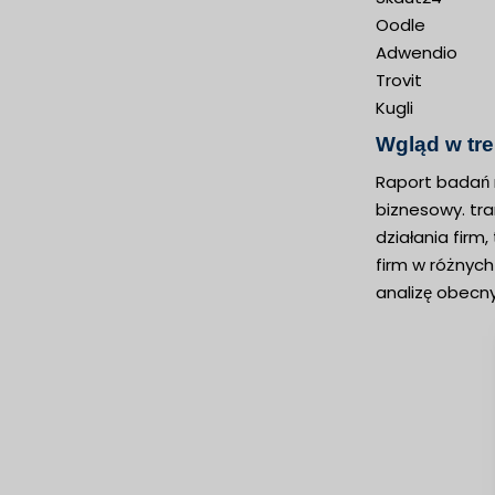
Oodle
Adwendio
Trovit
Kugli
Wgląd w tr
Raport badań r
biznesowy. tr
działania firm
firm w różnych
analizę obecn