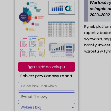
Wartość ry
osiągnie o
2023–2032.
Rynek platfor
raport z badań
wyzwania, seg
branży, inwes
wzrostu w tym 
Przejdź do zakupu
Pobierz przykładowy raport