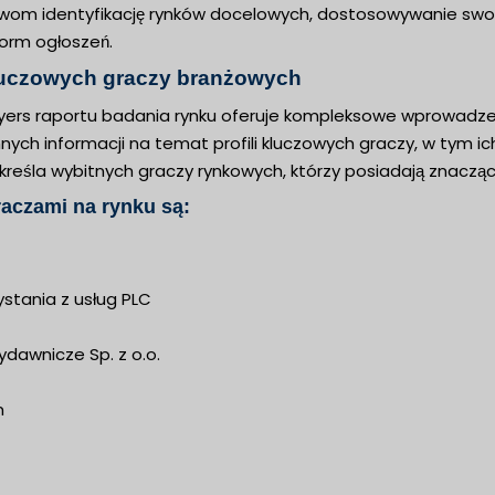
wom identyfikację rynków docelowych, dostosowywanie swoich 
form ogłoszeń.
luczowych graczy branżowych
yers raportu badania rynku oferuje kompleksowe wprowadzeni
ych informacji na temat profili kluczowych graczy, w tym ich 
reśla wybitnych graczy rynkowych, którzy posiadają znaczące
aczami na rynku są:
stania z usług PLC
dawnicze Sp. z o.o.
m