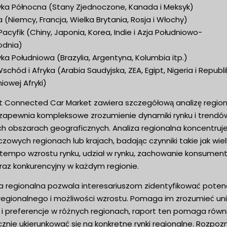
ka Północna (Stany Zjednoczone, Kanada i Meksyk)
 (Niemcy, Francja, Wielka Brytania, Rosja i Włochy)
 Pacyfik (Chiny, Japonia, Korea, Indie i Azja Południowo-
dnia)
a Południowa (Brazylia, Argentyna, Kolumbia itp.)
 Wschód i Afryka (Arabia Saudyjska, ZEA, Egipt, Nigeria i Republ
iowej Afryki)
t Connected Car Market zawiera szczegółową analizę region
 zapewnia kompleksowe zrozumienie dynamiki rynku i trendó
h obszarach geograficznych. Analiza regionalna koncentruje
czowych regionach lub krajach, badając czynniki takie jak wie
, tempo wzrostu rynku, udział w rynku, zachowanie konsument
raz konkurencyjny w każdym regionie.
za regionalna pozwala interesariuszom zidentyfikować potenc
 regionalnego i możliwości wzrostu. Pomaga im zrozumieć un
 i preferencje w różnych regionach, raport ten pomaga równ
znie ukierunkować się na konkretne rynki regionalne. Rozpoz