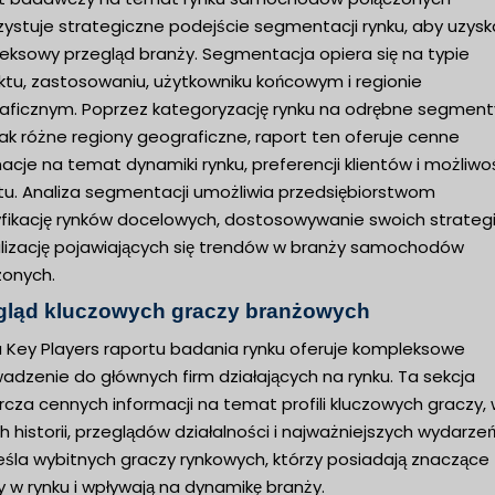
zystuje strategiczne podejście segmentacji rynku, aby uzysk
eksowy przegląd branży. Segmentacja opiera się na typie
ktu, zastosowaniu, użytkowniku końcowym i regionie
aficznym. Poprzez kategoryzację rynku na odrębne segment
jak różne regiony geograficzne, raport ten oferuje cenne
acje na temat dynamiki rynku, preferencji klientów i możliwo
tu. Analiza segmentacji umożliwia przedsiębiorstwom
fikację rynków docelowych, dostosowywanie swoich strategii
alizację pojawiających się trendów w branży samochodów
zonych.
gląd kluczowych graczy branżowych
a Key Players raportu badania rynku oferuje kompleksowe
adzenie do głównych firm działających na rynku. Ta sekcja
cza cennych informacji na temat profili kluczowych graczy,
h historii, przeglądów działalności i najważniejszych wydarzeń
eśla wybitnych graczy rynkowych, którzy posiadają znaczące
y w rynku i wpływają na dynamikę branży.