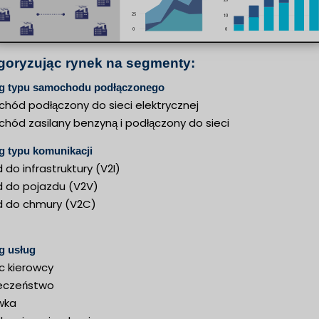
goryzując rynek na segmenty:
g typu samochodu podłączonego
hód podłączony do sieci elektrycznej
hód zasilany benzyną i podłączony do sieci
 typu komunikacji
 do infrastruktury (V2I)
d do pojazdu (V2V)
d do chmury (V2C)
g usług
 kierowcy
eczeństwo
wka