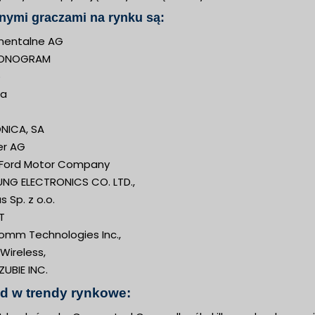
nymi graczami na rynku są:
nentalne AG
ONOGRAM
o
ka
ONICA, SA
er AG
 Ford Motor Company
NG ELECTRONICS CO. LTD.,
as Sp. z o.o.
T
omm Technologies Inc.,
 Wireless,
ZUBIE INC.
d w trendy rynkowe: