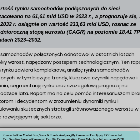
rtość rynku samochodów podłączonych do sieci
zacowano na 61,61 mld USD w 2023 r., a prognozuje się, 
 2032 r. osiągnie on wartość 233,63 mld USD, rosnąc ze
ednioroczną stopą wzrostu (CAGR) na poziomie 18,41 T
latach 2023–2032.
 samochodów połączonych odnotował w ostatnich latach
ykły wzrost, napędzany postępem technologicznym. Ten rapo
 rynku zawiera kompleksową analizę rynku samochodów
zonych, w tym bieżące trendy, kluczowe czynniki napędowe i
nia, segmentację rynku oraz szczegółową prognozę na
odzące lata. Raport ma na celu pomóc interesariuszom bra
torom i decydentom w zrozumieniu dynamiki rynku i
ułowaniu skutecznych strategii zrównoważonego wzrostu w
 rozwijającym się sektorze.