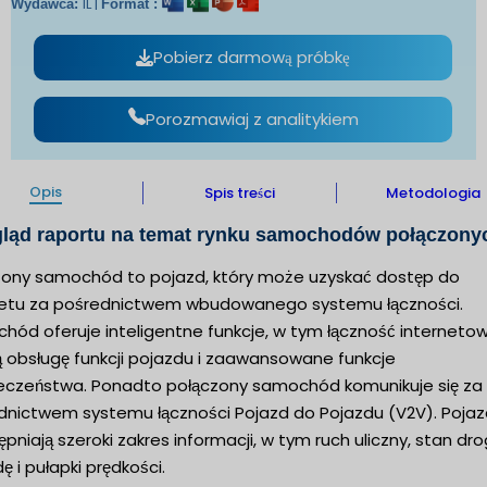
IL |
Wydawca:
Format :
Pobierz darmową próbkę
Porozmawiaj z analitykiem
Opis
Spis treści
Metodologia
gląd raportu na temat rynku samochodów połączony
zony samochód to pojazd, który może uzyskać dostęp do
netu za pośrednictwem wbudowanego systemu łączności.
hód oferuje inteligentne funkcje, w tym łączność internetow
ą obsługę funkcji pojazdu i zaawansowane funkcje
eczeństwa. Ponadto połączony samochód komunikuje się za
dnictwem systemu łączności Pojazd do Pojazdu (V2V). Poja
pniają szeroki zakres informacji, w tym ruch uliczny, stan drog
 i pułapki prędkości.