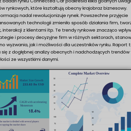
t badań rynku Connected Car podkreśla kilka godnych uwagi
w rynkowych, które kształtują obecny krajobraz biznesowy.
formacja nadal rewolucjonizuje rynek. Powszechne przyjęcie
nsowanych technologii zmieniło sposób działania firm, twor
k, interakcji z klientami itp. Te trendy rynkowe znacząco wpły
ategie i procesy decyzyjne firm w różnych sektorach, stanow
o wyzwania, jak i możliwości dla uczestników rynku. Raport 
a się z dogłębnej analizy obecnych i nadchodzących trendów
łości ze wszystkimi danymi.