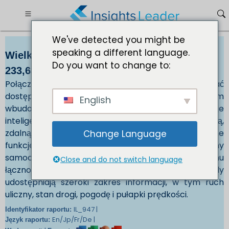
We've detected you might be
speaking a different language.
Wielkość rynku samochodów połączonych
Do you want to change to:
233,63 mld USD do 2032 r.
Połączony samochód to pojazd, który może uzyskać
dostęp do Internetu za pośrednictwem
English
wbudowanego systemu łączności. Samochód oferuje
inteligentne funkcje, w tym łączność internetową,
zdalną obsługę funkcji pojazdu i zaawansowane
Change Language
funkcje bezpieczeństwa. Ponadto połączony
samochód komunikuje się za pośrednictwem systemu
Close and do not switch language
łączności Pojazd do Pojazdu (V2V). Pojazdy
udostępniają szeroki zakres informacji, w tym ruch
uliczny, stan drogi, pogodę i pułapki prędkości.
IL_947 |
Identyfikator raportu:
En/Jp/Fr/De |
Język raportu: