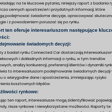
adając na te kluczowe pytania, niniejszy raport z badania r
cza cennych spostrzeżeń i przydatnych informacji, które
ą podejmować świadome decyzje, opracowywać skuteczn
gie i z powodzeniem poruszać się po rynku.
rt ten oferuje interesariuszom następujące kluc
yści:
odejmowanie świadomych decyzji:
ty z badań rynku Connected Car dostarczają interesariusz
eksowych i dokładnych informacji o rynku, w tym trendów
wych, analizy konkurencji, preferencji klientów i dynamiki rynk
iwia to interesariuszom podejmowanie świadomych decyzji
u o wiarygodne dane i spostrzeżenia, zmniejszając ryzyko
nienia kosztownych błędów.
żliwości rynkowe:
ując ten raport, interesariusze mogą zidentyfikować pojawia
endy, nisze rynkowe i niewykorzystane możliwości. Raporty te