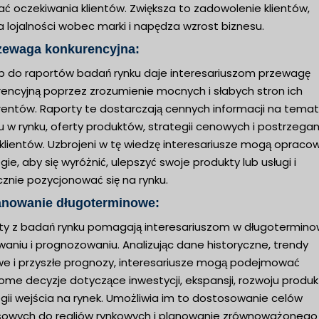
ać oczekiwania klientów. Zwiększa to zadowolenie klientów,
a lojalności wobec marki i napędza wzrost biznesu.
rzewaga konkurencyjna:
p do raportów badań rynku daje interesariuszom przewagę
rencyjną poprzez zrozumienie mocnych i słabych stron ich
rentów. Raporty te dostarczają cennych informacji na temat
u w rynku, oferty produktów, strategii cenowych i postrzegan
 klientów. Uzbrojeni w tę wiedzę interesariusze mogą opraco
gie, aby się wyróżnić, ulepszyć swoje produkty lub usługi i
znie pozycjonować się na rynku.
lanowanie długoterminowe:
ty z badań rynku pomagają interesariuszom w długotermin
aniu i prognozowaniu. Analizując dane historyczne, trendy
we i przyszłe prognozy, interesariusze mogą podejmować
me decyzje dotyczące inwestycji, ekspansji, rozwoju produk
gii wejścia na rynek. Umożliwia im to dostosowanie celów
sowych do realiów rynkowych i planowanie zrównoważonego