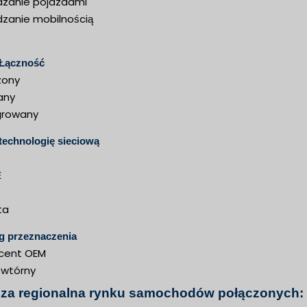
dzanie pojazdami
dzanie mobilnością
 Łączność
zony
any
growany
technologię sieciową
E
ta
g przeznaczenia
cent OEM
 wtórny
iza regionalna rynku samochodów połączonych: