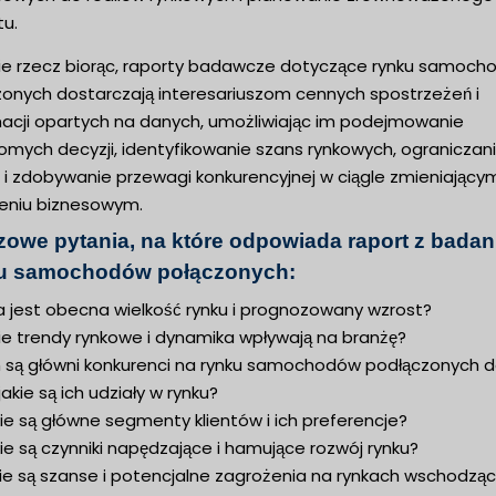
tu.
ie rzecz biorąc, raporty badawcze dotyczące rynku samoc
zonych dostarczają interesariuszom cennych spostrzeżeń i
macji opartych na danych, umożliwiając im podejmowanie
omych decyzji, identyfikowanie szans rynkowych, ograniczan
 i zdobywanie przewagi konkurencyjnej w ciągle zmieniającym
eniu biznesowym.
zowe pytania, na które odpowiada raport z badan
u samochodów połączonych:
a jest obecna wielkość rynku i prognozowany wzrost?
ie trendy rynkowe i dynamika wpływają na branżę?
m są główni konkurenci na rynku samochodów podłączonych 
 jakie są ich udziały w rynku?
ie są główne segmenty klientów i ich preferencje?
ie są czynniki napędzające i hamujące rozwój rynku?
kie są szanse i potencjalne zagrożenia na rynkach wschodzą