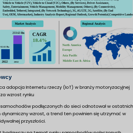
owcy
ca adopcja Internetu rzeczy (IoT) w branży motoryzacyjnej
za wzrost rynku
 samochodów podłączonych do sieci odnotował w ostatnic
h dynamiczny wzrost, a trend ten powinien się utrzymać w
dywalnej przyszłości.
t badawczy na temat rynku samochodów połączonych