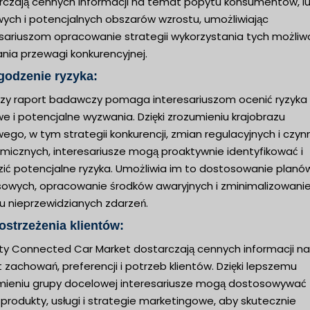
rczają cennych informacji na temat popytu konsumentów, l
wych i potencjalnych obszarów wzrostu, umożliwiając
sariuszom opracowanie strategii wykorzystania tych możliwo
nia przewagi konkurencyjnej.
godzenie ryzyka:
jszy raport badawczy pomaga interesariuszom ocenić ryzyka
e i potencjalne wyzwania. Dzięki zrozumieniu krajobrazu
ego, w tym strategii konkurencji, zmian regulacyjnych i czyn
micznych, interesariusze mogą proaktywnie identyfikować i
zić potencjalne ryzyka. Umożliwia im to dostosowanie planó
sowych, opracowanie środków awaryjnych i zminimalizowani
u nieprzewidzianych zdarzeń.
ostrzeżenia klientów:
ty Connected Car Market dostarczają cennych informacji na
zachowań, preferencji i potrzeb klientów. Dzięki lepszemu
mieniu grupy docelowej interesariusze mogą dostosowywać
produkty, usługi i strategie marketingowe, aby skutecznie