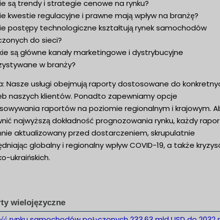
ie są trendy i strategie cenowe na rynku?
ie kwestie regulacyjne i prawne mają wpływ na branżę?
kie postępy technologiczne kształtują rynek samochodów
czonych do sieci?
kie są główne kanały marketingowe i dystrybucyjne
zystywane w branży?
: Nasze usługi obejmują raporty dostosowane do konkretny
eb naszych klientów. Ponadto zapewniamy opcje
sowywania raportów na poziomie regionalnym i krajowym. A
nić najwyższą dokładność prognozowania rynku, każdy raport
nnie aktualizowany przed dostarczeniem, skrupulatnie
dniając globalny i regionalny wpływ COVID-19, a także kryzy
ko-ukraińskich.
ty wielojęzyczne
ość rynku samochodów połączonych 233,63 mld USD do 2032 r