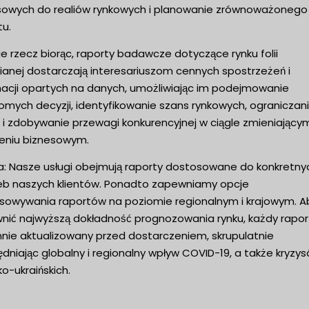
sowych do realiów rynkowych i planowanie zrównoważonego
tu.
e rzecz biorąc, raporty badawcze dotyczące rynku folii
ianej dostarczają interesariuszom cennych spostrzeżeń i
macji opartych na danych, umożliwiając im podejmowanie
omych decyzji, identyfikowanie szans rynkowych, ograniczan
 i zdobywanie przewagi konkurencyjnej w ciągle zmieniającym
eniu biznesowym.
: Nasze usługi obejmują raporty dostosowane do konkretny
eb naszych klientów. Ponadto zapewniamy opcje
sowywania raportów na poziomie regionalnym i krajowym. A
nić najwyższą dokładność prognozowania rynku, każdy raport
nnie aktualizowany przed dostarczeniem, skrupulatnie
dniając globalny i regionalny wpływ COVID-19, a także kryzy
ko-ukraińskich.