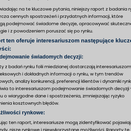
adając na te kluczowe pytania, niniejszy raport z badania r
cza cennych spostrzeżeń i przydatnych informacji, które
ą podejmować świadome decyzje, opracowywać skuteczn
gie i z powodzeniem poruszać się po rynku.
rt ten oferuje interesariuszom następujące kluc
yści:
odejmowanie świadomych decyzji:
y z badań rynku folii miedzianej dostarczają interesariuszo
eksowych i dokładnych informacji o rynku, w tym trendów
wych, analizy konkurencji, preferencji klientów i dynamiki rynk
iwia to interesariuszom podejmowanie świadomych decyzji
u o wiarygodne dane i spostrzeżenia, zmniejszając ryzyko
nienia kosztownych błędów.
żliwości rynkowe:
ując ten raport, interesariusze mogą zidentyfikować pojawia
endy, nisze rynkowe i niewykorzystane możliwości. Raporty te