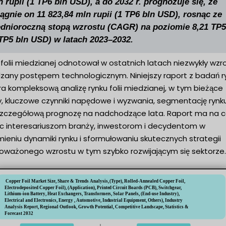
 rupii (1 TP6 bln USD), a do 2032 r. prognozuje się, że
ągnie on 11 823,84 mln rupii (1 TP6 bln USD), rosnąc ze
ednioroczną stopą wzrostu (CAGR) na poziomie 8,21 TP5
 TP5 bln USD) w latach 2023–2032.
folii miedzianej odnotował w ostatnich latach niezwykły wzro
zany postępem technologicznym. Niniejszy raport z badań r
a kompleksową analizę rynku folii miedzianej, w tym bieżące
y, kluczowe czynniki napędowe i wyzwania, segmentację rynk
szczegółową prognozę na nadchodzące lata. Raport ma na c
 interesariuszom branży, inwestorom i decydentom w
ieniu dynamiki rynku i sformułowaniu skutecznych strategii
oważonego wzrostu w tym szybko rozwijającym się sektorze.