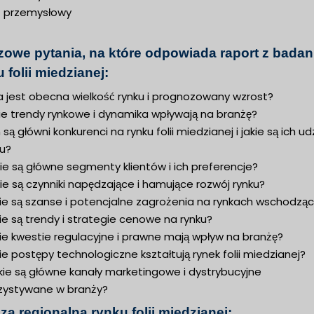
t przemysłowy
zowe pytania, na które odpowiada raport z badan
 folii miedzianej:
a jest obecna wielkość rynku i prognozowany wzrost?
ie trendy rynkowe i dynamika wpływają na branżę?
 są główni konkurenci na rynku folii miedzianej i jakie są ich ud
ku?
ie są główne segmenty klientów i ich preferencje?
ie są czynniki napędzające i hamujące rozwój rynku?
kie są szanse i potencjalne zagrożenia na rynkach wschodzą
ie są trendy i strategie cenowe na rynku?
ie kwestie regulacyjne i prawne mają wpływ na branżę?
ie postępy technologiczne kształtują rynek folii miedzianej?
kie są główne kanały marketingowe i dystrybucyjne
zystywane w branży?
za regionalna rynku folii miedzianej: