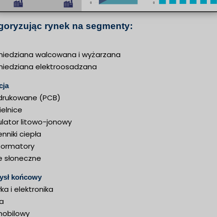
goryzując rynek na segmenty:
 miedziana walcowana i wyżarzana
 miedziana elektroosadzana
cja
i drukowane (PCB)
elnice
lator litowo-jonowy
nniki ciepła
formatory
e słoneczne
ysł końcowy
yka i elektronika
ia
obilowy