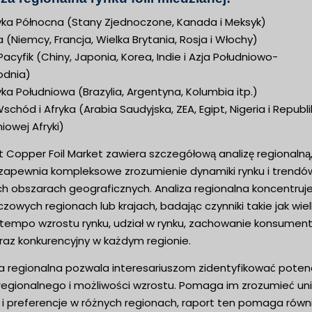
ka Północna (Stany Zjednoczone, Kanada i Meksyk)
 (Niemcy, Francja, Wielka Brytania, Rosja i Włochy)
 Pacyfik (Chiny, Japonia, Korea, Indie i Azja Południowo-
dnia)
a Południowa (Brazylia, Argentyna, Kolumbia itp.)
 Wschód i Afryka (Arabia Saudyjska, ZEA, Egipt, Nigeria i Republ
iowej Afryki)
 Copper Foil Market zawiera szczegółową analizę regionalną
 zapewnia kompleksowe zrozumienie dynamiki rynku i trendó
h obszarach geograficznych. Analiza regionalna koncentruje
czowych regionach lub krajach, badając czynniki takie jak wie
, tempo wzrostu rynku, udział w rynku, zachowanie konsument
raz konkurencyjny w każdym regionie.
za regionalna pozwala interesariuszom zidentyfikować potenc
 regionalnego i możliwości wzrostu. Pomaga im zrozumieć un
 i preferencje w różnych regionach, raport ten pomaga równ