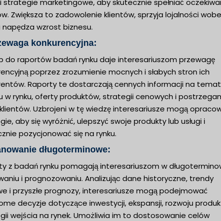
 i strategie marketingowe, aby skutecznie spełniać oczekiwa
ów. Zwiększa to zadowolenie klientów, sprzyja lojalności wob
i napędza wzrost biznesu.
rzewaga konkurencyjna:
p do raportów badań rynku daje interesariuszom przewagę
rencyjną poprzez zrozumienie mocnych i słabych stron ich
rentów. Raporty te dostarczają cennych informacji na temat
u w rynku, oferty produktów, strategii cenowych i postrzegan
 klientów. Uzbrojeni w tę wiedzę interesariusze mogą opraco
gie, aby się wyróżnić, ulepszyć swoje produkty lub usługi i
znie pozycjonować się na rynku.
lanowanie długoterminowe:
ty z badań rynku pomagają interesariuszom w długotermin
aniu i prognozowaniu. Analizując dane historyczne, trendy
we i przyszłe prognozy, interesariusze mogą podejmować
me decyzje dotyczące inwestycji, ekspansji, rozwoju produk
gii wejścia na rynek. Umożliwia im to dostosowanie celów