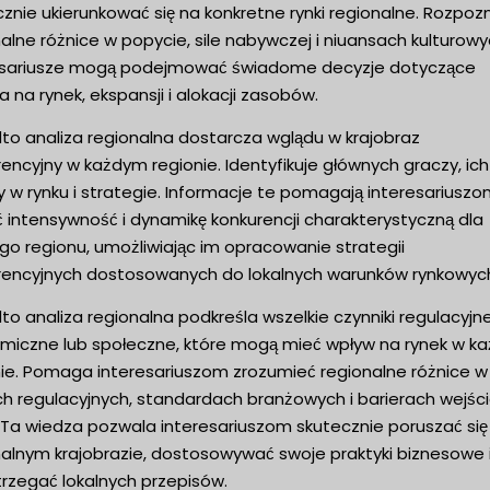
znie ukierunkować się na konkretne rynki regionalne. Rozpoz
alne różnice w popycie, sile nabywczej i niuansach kulturowy
esariusze mogą podejmować świadome decyzje dotyczące
a na rynek, ekspansji i alokacji zasobów.
to analiza regionalna dostarcza wglądu w krajobraz
encyjny w każdym regionie. Identyfikuje głównych graczy, ich
y w rynku i strategie. Informacje te pomagają interesariusz
 intensywność i dynamikę konkurencji charakterystyczną dla
go regionu, umożliwiając im opracowanie strategii
rencyjnych dostosowanych do lokalnych warunków rynkowyc
o analiza regionalna podkreśla wszelkie czynniki regulacyjne
miczne lub społeczne, które mogą mieć wpływ na rynek w k
nie. Pomaga interesariuszom zrozumieć regionalne różnice w
h regulacyjnych, standardach branżowych i barierach wejśc
. Ta wiedza pozwala interesariuszom skutecznie poruszać się
nalnym krajobrazie, dostosowywać swoje praktyki biznesowe 
trzegać lokalnych przepisów.