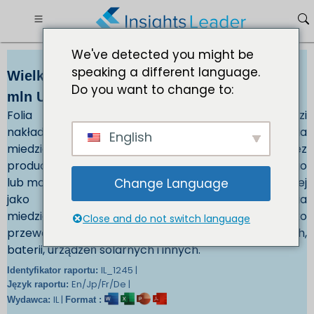
We've detected you might be
speaking a different language.
Wielkość rynku folii miedzianej 11 823,84
Do you want to change to:
mln USD do 2032 r.
Folia miedziana to podstawowa grubość miedzi
nakładana na warstwy zewnętrzne i wewnętrzne. Folia
English
miedziana może być wstępnie przymocowana przez
producenta laminatu do rdzenia materiału bazowego
lub może być wprowadzona do płyty wielowarstwowej
Change Language
jako folia miedziana przed prasowaniem. Folia
miedziana jest powszechnie stosowana jako
Close and do not switch language
przewodnik elektryczny do płytek drukowanych,
baterii, urządzeń solarnych i innych.
IL_1245 |
Identyfikator raportu:
En/Jp/Fr/De |
Język raportu:
IL |
Wydawca:
Format :