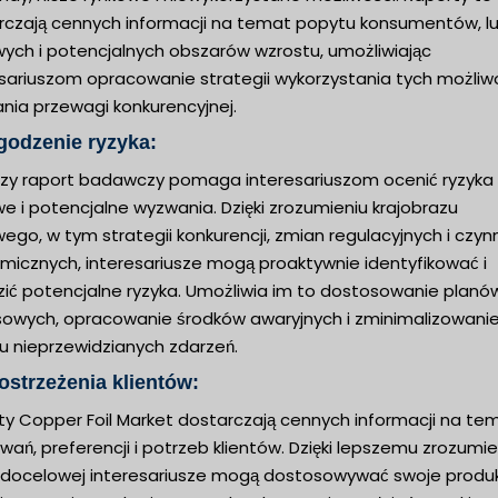
rczają cennych informacji na temat popytu konsumentów, l
wych i potencjalnych obszarów wzrostu, umożliwiając
sariuszom opracowanie strategii wykorzystania tych możliwo
nia przewagi konkurencyjnej.
godzenie ryzyka:
jszy raport badawczy pomaga interesariuszom ocenić ryzyka
e i potencjalne wyzwania. Dzięki zrozumieniu krajobrazu
ego, w tym strategii konkurencji, zmian regulacyjnych i czyn
micznych, interesariusze mogą proaktywnie identyfikować i
zić potencjalne ryzyka. Umożliwia im to dostosowanie planó
sowych, opracowanie środków awaryjnych i zminimalizowani
u nieprzewidzianych zdarzeń.
ostrzeżenia klientów:
ty Copper Foil Market dostarczają cennych informacji na te
ań, preferencji i potrzeb klientów. Dzięki lepszemu zrozumie
 docelowej interesariusze mogą dostosowywać swoje produk