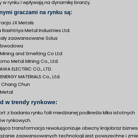
y w rynku i wpływają na dynamikę branży.
nymi graczami na rynku są:
racja JX Metals
 Rashtriya Metal Industries Ltd.
iały zaawansowane Solus
 obwodowa
 Mining and Smelting Co Ltd
mo Metal Mining Co., Ltd.
AWA ELECTRIC CO., LTD.
ENERGY MATERIALS Co., Ltd.
 Chang Chun
 Metal
d w trendy rynkowe:
rt z badania rynku folii miedzianej podkreśla kilka istotnych
ów rynkowych.
ająca transformacja rewolucjonizuje obecny krajobraz bizne
ażanie zaawansowanych technologii jest powszechne i zmi