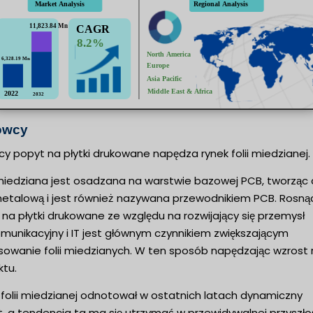
owcy
y popyt na płytki drukowane napędza rynek folii miedzianej.
 miedziana jest osadzana na warstwie bazowej PCB, tworząc c
 metalową i jest również nazywana przewodnikiem PCB. Rosną
na płytki drukowane ze względu na rozwijający się przemysł
munikacyjny i IT jest głównym czynnikiem zwiększającym
sowanie folii miedzianych. W ten sposób napędzając wzrost 
ktu.
 folii miedzianej odnotował w ostatnich latach dynamiczny
, a tendencja ta ma się utrzymać w przewidywalnej przyszłoś