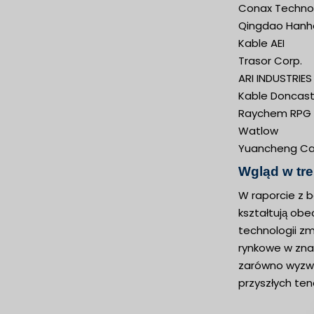
Conax Techno
Qingdao Hanhe
Kable AEI
Trasor Corp.
ARI INDUSTRIES 
Kable Doncast
Raychem RPG (
Watlow
Yuancheng Cab
Wgląd w tr
W raporcie z b
kształtują ob
technologii zm
rynkowe w zna
zarówno wyzwan
przyszłych ten