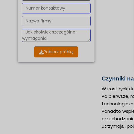
Pobierz próbkę
Czynniki n
Wzrost rynku k
Po pierwsze, 
technologiczny
Ponadto wspier
przechodzenie 
utrzymają i po