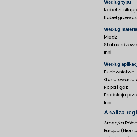
Według typu
Kabel zasilają
Kabel grzewcz
Według materia
Miedź
Stal nierdzew
Inni
Według aplikacj
Budownictwo
Generowanie e
Ropa i gaz
Produkcja pr
Inni
Analiza reg
Ameryka Półno
Europa (Niemcy