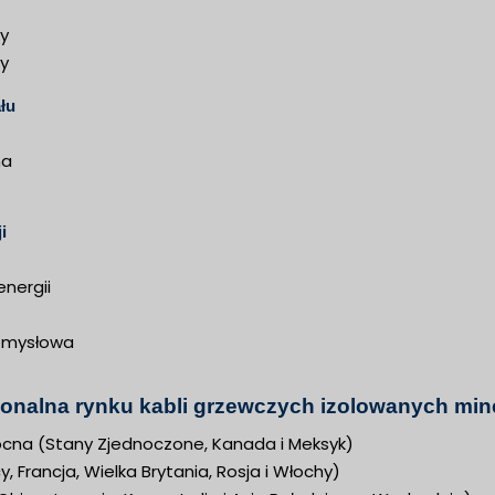
cy
y
łu
na
i
nergii
zemysłowa
ionalna rynku kabli grzewczych izolowanych mine
cna (Stany Zjednoczone, Kanada i Meksyk)
, Francja, Wielka Brytania, Rosja i Włochy)