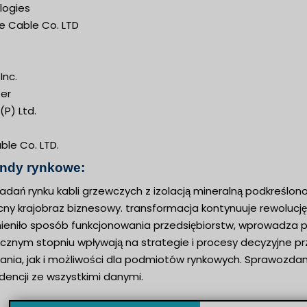
logies
 Cable Co. LTD
Inc.
er
P) Ltd.
le Co. LTD.
endy rynkowe:
adań rynku kabli grzewczych z izolacją mineralną podkreślono
ecny krajobraz biznesowy. transformacja kontynuuje rewolu
ieniło sposób funkcjonowania przedsiębiorstw, wprowadza poli
cznym stopniu wpływają na strategie i procesy decyzyjne pr
ia, jak i możliwości dla podmiotów rynkowych. Sprawozdanie
dencji ze wszystkimi danymi.