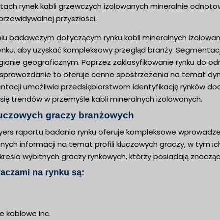
tach rynek kabli grzewczych izolowanych mineralnie odnotował
przewidywalnej przyszłości.
u badawczym dotyczącym rynku kabli mineralnych izolowanyc
nku, aby uzyskać kompleksowy przegląd branży. Segmentacja o
gionie geograficznym. Poprzez zaklasyfikowanie rynku do od
sprawozdanie to oferuje cenne spostrzeżenia na temat dynami
tacji umożliwia przedsiębiorstwom identyfikację rynków doc
się trendów w przemyśle kabli mineralnych izolowanych.
luczowych graczy branżowych
yers raportu badania rynku oferuje kompleksowe wprowadzeni
ych informacji na temat profili kluczowych graczy, w tym ich 
reśla wybitnych graczy rynkowych, którzy posiadają znaczące
aczami na rynku są:
ie kablowe Inc.