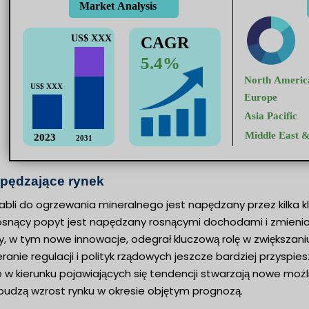
apędzające rynek
abli do ogrzewania mineralnego jest napędzany przez kilka kl
rosnący popyt jest napędzany rosnącymi dochodami i zmieni
, w tym nowe innowacje, odegrał kluczową rolę w zwiększani
anie regulacji i polityk rządowych jeszcze bardziej przyspi
w kierunku pojawiających się tendencji stwarzają nowe możliw
budzą wzrost rynku w okresie objętym prognozą.