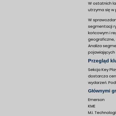
W ostatnich la
utrzyma się w 
W sprawozdani
segmentacji ry
końcowym i re
geograficzne, 
Analiza segmen
pojawiających 
Przegląd k
Sekcja Key Pla
dostarcza cenn
wydarzeń. Podk
Głównymi gr
Emerson
KME
M.I. Technolog