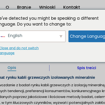
O
Branże
Wnioski
Kontakt
Izolowany kabel grzewczy Rozmiar rynku 2024 do 2031
've detected you might be speaking a different
nguage. Do you want to change to:
h: Oczekuje się, że do 2031 r. w CAGR wyrośn
English
Change Langua
l Rozmiar rynku, Trendy, i możliwości wzrostu Rodza
nie - Budowa budynku, Energia elektryczna, Olej i gaz, 
Close and do not switch
language
p/Fr/De |
IL |
Wydawca:
Format :
Opis
Spis treści
mat rynku kabli grzewczych izolowanych mineralnie
wozdanie z badań rynku kabli grzewczych z izolacją mineraln
nych tendencji, preferencji konsumentów, konkurencyjnego kr
anych poprzez jakościowe i ilościowe metody badań, celem
, w tym kluczowych czynników, wyzwań i potencjalnych zakłó