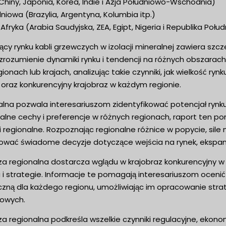
 (Chiny, Japonia, Korea, Indie i Azja Południowo-Wschodnia)
iowa (Brazylia, Argentyna, Kolumbia itp.)
 Afryka (Arabia Saudyjska, ZEA, Egipt, Nigeria i Republika Połud
cy rynku kabli grzewczych w izolacji mineralnej zawiera szc
ozumienie dynamiki rynku i tendencji na różnych obszarach 
ionach lub krajach, analizując takie czynniki, jak wielkość ry
raz konkurencyjny krajobraz w każdym regionie.
alna pozwala interesariuszom zidentyfikować potencjał rynk
alne cechy i preferencje w różnych regionach, raport ten p
i regionalne. Rozpoznając regionalne różnice w popycie, sile
ać świadome decyzje dotyczące wejścia na rynek, ekspansji
a regionalna dostarcza wglądu w krajobraz konkurencyjny w k
u i strategie. Informacje te pomagają interesariuszom ocenić
czną dla każdego regionu, umożliwiając im opracowanie stra
owych.
a regionalna podkreśla wszelkie czynniki regulacyjne, ekon