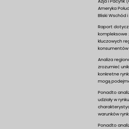
Azja i Pacyfik
Ameryka Połudn
Bliski Wschód i
Raport dotyczą
kompleksowe zr
kluczowych reg
konsumentów o
Analiza region
zrozumieć unik
konkretne rynk
mogą podejmow
Ponadto analiz
udziały w rynk
charakterysty
warunków rynk
Ponadto analiz