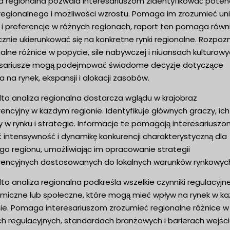
za regionalna pozwala interesariuszom zidentyfikować potenc
 regionalnego i możliwości wzrostu. Pomaga im zrozumieć un
 i preferencje w różnych regionach, raport ten pomaga równ
znie ukierunkować się na konkretne rynki regionalne. Rozpoz
alne różnice w popycie, sile nabywczej i niuansach kulturowy
esariusze mogą podejmować świadome decyzje dotyczące
a na rynek, ekspansji i alokacji zasobów.
to analiza regionalna dostarcza wglądu w krajobraz
encyjny w każdym regionie. Identyfikuje głównych graczy, ich
y w rynku i strategie. Informacje te pomagają interesariusz
 intensywność i dynamikę konkurencji charakterystyczną dla
go regionu, umożliwiając im opracowanie strategii
rencyjnych dostosowanych do lokalnych warunków rynkowyc
o analiza regionalna podkreśla wszelkie czynniki regulacyjne
miczne lub społeczne, które mogą mieć wpływ na rynek w k
nie. Pomaga interesariuszom zrozumieć regionalne różnice w
h regulacyjnych, standardach branżowych i barierach wejśc