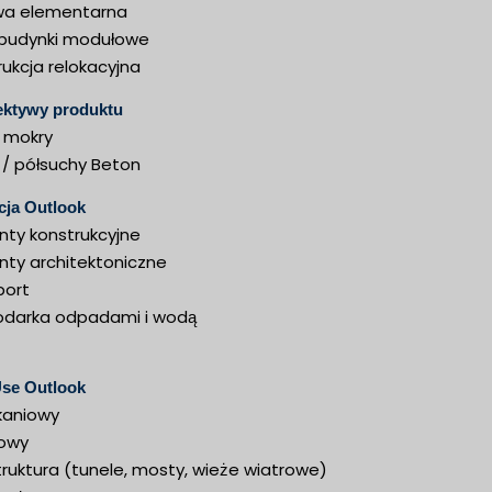
a elementarna
 budynki modułowe
ukcja relokacyjna
ektywy produktu
 mokry
 / półsuchy Beton
cja Outlook
nty konstrukcyjne
nty architektoniczne
port
darka odpadami i wodą
Use Outlook
kaniowy
owy
truktura (tunele, mosty, wieże wiatrowe)