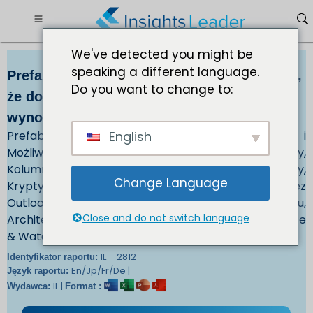
We've detected you might be
speaking a different language.
Prefabrykowany rynek betonu: oczekuje się,
Do you want to change to:
że do 2033 r. wzrośnie przy CAGR
wynoszącym 5,9%
Prefabrykowane Betonowe Rozmiar Rynku, Trendy i
English
Możliwości Wzrostu przez Element Outlook - Kolumny,
Kolumny i Kolumny, Ściany i Bariery, Podłogi i Dachy,
Change Language
Krypty Użyteczności, Pipes, Płyty ścienne, Inne i przez
Outlook aplikacji - Elementy konstrukcyjne budynku,
Close and do not switch language
Architectural Building Components, Transport, Waste
& Water Handling, Inne
IL _ 2812
Identyfikator raportu:
En/Jp/Fr/De |
Język raportu:
IL |
Wydawca:
Format :