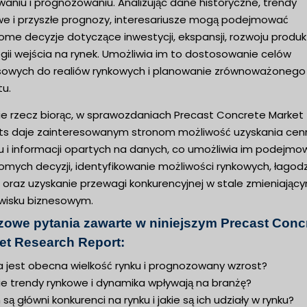
aniu i prognozowaniu. Analizując dane historyczne, trendy
we i przyszłe prognozy, interesariusze mogą podejmować
me decyzje dotyczące inwestycji, ekspansji, rozwoju produk
gii wejścia na rynek. Umożliwia im to dostosowanie celów
sowych do realiów rynkowych i planowanie zrównoważonego
tu.
ie rzecz biorąc, w sprawozdaniach Precast Concrete Market
ts daje zainteresowanym stronom możliwość uzyskania ce
u i informacji opartych na danych, co umożliwia im podejmo
omych decyzji, identyfikowanie możliwości rynkowych, łagod
 oraz uzyskanie przewagi konkurencyjnej w stale zmieniający
wisku biznesowym.
zowe pytania zawarte w niniejszym Precast Conc
et Research Report:
a jest obecna wielkość rynku i prognozowany wzrost?
ie trendy rynkowe i dynamika wpływają na branżę?
 są główni konkurenci na rynku i jakie są ich udziały w rynku?