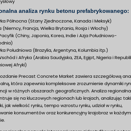
ysłowy
onalna analiza rynku betonu prefabrykowanego:
ka Północna (Stany Zjednoczone, Kanada i Meksyk)
 (Niemcy, Francja, Wielka Brytania, Rosja i Włochy)
 Pacyfik (Chiny, Japonia, Korea, Indie i Azja Południowo-
dnia)
a Południowa (Brazylia, Argentyna, Kolumbia itp.)
 Wschód i Afryka (Arabia Saudyjska, ZEA, Egipt, Nigeria i Republ
iowej Afryki)
ozdanie Precast Concrete Market zawiera szczegółową anal
nalną, która zapewnia kompleksowe zrozumienie dynamiki rynk
ncji w różnych obszarach geograficznych. Analiza regionalna
truje się na kluczowych regionach lub krajach, analizując tak
ki, jak wielkość rynku, tempo wzrostu rynku, udział w rynku,
wanie konsumentów oraz konkurencyjny krajobraz w każdym
ie.