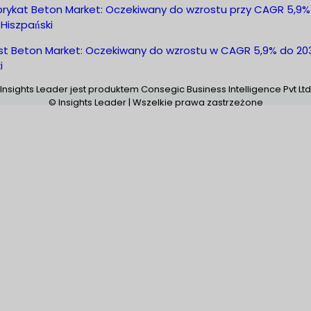
brykat Beton Market: Oczekiwany do wzrostu przy CAGR 5,9%
Hiszpański
st Beton Market: Oczekiwany do wzrostu w CAGR 5,9% do 20
i
Insights Leader jest produktem Consegic Business Intelligence Pvt Ltd
© Insights Leader | Wszelkie prawa zastrzeżone