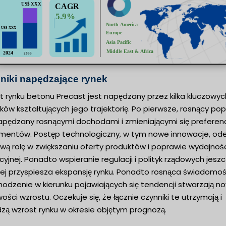
niki napędzające rynek
t rynku betonu Precast jest napędzany przez kilka kluczowyc
ków kształtujących jego trajektorię. Po pierwsze, rosnący po
napędzany rosnącymi dochodami i zmieniającymi się preferen
mentów. Postęp technologiczny, w tym nowe innowacje, ode
wą rolę w zwiększaniu oferty produktów i poprawie wydajnoś
yjnej. Ponadto wspieranie regulacji i polityk rządowych jesz
iej przyspiesza ekspansję rynku. Ponadto rosnąca świadomoś
hodzenie w kierunku pojawiających się tendencji stwarzają n
ości wzrostu. Oczekuje się, że łącznie czynniki te utrzymają i
zą wzrost rynku w okresie objętym prognozą.