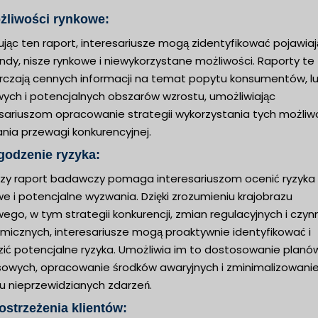
żliwości rynkowe:
ując ten raport, interesariusze mogą zidentyfikować pojawia
endy, nisze rynkowe i niewykorzystane możliwości. Raporty te
rczają cennych informacji na temat popytu konsumentów, l
wych i potencjalnych obszarów wzrostu, umożliwiając
sariuszom opracowanie strategii wykorzystania tych możliwo
nia przewagi konkurencyjnej.
godzenie ryzyka:
jszy raport badawczy pomaga interesariuszom ocenić ryzyka
e i potencjalne wyzwania. Dzięki zrozumieniu krajobrazu
ego, w tym strategii konkurencji, zmian regulacyjnych i czyn
micznych, interesariusze mogą proaktywnie identyfikować i
zić potencjalne ryzyka. Umożliwia im to dostosowanie planó
sowych, opracowanie środków awaryjnych i zminimalizowani
u nieprzewidzianych zdarzeń.
ostrzeżenia klientów: