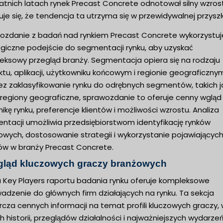
tnich latach rynek Precast Concrete odnotował silny wzrost
je się, że tendencja ta utrzyma się w przewidywalnej przyszł
ozdanie z badań nad rynkiem Precast Concrete wykorzystuj
egiczne podejście do segmentacji rynku, aby uzyskać
eksowy przegląd branży. Segmentacja opiera się na rodzaju
tu, aplikacji, użytkowniku końcowym i regionie geograficzny
ez zaklasyfikowanie rynku do odrębnych segmentów, takich j
 regiony geograficzne, sprawozdanie to oferuje cenny wgląd
kę rynku, preferencje klientów i możliwości wzrostu. Analiza
ntacji umożliwia przedsiębiorstwom identyfikację rynków
wych, dostosowanie strategii i wykorzystanie pojawiających
ów w branży Precast Concrete.
gląd kluczowych graczy branżowych
a Key Players raportu badania rynku oferuje kompleksowe
adzenie do głównych firm działających na rynku. Ta sekcja
cza cennych informacji na temat profili kluczowych graczy,
h historii, przeglądów działalności i najważniejszych wydarzeń