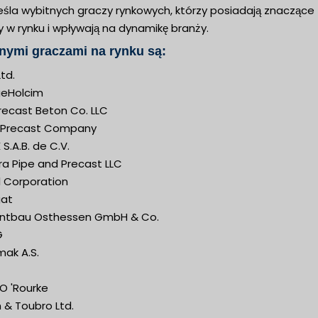
eśla wybitnych graczy rynkowych, którzy posiadają znaczące
y w rynku i wpływają na dynamikę branży.
nymi graczami na rynku są:
Ltd.
geHolcim
recast Beton Co. LLC
 Precast Company
S.A.B. de C.V.
ra Pipe and Precast LLC
l Corporation
at
ntbau Osthessen GmbH & Co.
G
mak A.S.
O 'Rourke
 & Toubro Ltd.