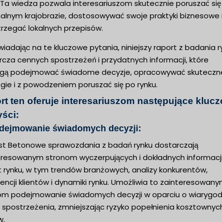
. Ta wiedza pozwala interesariuszom skutecznie poruszać się
nalnym krajobrazie, dostosowywać swoje praktyki biznesowe 
trzegać lokalnych przepisów.
adając na te kluczowe pytania, niniejszy raport z badania r
cza cennych spostrzeżeń i przydatnych informacji, które
ą podejmować świadome decyzje, opracowywać skuteczn
gie i z powodzeniem poruszać się po rynku.
rt ten oferuje interesariuszom następujące kluc
yści:
odejmowanie świadomych decyzji:
st Betonowe sprawozdania z badań rynku dostarczają
eresowanym stronom wyczerpujących i dokładnych informacj
 rynku, w tym trendów branżowych, analizy konkurentów,
encji klientów i dynamiki rynku. Umożliwia to zainteresowan
om podejmowanie świadomych decyzji w oparciu o wiarygo
i spostrzeżenia, zmniejszając ryzyko popełnienia kosztownyc
w.