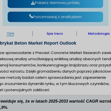
Pobierz darmową próbkę
Porozmawiaj z analitykiem
Opis
Spis treści
Metodologia
brykat Beton Market Report Outlook
jsze sprawozdanie z Precast Concrete Market Research zawi
ksową analizę umożliwiającą wnikliwą analizę obecnych tende
rencji konsumentów, konkurencyjnego krajobrazu oraz przysz
wości wzrostu. Dzięki gromadzeniu danych poprzez jakościow
iowe metody badań celem sprawozdania jest zapewnienie
go zrozumienia dynamiki rynku, w tym kluczowych czynników,
ń i potencjalnych zakłóceń.
zewiduje się, że w latach 2025-2033 wartość CAGR wzroś
5,9%.