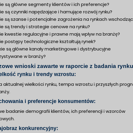
ie są główne segmenty klientów i ich preferencje?
ie są czynniki napędzające i hamujące rozwój rynku?
kie są szanse i potencjalne zagrożenia na rynkach wschodzą
ie są trendy i strategie cenowe na rynku?
ie kwestie regulacyjne i prawne mają wpływ na branżę?
ie postępy technologiczne kształtują rynek?
kie są główne kanały marketingowe i dystrybucyjne
zystywane w branży?
zowe wnioski zawarte w raporcie z badania rynku
elkość rynku i trendy wzrostu:
a aktualnej wielkości rynku, tempa wzrostu i przyszłych prog
anży.
chowania i preferencje konsumentów:
we badanie demografii klientów, ich preferencji i wzorców
owych.
ajobraz konkurencyjny: