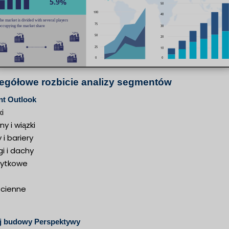
egółowe rozbicie analizy segmentów
nt Outlook
i
y i wiązki
 i bariery
i i dachy
użytkowe
ścienne
j budowy Perspektywy