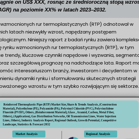
iągnie on US$ XXX, rosnąc ze średnioroczną stopą wzro
AGR) na poziomie XX% w latach 2023–2032.
 wzmocnionych rur termoplastycznych (RTP) odnotował w
nich latach niezwykły wzrost, napędzany postępem
ologicznym. Niniejszy raport z badań rynku zawiera komplek
zę rynku wzmocnionych rur termoplastycznych (RTP), w tym
ce trendy, kluczowe czynniki napędowe i wyzwania, segment
 oraz szczegółową prognozę na nadchodzące lata. Raport m
pomóc interesariuszom branży, inwestorom i decydentom w
ieniu dynamiki rynku i sformułowaniu skutecznych strategii
oważonego wzrostu w tym szybko rozwijającym się sektorze.