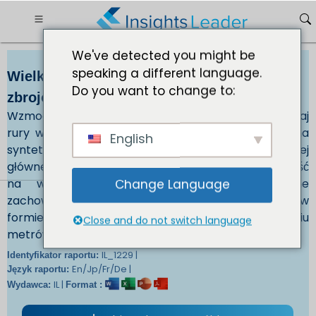
We've detected you might be
speaking a different language.
Wielkość rynku rur termoplastycznych
Do you want to change to:
zbrojonych (RTP) USD XXX do 2032 r.
Wzmocniona rura termoplastyczna (RTP) to rodzaj
rury wzmocnionej za pomocą wytrzymałego włókna
English
syntetycznego, takiego jak szkło, aramid lub węgiel. Jej
główne cechy to odporność na korozję/wytrzymałość
na wysokie ciśnienie robocze i jednoczesne
Change Language
zachowanie elastyczności, może być wykonana w
formie rolki (ciągła rura) o długości od kilkudziesięciu
Close and do not switch language
metrów do kilometrów na jednej rolce.
IL_1229 |
Identyfikator raportu:
En/Jp/Fr/De |
Język raportu:
IL |
Wydawca:
Format :