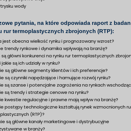
wtrysku wody
zowe pytania, na które odpowiada raport z badan
u rur termoplastycznych zbrojonych (RTP):
a jest obecna wielkość rynku i prognozowany wzrost?
ie trendy rynkowe i dynamika wpływają na branżę?
 są główni konkurenci na rynku rur termoplastycznych zbrojo
i jakie są ich udziały w rynku?
ie są główne segmenty klientów i ich preferencje?
ie są czynniki napędzające i hamujące rozwój rynku?
kie są szanse i potencjalne zagrożenia na rynkach wschodzą
ie są trendy i strategie cenowe na rynku?
ie kwestie regulacyjne i prawne mają wpływ na branżę?
ie postępy technologiczne kształtują rynek wzmocnionych ru
plastycznych (RTP)?
kie są główne kanały marketingowe i dystrybucyjne
zystywane w branży?