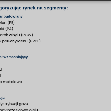
goryzując rynek na segmenty:
ał budowlany
ylen (PE)
mid (PA)
lorek winylu (PCW)
k poliwinylidenu (PVDF)
ał wzmacniający
d
l
o metalowe
cja
dystrybucji gazu
ody przesyłowe oleju