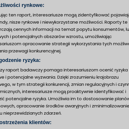
żliwości rynkowe:
ując ten raport, interesariusze mogą zidentyfikować pojawia
endy, nisze rynkowe i niewykorzystane możliwości. Raporty te
rczają cennych informacji na temat popytu konsumentów, l
wych i potencjalnych obszarów wzrostu, umożliwiając
sariuszom opracowanie strategii wykorzystania tych możliwo
nia przewagi konkurencyjnej.
godzenie ryzyka:
jszy raport badawczy pomaga interesariuszom ocenić ryzyka
e i potencjalne wyzwania. Dzięki zrozumieniu krajobrazu
ego, w tym strategii konkurencji, zmian regulacyjnych i czyn
micznych, interesariusze mogą proaktywnie identyfikować i
zić potencjalne ryzyka. Umożliwia im to dostosowanie planó
sowych, opracowanie środków awaryjnych i zminimalizowani
u nieprzewidzianych zdarzeń.
ostrzeżenia klientów: