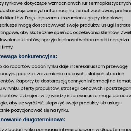
ty rynkowe dotyczące wzmocnionych rur termoplastycznych
dostarczają cennych informacji na temat zachowań, preferen
eb klientów. Dzięki lepszemu zrozumieniu grupy docelowej
esariusze mogą dostosowywać swoje produkty, usługi i strate
tingowe, aby skutecznie spełniać oczekiwania klientów. Zwię
owolenie klientów, sprzyja lojalności wobec marki i napędza
 firmy.
rzewaga konkurencyjna:
p do raportów badań rynku daje interesariuszom przewagę
rencyjną poprzez zrozumienie mocnych i słabych stron ich
rentów. Raporty te dostarczają cennych informacji na temat
u w rynku, oferty produktów, strategii cenowych i postrzegan
 klientów. Uzbrojeni w tę wiedzę interesariusze mogą opraco
gie, aby się wyróżnić, ulepszyć swoje produkty lub usługi i
znie pozycjonować się na rynku.
lanowanie długoterminowe:
ty z badań rynku pomagają interesariuszom w długotermin