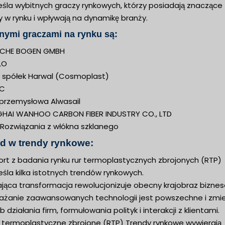
eśla wybitnych graczy rynkowych, którzy posiadają znaczące
y w rynku i wpływają na dynamikę branży.
nymi graczami na rynku są:
SCHE BOGEN GMBH
LO
 spółek Harwal (Cosmoplast)
EC
 przemysłowa Alwasail
HAI WANHOO CARBON FIBER INDUSTRY CO., LTD
 Rozwiązania z włókna szklanego
d w trendy rynkowe:
ort z badania rynku rur termoplastycznych zbrojonych (RTP)
śla kilka istotnych trendów rynkowych.
ająca transformacja rewolucjonizuje obecny krajobraz bizne
ażanie zaawansowanych technologii jest powszechne i zmi
 działania firm, formułowania polityk i interakcji z klientami.
y termoplastyczne zbrojone (RTP) Trendy rynkowe wywierają