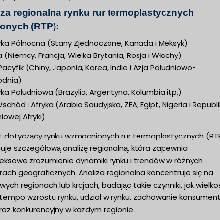
iza regionalna rynku rur termoplastycznych
jonych (RTP):
ka Północna (Stany Zjednoczone, Kanada i Meksyk)
 (Niemcy, Francja, Wielka Brytania, Rosja i Włochy)
 Pacyfik (Chiny, Japonia, Korea, Indie i Azja Południowo-
dnia)
a Południowa (Brazylia, Argentyna, Kolumbia itp.)
 Wschód i Afryka (Arabia Saudyjska, ZEA, Egipt, Nigeria i Republ
iowej Afryki)
t dotyczący rynku wzmocnionych rur termoplastycznych (RT
uje szczegółową analizę regionalną, która zapewnia
eksowe zrozumienie dynamiki rynku i trendów w różnych
ach geograficznych. Analiza regionalna koncentruje się na
wych regionach lub krajach, badając takie czynniki, jak wielko
, tempo wzrostu rynku, udział w rynku, zachowanie konsument
raz konkurencyjny w każdym regionie.