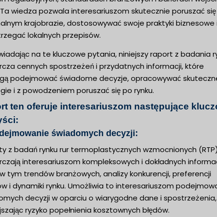
. Ta wiedza pozwala interesariuszom skutecznie poruszać się
nalnym krajobrazie, dostosowywać swoje praktyki biznesowe 
trzegać lokalnych przepisów.
adając na te kluczowe pytania, niniejszy raport z badania r
cza cennych spostrzeżeń i przydatnych informacji, które
ą podejmować świadome decyzje, opracowywać skuteczn
gie i z powodzeniem poruszać się po rynku.
rt ten oferuje interesariuszom następujące kluc
yści:
odejmowanie świadomych decyzji:
ty z badań rynku rur termoplastycznych wzmocnionych (RTP
rczają interesariuszom kompleksowych i dokładnych informac
 w tym trendów branżowych, analizy konkurencji, preferencji
ów i dynamiki rynku. Umożliwia to interesariuszom podejmow
omych decyzji w oparciu o wiarygodne dane i spostrzeżenia,
jszając ryzyko popełnienia kosztownych błędów.