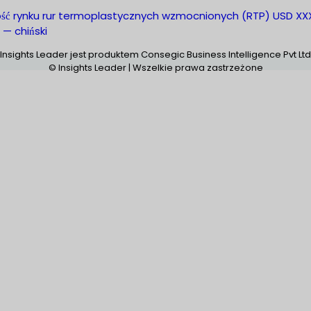
ość rynku rur termoplastycznych wzmocnionych (RTP) USD XX
. — chiński
Insights Leader jest produktem Consegic Business Intelligence Pvt Ltd
© Insights Leader | Wszelkie prawa zastrzeżone