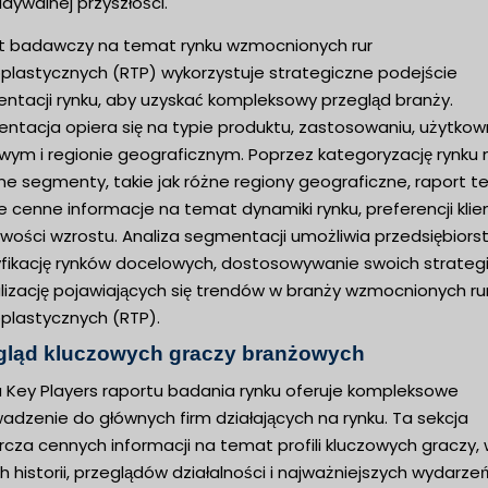
dywalnej przyszłości.
t badawczy na temat rynku wzmocnionych rur
plastycznych (RTP) wykorzystuje strategiczne podejście
ntacji rynku, aby uzyskać kompleksowy przegląd branży.
ntacja opiera się na typie produktu, zastosowaniu, użytkow
wym i regionie geograficznym. Poprzez kategoryzację rynku 
e segmenty, takie jak różne regiony geograficzne, raport t
e cenne informacje na temat dynamiki rynku, preferencji kli
liwości wzrostu. Analiza segmentacji umożliwia przedsiębior
fikację rynków docelowych, dostosowywanie swoich strategii
lizację pojawiających się trendów w branży wzmocnionych ru
plastycznych (RTP).
gląd kluczowych graczy branżowych
a Key Players raportu badania rynku oferuje kompleksowe
adzenie do głównych firm działających na rynku. Ta sekcja
cza cennych informacji na temat profili kluczowych graczy,
h historii, przeglądów działalności i najważniejszych wydarzeń