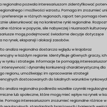
za regionalna pozwala interesariuszom zidentyfikować potenc
 regionalnego i możliwości wzrostu. Pomaga im zrozumieć un
 i preferencje w różnych regionach, raport ten pomaga równ
znie ukierunkować się na konkretne rynki regionalne. Rozpoz
alne różnice w popycie, sile nabywczej i niuansach kulturowy
esariusze mogą podejmować świadome decyzje dotyczące
a na rynek, ekspansji i alokacji zasobów.
to analiza regionalna dostarcza wglądu w krajobraz
encyjny w każdym regionie. Identyfikuje głównych graczy, ich
y w rynku i strategie. Informacje te pomagają interesariusz
 intensywność i dynamikę konkurencji charakterystyczną dla
go regionu, umożliwiając im opracowanie strategii
rencyjnych dostosowanych do lokalnych warunków rynkowyc
o analiza regionalna podkreśla wszelkie czynniki regulacyjne
miczne lub społeczne, które mogą mieć wpływ na rynek w k
nie. Pomaga interesariuszom zrozumieć regionalne różnice w
h regulacyjnych, standardach branżowych i barierach wejśc