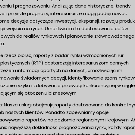
aniu i prognozowaniu. Analizując dane historyczne, trendy
we i przyszłe prognozy, interesariusze mogą podejmować
me decyzje dotyczące inwestycji, ekspansji, rozwoju produk
gii wejścia na rynek. Umożliwia im to dostosowanie celów
sowych do realiów rynkowych i planowanie zrównoważonego
tu.
e rzecz biorąc, raporty z badań rynku wzmocnionych rur
plastycznych (RTP) dostarczają interesariuszom cennych
zeżeń i informacji opartych na danych, umożliwiając im
mowanie świadomych decyzji, identyfikowanie szans rynkow
czanie ryzyka i zdobywanie przewagi konkurencyjnej w ciągle
iającym się otoczeniu biznesowym.
: Nasze usługi obejmują raporty dostosowane do konkretny
eb naszych klientów. Ponadto zapewniamy opcje
sowywania raportów na poziomie regionalnym i krajowym. A
nić najwyższą dokładność prognozowania rynku, każdy raport
nnie aktualizowany przed dostarczeniem, skrupulatnie