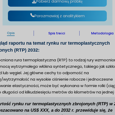
Pobierz darmową próbkę
Porozmawiaj z analitykiem
Opis
Spis treści
Metodologia
ląd raportu na temat rynku rur termoplastycznych
onych (RTP) 2032:
niona rura termoplastyczna (RTP) to rodzaj rury wzmocnio
mocą wytrzymałego włókna syntetycznego, takiego jak szkło
d lub węgiel. Jej główne cechy to odporność na
ję/wytrzymałość na wysokie ciśnienie robocze i jednoczesne
wanie elastyczności, może być wykonana w formie rolki (cią
o długości od kilkudziesięciu metrów do kilometrów na jednej 
rtość rynku rur termoplastycznych zbrojonych (RTP) w 
 oszacowano na US$ XXX, a do 2032 r. przewiduje się, że