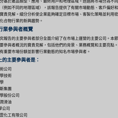
分基於產品類型、應用、最終用戶和地理區域。透過將市場分為不
（例如不同的地理區域），該報告提供了有關市場動態、客戶偏好
寶貴見解。細分分析使企業能夠確定目標市場、客製化策略並利用
化合物行業的新興趨勢。
行業參與者概覽
究報告的主要參與者部分全面介紹了在市場上運營的主要公司。本
要參與者概況的寶貴見解，包括他們的背景、業務概覽和主要亮點
有重要市場份額並影響行業動態的知名市場參與者。
上的主要參與者是：
術公司
學技術
學
斯集團
學股份公司
潤滑油
學公司
雲化工有限公司