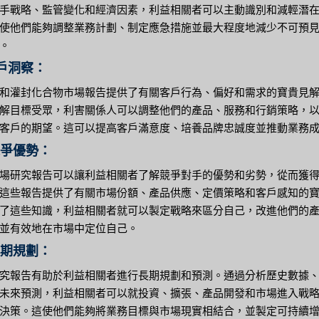
手戰略、監管變化和經濟因素，利益相關者可以主動識別和減輕潛
使他們能夠調整業務計劃、制定應急措施並最大程度地減少不可預
。
客戶洞察：
和灌封化合物市場報告提供了有關客戶行為、偏好和需求的寶貴見
解目標受眾，利害關係人可以調整他們的產品、服務和行銷策略，
客戶的期望。這可以提高客戶滿意度、培養品牌忠誠度並推動業務
競爭優勢：
場研究報告可以讓利益相關者了解競爭對手的優勢和劣勢，從而獲
這些報告提供了有關市場份額、產品供應、定價策略和客戶感知的
了這些知識，利益相關者就可以製定戰略來區分自己，改進他們的
並有效地在市場中定位自己。
長期規劃：
究報告有助於利益相關者進行長期規劃和預測。通過分析歷史數據
未來預測，利益相關者可以就投資、擴張、產品開發和市場進入戰
決策。這使他們能夠將業務目標與市場現實相結合，並製定可持續