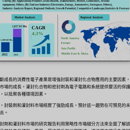
斷成長的消費性電子產業是增強封裝和灌封化合物應用的主要因素
市場的成長。灌封化合物和密封劑為電子電路和系統提供靈活的保
，以抵禦各種環境因素。
，封裝劑和灌封料市場經歷了強勁成長，預計這一趨勢在可預見的
去。
封劑和灌封料市場的研究報告利用策略性市場細分方法來全面了解