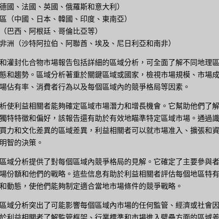
德國、法國、英國、俄羅斯和意大利）
區（中國、日本、韓國、印度、東南亞）
（巴西、阿根廷、哥倫比亞等）
非洲（沙特阿拉伯、阿聯酋、埃及、尼日利亞和南非）
和灌封化合物市場報告包括詳細的區域分析，可全面了解不同地理
態和趨勢。區域分析著重於關鍵區域或國家，檢視市場規模、市場
場佔有率、消費者行為以及每個區域內的競爭格局等因素。
析使利益相關者能夠確定區域市場潛力和增長機會。它幫助他們了
獨特特徵和偏好，該報告還有助於有效地瞄準特定區域市場。通過
買力和文化差異的區域差異，利益相關者可以就市場准入、擴張和
明智的決策。
區域分析提供了對每個區域內競爭格局的見解。它確定了主要參與
場份額和他們的戰略。這些信息有助於利益相關者評估每個地區特
和動態，使他們能夠制定適合當地市場條件的競爭戰略。
區域分析突出了可能影響每個區域內市場的任何監管、經濟或社會
於利益相關者了解監管框架、行業標準和市場進入壁壘方面的區域