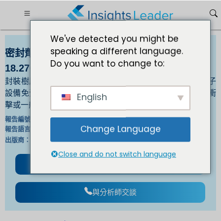
We've detected you might be
speaking a different language.
密封劑和灌封料市場到2032年規模將達到
Do you want to change to:
18.2701億美元
封裝樹脂和灌封化合物用於在最惡劣的操作條件下保護電子
設備免受化學物質、灰塵、熱量、水、腐蝕性氣氛、物理衝
English
擊或一般環境的影響。
IL_1063 |
報告編號：
Change Language
英文/日文/法文/德文 |
報告語言：
白細胞介素 |
出版商：
格式 ：
Close and do not switch language
下載免費樣品
與分析師交談