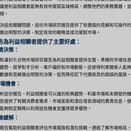
識使利益相關者能夠有效地駕馭區域格局，調整他們的業務實踐，
規。
決這些關鍵問題，這份市場研究報告提供了有價值的見解和可操作
做出明智的決策、制定有效的戰略並成功駕馭市場。
告為利益相關者提供了主要好處：
知情決策：
和灌封化合物市場研究報告為利益相關者提供全面、準確的市場信
趨勢、競爭對手分析、客戶偏好和市場動態。這使得利害關係人能
數據和見解做出明智的決策，從而降低犯下代價高昂的錯誤的風險
市場機會：
析這份報告，利益相關者可以識別新興趨勢、利基市場和未開發的
告提供了有關消費者需求、市場差距和潛在增長領域的寶貴信息，
能夠制定戰略以利用這些機會並獲得競爭優勢。
風險緩解：
報告幫助利益相關者評估市場風險和潛在挑戰。通過了解市場格局