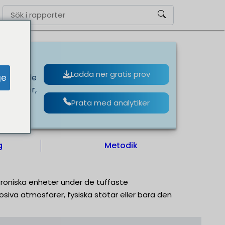
Ladda ner gratis prov
ge
 under de
mosfärer,
Prata med analytiker
g
Metodik
troniska enheter under de tuffaste
siva atmosfärer, fysiska stötar eller bara den