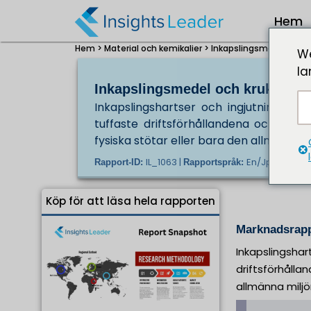
Hem
Hem >
Material och kemikalier >
Inkapslingsmedel och k
We
la
Inkapslingsmedel och krukmedel
Inkapslingshartser och ingjutningsbl
tuffaste driftsförhållandena och skyd
fysiska stötar eller bara den allmänna m
IL_1063 |
En/Jp/Fr/De |
Rapport-ID:
Rapportspråk:
Köp för att läsa hela rapporten
Marknadsrapp
Inkapslingshar
driftsförhålla
allmänna miljö