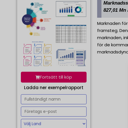
Marknadsst
827,01 Mn 
Marknaden för 
framsteg. Den
marknaden, in
för de kommand
marknadsdynami
Fortsätt till köp
Ladda ner exempelrapport