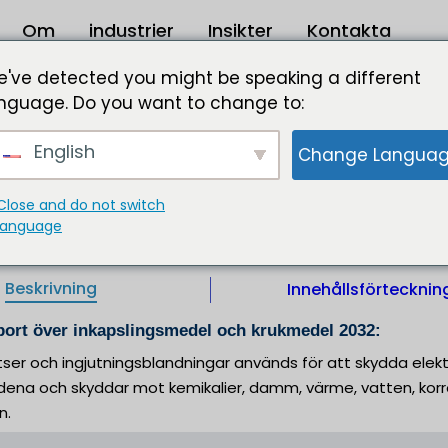
Om
industrier
Insikter
Kontakta
rukmedel Marknadsstorlek 2023 till 2032
've detected you might be speaking a different
nguage. Do you want to change to:
 Marknadsstorlek 1 827,01 Mn USD 2032
English
Change Langua
andningar används för att skydda elektroniska enheter
dar mot kemikalier, damm, värme, vatten, korrosiva at
iljön.
Close and do not switch
language
IL |
Utgivare:
Format:
Beskrivning
Innehållsförtecknin
ort över inkapslingsmedel och krukmedel 2032:
tser och ingjutningsblandningar används för att skydda elek
ndena och skyddar mot kemikalier, damm, värme, vatten, korro
n.