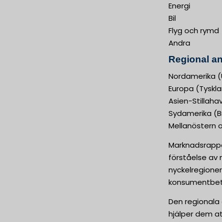
Energi
Bil
Flyg och rymd
Andra
Regional an
Nordamerika (
Europa (Tysklan
Asien-Stillaha
Sydamerika (Br
Mellanöstern o
Marknadsrappo
förståelse av
nyckelregioner
konsumentbete
Den regionala 
hjälper dem at