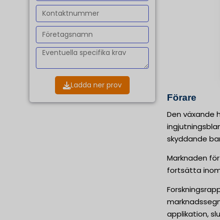
Ladda ner prov
Förare
Den växande he
ingjutningsbla
skyddande barr
Marknaden för
fortsätta inom
Forskningsrap
marknadssegme
applikation, s