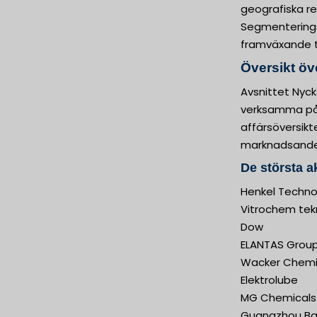
geografiska re
Segmenteringsa
framväxande tr
Översikt öv
Avsnittet Nyck
verksamma på m
affärsöversik
marknadsandel
De största a
Henkel Techno
Vitrochem tek
Dow
ELANTAS Grou
Wacker Chem
Elektrolube
MG Chemicals
Guangzhou Baiy