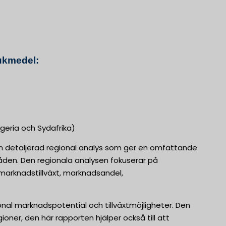
ukmedel:
geria och Sydafrika)
n detaljerad regional analys som ger en omfattande
den. Den regionala analysen fokuserar på
 marknadstillväxt, marknadsandel,
ional marknadspotential och tillväxtmöjligheter. Den
oner, den här rapporten hjälper också till att