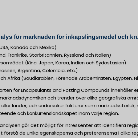
alys för marknaden för inkapslingsmedel och kr
USA, Kanada och Mexiko)
d, Frankrike, Storbritannien, Ryssland och Italien)
vsområdet (Kina, Japan, Korea, Indien och Sydostasien)
asilien, Argentina, Colombia, etc.)
ch Afrika (Saudiarabien, Förenade Arabemiraten, Egypten, Ni
rten för Encapsulants and Potting Compounds innehåller e
 marknadsdynamiken och trender över olika geografiska områ
 eller länder, och undersöker faktorer som marknadsstorlek,
ende och konkurrenslandskapet inom varje region.
analysen gör det möjligt för intressenter att identifiera reg
t förstå de unika egenskaperna och preferenserna i olika regi