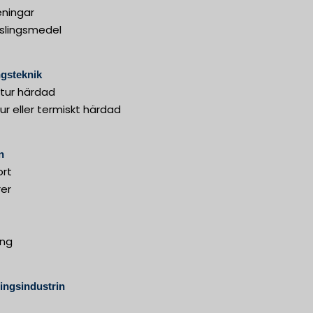
eningar
pslingsmedel
gsteknik
ur härdad
r eller termiskt härdad
n
ort
er
ing
ingsindustrin