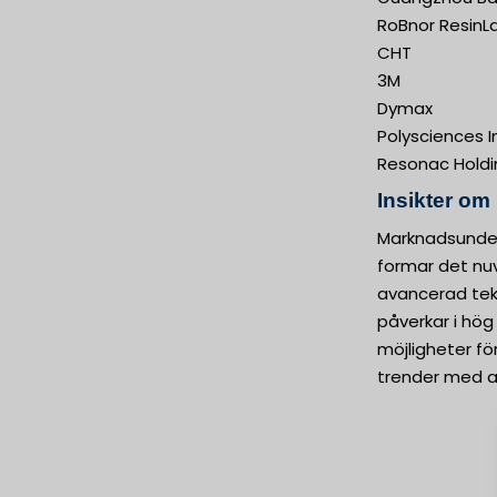
RoBnor ResinL
CHT
3M
Dymax
Polysciences I
Resonac Holdi
Insikter om
Marknadsunder
formar det nu
avancerad tekn
påverkar i hög
möjligheter f
trender med al