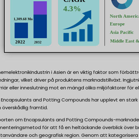
melektronikindustrin i Asien är en viktig faktor som förbättr
ndningar, vilket driver på produktens marknadstillväxt. Ingjut
iär eller inneslutning mot en mängd olika miljöfaktorer för e
 Encapsulants and Potting Compounds har upplevt en stark t
 överskådlig framtid.
porten om Encapsulants and Potting Compounds-marknaden
nteringsmetod för att få en heltäckande överblick över b
lutanvändare och geografisk region. Genom att kategorisera