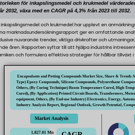
orleken för inkapslingsmedel och krukmedel värderades 
år 2032, växa med en CAGR på 4,3% från 2023 till 2032.
inkapslingsmedel och krukmedel har upplevt en anmärkningsvä
na marknadsundersökningsrapport ger en omfattande anal
klusive nuvarande trender, viktiga drivkrafter och utmanin
e åren. Rapporten syftar till att hjälpa industrins intressen
ken och formulera effektiva strategier för hållbar tillväxt