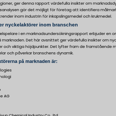
gioner, ger denna rapport värdefulla insikter om marknadsdy
nalysen gör det möjligt för företag att identifiera målmark
ender inom industrin för inkapslingsmedel och krukmedel.
er nyckelaktörer inom branschen
elspelare i en marknadsundersökningsrapport erbjuder en om
arknaden. Det här avsnittet ger värdefulla insikter om nycke
ter och viktiga höjdpunkter. Det lyfter fram de framståend
ar och påverkar branschens dynamik.
ktörerna på marknaden är:
logies
nologi
p
ie AG
un Chemical Industry Co., ltd.