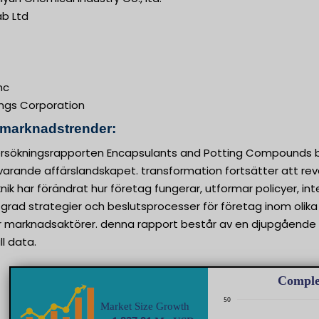
ab Ltd
nc
ngs Corporation
 marknadstrender:
sökningsrapporten Encapsulants and Potting Compounds b
varande affärslandskapet. transformation fortsätter att r
ik har förändrat hur företag fungerar, utformar policyer, i
 grad strategier och beslutsprocesser för företag inom olika
ör marknadsaktörer. denna rapport består av en djupgåend
l data.