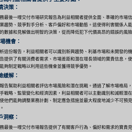
知情決策：
務最後一哩交付市場研究報告為利益相關者提供全面、準確的市場
業趨勢、競爭對手分析、客戶偏好和市場動態。這使得利害關係人
的數據和見解做出明智的決策，從而降低犯下代價高昂的錯誤的風
市場機會：
析這份報告，利益相關者可以識別新興趨勢、利基市場和未開發的
告提供了有關消費者需求、市場差距和潛在增長領域的寶貴信息，
能夠制定戰略以利用這些機會並獲得競爭優勢。
風險緩解：
報告幫助利益相關者評估市場風險和潛在挑戰。通過了解市場格局
手戰略、監管變化和經濟因素，利益相關者可以主動識別和減輕潛
使他們能夠調整業務計劃、制定應急措施並最大程度地減少不可預
。
客戶洞察：
務最後一哩交付市場報告提供了有關客戶行為、偏好和需求的寶貴