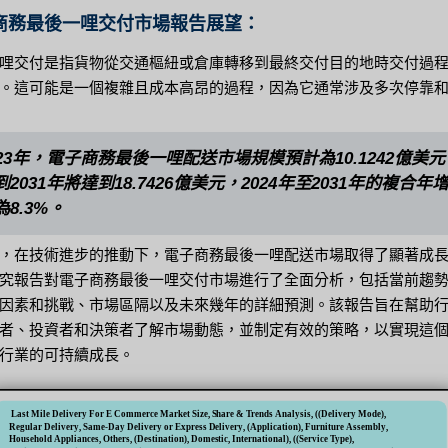
商務最後一哩交付市場報告展望：
哩交付是指貨物從交通樞紐或倉庫轉移到最終交付目的地時交付過
。這可能是一個複雜且成本高昂的過程，因為它通常涉及多次停靠
023年，電子商務最後一哩配送市場規模預計為10.1242億美
到2031年將達到18.7426億美元，2024年至2031年的複合年
為8.3%。
，在技術進步的推動下，電子商務最後一哩配送市場取得了顯著成
究報告對電子商務最後一哩交付市場進行了全面分析，包括當前趨
因素和挑戰、市場區隔以及未來幾年的詳細預測。該報告旨在幫助
者、投資者和決策者了解市場動態，並制定有效的策略，以實現這
行業的可持續成長。