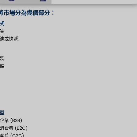
將市場分為幾個部分：
式
貨
達或快遞
裝
備
型
業 (B2B)
費者 (B2C)
戶 (C2C)