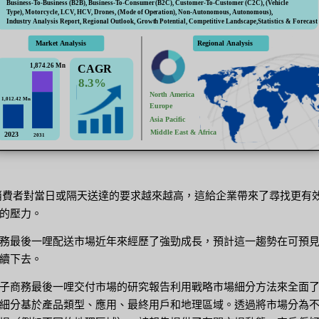
消費者對當日或隔天送達的要求越來越高，這給企業帶來了尋找更有
的壓力。
務最後一哩配送市場近年來經歷了強勁成長，預計這一趨勢在可預
續下去。
子商務最後一哩交付市場的研究報告利用戰略市場細分方法來全面
細分基於產品類型、應用、最終用戶和地理區域。透過將市場分為