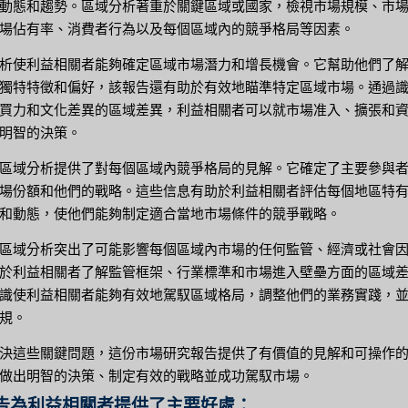
動態和趨勢。區域分析著重於關鍵區域或國家，檢視市場規模、市
場佔有率、消費者行為以及每個區域內的競爭格局等因素。
析使利益相關者能夠確定區域市場潛力和增長機會。它幫助他們了
獨特特徵和偏好，該報告還有助於有效地瞄準特定區域市場。通過
買力和文化差異的區域差異，利益相關者可以就市場准入、擴張和
明智的決策。
區域分析提供了對每個區域內競爭格局的見解。它確定了主要參與
場份額和他們的戰略。這些信息有助於利益相關者評估每個地區特
和動態，使他們能夠制定適合當地市場條件的競爭戰略。
區域分析突出了可能影響每個區域內市場的任何監管、經濟或社會
於利益相關者了解監管框架、行業標準和市場進入壁壘方面的區域
識使利益相關者能夠有效地駕馭區域格局，調整他們的業務實踐，
規。
決這些關鍵問題，這份市場研究報告提供了有價值的見解和可操作
做出明智的決策、制定有效的戰略並成功駕馭市場。
告為利益相關者提供了主要好處：