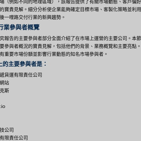
場（例如不同的地理區域），該報告提供了有關市場動態、客戶偏
的寶貴見解。細分分析使企業能夠確定目標市場、客製化策略並利
後一哩路交付行業的新興趨勢。
行業參與者概覽
究報告的主要參與者部分全面介紹了在市場上運營的主要公司。本
要參與者概況的寶貴見解，包括他們的背景、業務概覽和主要亮點
有重要市場份額並影響行業動態的知名市場參與者。
上的主要參與者是：
遞貨運有限責任公司
網站
克斯
.io
技公司
有限責任公司