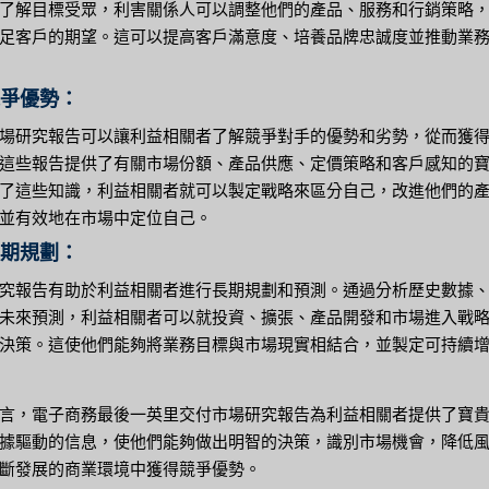
了解目標受眾，利害關係人可以調整他們的產品、服務和行銷策略
足客戶的期望。這可以提高客戶滿意度、培養品牌忠誠度並推動業
競爭優勢：
場研究報告可以讓利益相關者了解競爭對手的優勢和劣勢，從而獲
這些報告提供了有關市場份額、產品供應、定價策略和客戶感知的
了這些知識，利益相關者就可以製定戰略來區分自己，改進他們的
並有效地在市場中定位自己。
長期規劃：
究報告有助於利益相關者進行長期規劃和預測。通過分析歷史數據
未來預測，利益相關者可以就投資、擴張、產品開發和市場進入戰
決策。這使他們能夠將業務目標與市場現實相結合，並製定可持續
言，電子商務最後一英里交付市場研究報告為利益相關者提供了寶
據驅動的信息，使他們能夠做出明智的決策，識別市場機會，降低
斷發展的商業環境中獲得競爭優勢。