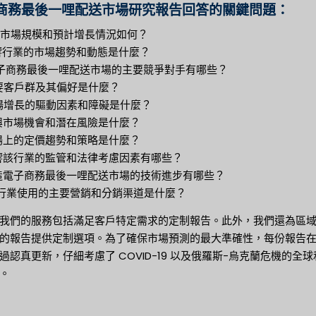
商務最後一哩配送市場研究報告回答的關鍵問題：
目前市場規模和預計增長情況如何？
影響行業的市場趨勢和動態是什麼？
子商務最後一哩配送市場的主要競爭對手有哪些？
主要客戶群及其偏好是什麼？
市場增長的驅動因素和障礙是什麼？
新興市場機會和潛在風險是什麼？
市場上的定價趨勢和策略是什麼？
影響該行業的監管和法律考慮因素有哪些？
塑造電子商務最後一哩配送市場的技術進步有哪些？
 該行業使用的主要營銷和分銷渠道是什麼？
我們的服務包括滿足客戶特定需求的定制報告。此外，我們還為區
的報告提供定制選項。為了確保市場預測的最大準確性，每份報告
過認真更新，仔細考慮了 COVID-19 以及俄羅斯-烏克蘭危機的全球
。