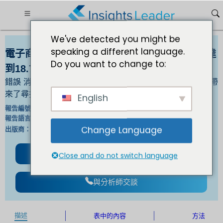
We've detected you might be
speaking a different language.
電子商務最後一哩房地產市場到2030年規模將達
Do you want to change to:
到18.7426億美元
錯誤 消費者對當日或隔天送達的要求越來越高，這給企業帶
來了尋找更有效的送貨方式的壓力。
English
IL_1320 |
報告編號：
英文/日文/法文/德文 |
報告語言：
Change Language
白細胞介素 |
出版商：
格式 ：
下載免費樣品
Close and do not switch language
與分析師交談
描述
表中的內容
方法