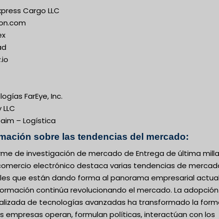
Express Cargo LLC
on.com
ex
ad
.io
ogías FarEye, Inc.
y LLC
taim – Logística
rmación sobre las tendencias del mercado:
orme de investigación de mercado de Entrega de última mill
comercio electrónico destaca varias tendencias de mercad
les que están dando forma al panorama empresarial actual
formación continúa revolucionando el mercado. La adopción
alizada de tecnologías avanzadas ha transformado la form
s empresas operan, formulan políticas, interactúan con los