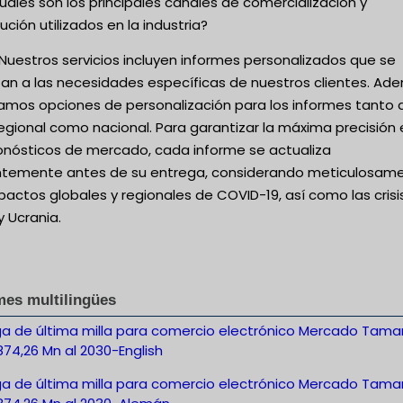
uáles son los principales canales de comercialización y
bución utilizados en la industria?
Nuestros servicios incluyen informes personalizados que se
an a las necesidades específicas de nuestros clientes. Ad
amos opciones de personalización para los informes tanto 
regional como nacional. Para garantizar la máxima precisión
ronósticos de mercado, cada informe se actualiza
entemente antes de su entrega, considerando meticulosam
pactos globales y regionales de COVID-19, así como las crisi
y Ucrania.
mes multilingües
ga de última milla para comercio electrónico Mercado Tam
874,26 Mn al 2030-English
ga de última milla para comercio electrónico Mercado Tam