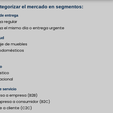
ategorizar el mercado en segmentos:
de entrega
a regular
ga el mismo día o entrega urgente
tud
je de muebles
rodomésticos
no
tico
acional
e servicio
sa a empresa (B2B)
presa a consumidor (B2C)
e a cliente (C2C)