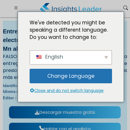
We've detected you might be
speaking a different language.
Entrega de última milla para comercio
Do you want to change to:
electrónico Mercado Tamaño USD 1.874,26
Mn al 2030
FALSO Los consumidores exigen cada vez más la
English
entrega el mismo día o al día siguiente, lo que
presiona a las empresas para que encuentren formas
Change Language
más eficientes de entregar los productos.
IL_1320 |
Identificación del informe:
Close and do not switch language
En/Jp/Fr/De |
Idioma del informe:
IL |
Editor :
Formato :
Descargar muestra gratis
Hablar con el analista