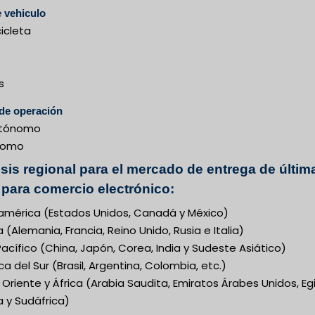
e vehiculo
icleta
s
de operación
utónomo
nomo
isis regional para el mercado de entrega de últim
 para comercio electrónico:
américa (Estados Unidos, Canadá y México)
 (Alemania, Francia, Reino Unido, Rusia e Italia)
acífico (China, Japón, Corea, India y Sudeste Asiático)
a del Sur (Brasil, Argentina, Colombia, etc.)
Oriente y África (Arabia Saudita, Emiratos Árabes Unidos, Eg
a y Sudáfrica)