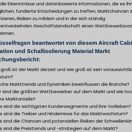
lle Erkenntnisse und datenbasierte Informationen, die es ih
lichen, fundierte Entscheidungen zu treffen, Marktchancen 
fizieren, Risiken zu mildern und in der sich ständig
rentwickelnden Geschäftslandschaft einen Wettbewerbsvort
winnen.
üsselfragen beantwortet von diesem Aircraft Cab
ation und Schallisolierung Material Markt
chungsbericht:
 groß ist der Markt derzeit und wie groß ist sein voraussichtl
stum?
lche Markttrends und Dynamiken beeinflussen die Branche?
r sind die größten Wettbewerber auf dem Markt und wie ho
hre Marktanteile?
s sind die wichtigsten Kundensegmente und ihre Vorlieben?
s sind die Treiber und Hindernisse für das Marktwachstum?
 sind die Chancen und potenziellen Risiken der Schwellenlä
s sind die Preistrends und -strategien auf dem Markt?