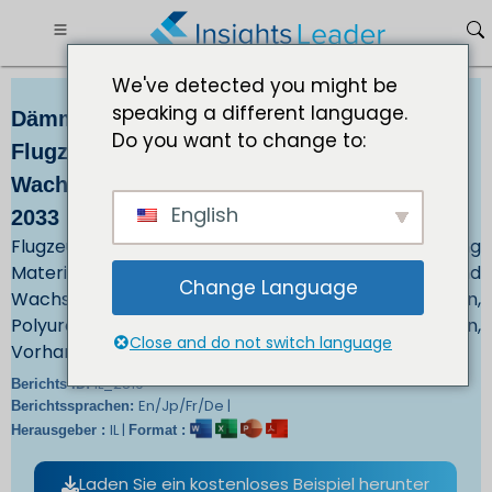
We've detected you might be
speaking a different language.
Dämm- und Schallschutzmaterial für
Do you want to change to:
Flugzeugkabinen Die Zukunft der Zukunft
Wachstum mit einer CAGR von 4,6 % bis
English
2033
Flugzeug Kabinenisolierung und Schallisolierung
Material Markt Größe, Trends und
Change Language
Wachstumschancen Nach Typ - Polyimid, Melamin,
Polyurethan und nach Anwendung - Sitzen, Boden,
Close and do not switch language
Vorhang
IL_2819
Berichts-ID:
En/Jp/Fr/De |
Berichtssprachen:
IL |
Herausgeber :
Format :
Laden Sie ein kostenloses Beispiel herunter