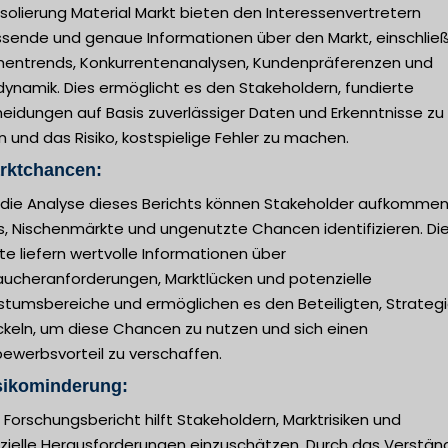
isolierung Material Markt bieten den Interessenvertretern
sende und genaue Informationen über den Markt, einschließ
hentrends, Konkurrentenanalysen, Kundenpräferenzen und
ynamik. Dies ermöglicht es den Stakeholdern, fundierte
eidungen auf Basis zuverlässiger Daten und Erkenntnisse zu
n und das Risiko, kostspielige Fehler zu machen.
arktchancen:
 die Analyse dieses Berichts können Stakeholder aufkomme
s, Nischenmärkte und ungenutzte Chancen identifizieren. Di
te liefern wertvolle Informationen über
aucheranforderungen, Marktlücken und potenzielle
tumsbereiche und ermöglichen es den Beteiligten, Strategi
ckeln, um diese Chancen zu nutzen und sich einen
ewerbsvorteil zu verschaffen.
sikominderung:
 Forschungsbericht hilft Stakeholdern, Marktrisiken und
zielle Herausforderungen einzuschätzen. Durch das Verstän