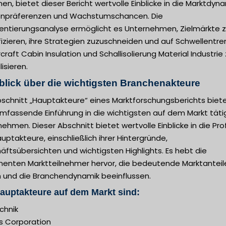
en, bietet dieser Bericht wertvolle Einblicke in die Marktdyna
npräferenzen und Wachstumschancen. Die
ntierungsanalyse ermöglicht es Unternehmen, Zielmärkte 
fizieren, ihre Strategien zuzuschneiden und auf Schwellentre
rcraft Cabin Insulation und Schallisolierung Material Industrie
lisieren.
blick über die wichtigsten Branchenakteure
bschnitt „Hauptakteure“ eines Marktforschungsberichts biet
umfassende Einführung in die wichtigsten auf dem Markt tät
ehmen. Dieser Abschnitt bietet wertvolle Einblicke in die Prof
uptakteure, einschließlich ihrer Hintergründe,
ftsübersichten und wichtigsten Highlights. Es hebt die
nenten Marktteilnehmer hervor, die bedeutende Marktanteil
n und die Branchendynamik beeinflussen.
auptakteure auf dem Markt sind:
chnik
s Corporation