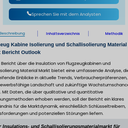
Sprechen Sie mit dem Analysten
Beschreibung
Inhaltsverzeichnis
Methodik
eug Kabine Isolierung und Schallisolierung Material
 Bericht Outlook
 Bericht über die Insulation von Flugzeugkabinen und
isolierung Material Markt bietet eine umfassende Analyse, di
eifende Einblicke in aktuelle Trends, Verbraucherpräferenzen,
ewerbsfähige Landschaft und zukünftige Wachstumschanc
. Mit Daten, die über qualitative und quantitative
hungsmethoden erhoben werden, soll der Bericht ein klares
ndnis für die Marktdynamik, einschließlich Schlüsseltreibern,
sforderungen und potenziellen Störungen liefern.
r Insulations- und Schallisolierungsmaterialmarkt für