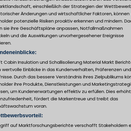
rktlandschaft, einschließlich der Strategien der Wettbewerb
torischer Änderungen und wirtschaftlicher Faktoren, können
older potenzielle Risiken proaktiv erkennen und mindern. D
n sie ihre Geschäftspläne anpassen, Notfallmaßnahmen
ckeln und die Auswirkungen unvorhergesehener Ereignisse
ieren.
ndeneinblicke:
ft Cabin Insulation und Schallisolierung Material Markt Berich
 wertvolle Einblicke in das Kundenverhalten, Präferenzen un
nisse. Durch das bessere Verständnis ihres Zielpublikums k
older ihre Produkte, Dienstleistungen und Marketingstrateg
en, um Kundenerwartungen effektiv zu erfüllen. Dies erhöht
zufriedenheit, fördert die Markentreue und treibt das
äftswachstum voran.
ttbewerbsvorteil:
griff auf Marktforschungsberichte verschafft Stakeholdern 