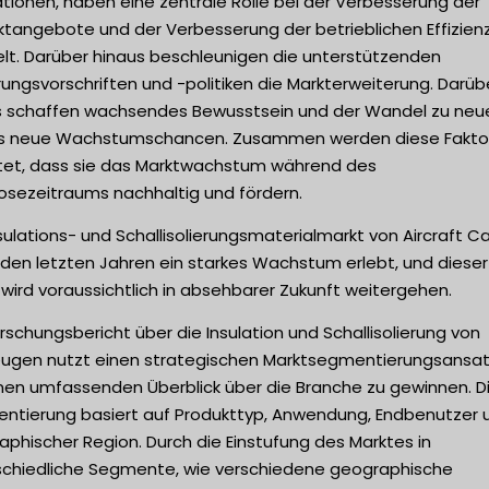
tionen, haben eine zentrale Rolle bei der Verbesserung der
ktangebote und der Verbesserung der betrieblichen Effizien
elt. Darüber hinaus beschleunigen die unterstützenden
ungsvorschriften und -politiken die Markterweiterung. Darüb
s schaffen wachsendes Bewusstsein und der Wandel zu neu
s neue Wachstumschancen. Zusammen werden diese Fakto
tet, dass sie das Marktwachstum während des
osezeitraums nachhaltig und fördern.
sulations- und Schallisolierungsmaterialmarkt von Aircraft C
 den letzten Jahren ein starkes Wachstum erlebt, und dieser
wird voraussichtlich in absehbarer Zukunft weitergehen.
rschungsbericht über die Insulation und Schallisolierung von
eugen nutzt einen strategischen Marktsegmentierungsansat
nen umfassenden Überblick über die Branche zu gewinnen. D
ntierung basiert auf Produkttyp, Anwendung, Endbenutzer 
phischer Region. Durch die Einstufung des Marktes in
schiedliche Segmente, wie verschiedene geographische