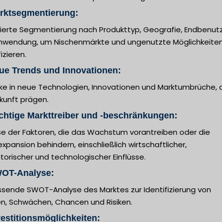
arktsegmentierung:
llierte Segmentierung nach Produkttyp, Geografie, Endbenut
nwendung, um Nischenmärkte und ungenutzte Möglichkeiten
fizieren.
ue Trends und Innovationen:
cke in neue Technologien, Innovationen und Marktumbrüche, 
kunft prägen.
chtige Markttreiber und -beschränkungen:
se der Faktoren, die das Wachstum vorantreiben oder die
xpansion behindern, einschließlich wirtschaftlicher,
torischer und technologischer Einflüsse.
WOT-Analyse:
sende SWOT-Analyse des Marktes zur Identifizierung von
en, Schwächen, Chancen und Risiken.
vestitionsmöglichkeiten: