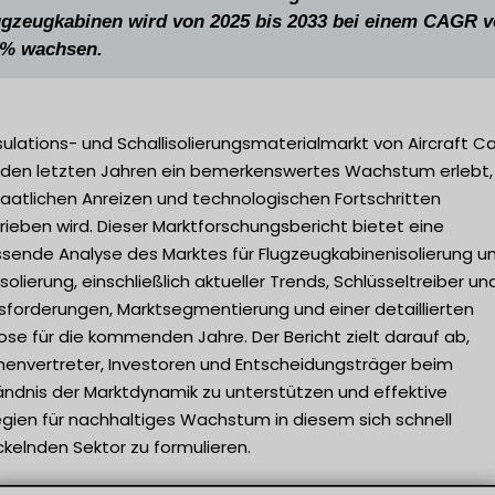
ugzeugkabinen wird von 2025 bis 2033 bei einem CAGR 
6% wachsen.
sulations- und Schallisolierungsmaterialmarkt von Aircraft C
n den letzten Jahren ein bemerkenswertes Wachstum erlebt,
taatlichen Anreizen und technologischen Fortschritten
ieben wird. Dieser Marktforschungsbericht bietet eine
sende Analyse des Marktes für Flugzeugkabinenisolierung u
isolierung, einschließlich aktueller Trends, Schlüsseltreiber un
sforderungen, Marktsegmentierung und einer detaillierten
se für die kommenden Jahre. Der Bericht zielt darauf ab,
henvertreter, Investoren und Entscheidungsträger beim
ändnis der Marktdynamik zu unterstützen und effektive
egien für nachhaltiges Wachstum in diesem sich schnell
kelnden Sektor zu formulieren.