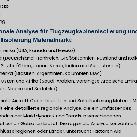
ätze
n
ng
onale Analyse für Flugzeugkabinenisolierung un
lisolierung Materialmarkt:
merika (USA, Kanada und Mexiko)
 (Deutschland, Frankreich, Großbritannien, Russland und Ital
Pazifik (China, Japan, Korea, Indien und Südostasien)
rika (Brasilien, Argentinien, Kolumbien usw.)
Osten und Afrika (Saudi-Arabien, Vereinigte Arabische Emira
n, Nigeria und Südafrika)
richt Aircraft Cabin Insulation und Schallisolierung Material M
t eine detaillierte regionale Analyse, die ein umfassendes
ändnis der Marktdynamik und Trends in verschiedenen
fischen Gebieten bietet. Die regionale Analyse konzentriert
hlüsselregionen oder Länder, untersucht Faktoren wie