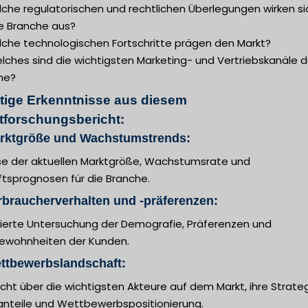
lche regulatorischen und rechtlichen Überlegungen wirken si
ie Branche aus?
lche technologischen Fortschritte prägen den Markt?
lches sind die wichtigsten Marketing- und Vertriebskanäle d
he?
tige Erkenntnisse aus diesem
tforschungsbericht:
arktgröße und Wachstumstrends:
se der aktuellen Marktgröße, Wachstumsrate und
ftsprognosen für die Branche.
rbraucherverhalten und -präferenzen:
llierte Untersuchung der Demografie, Präferenzen und
ewohnheiten der Kunden.
ttbewerbslandschaft:
cht über die wichtigsten Akteure auf dem Markt, ihre Strateg
anteile und Wettbewerbspositionierung.