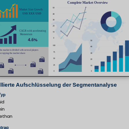
illierte Aufschlüsselung der Segmentanalyse
Typ
id
in
rethan
trag