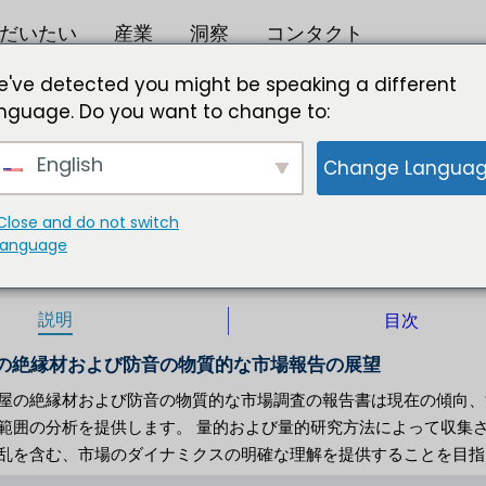
だいたい
産業
洞察
コンタクト
質的な市場のサイズ2025への2033
've detected you might be speaking a different
nguage. Do you want to change to:
 で で で で で で で で で で で で で で で で で
English
Change Langua
 で で で で で で で で で で で で
な市場のサイズ、傾向および成長の機会 タイプによって-ポリ
Close and do not switch
座席、床、カーテン
language
独 |
イリノイ州 |
出版社 :
フォーマット ：
説明
目次
の絶縁材および防音の物質的な市場報告の展望
屋の絶縁材および防音の物質的な市場調査の報告書は現在の傾向、
範囲の分析を提供します。 量的および量的研究方法によって収集
乱を含む、市場のダイナミクスの明確な理解を提供することを目指