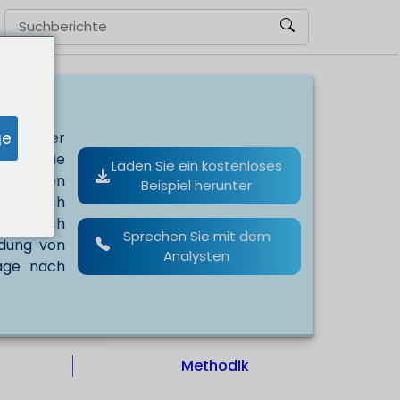
ge
h mit der
eräte, die
Laden Sie ein kostenloses
e auf den
Beispiel herunter
iff durch
rage nach
Sprechen Sie mit dem
ndung von
Analysten
age nach
Methodik