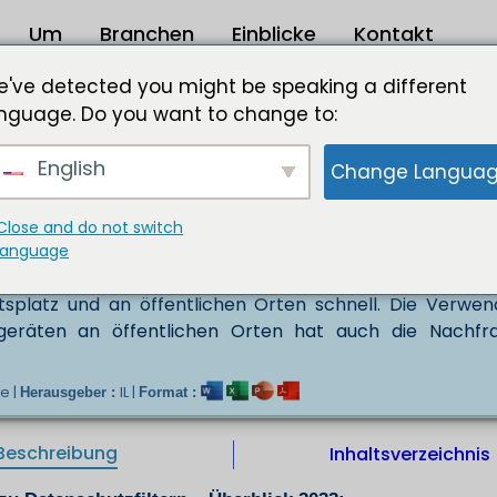
Um
Branchen
Einblicke
Kontakt
atenschutzfilter 2023 bis 2032
've detected you might be speaking a different
nguage. Do you want to change to:
.567,88 Mio. USD bis 2032
English
Change Langua
n Segment des Marktes für elektronische Filter, das sic
 von Sichtschutzfiltern befasst. Sichtschutzfilter sind G
 werden, um zu verhindern, dass Personen von der Seit
Close and do not switch
wendet, um vertrauliche Informationen vor dem Zugr
language
Sichtschutzfilter wächst aufgrund der steigenden Nachf
tsplatz und an öffentlichen Orten schnell. Die Verwe
geräten an öffentlichen Orten hat auch die Nachfr
e |
IL |
Herausgeber :
Format :
Beschreibung
Inhaltsverzeichnis