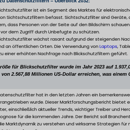
zu Datenschutzfiltern – Überblick 2032:
ichtschutzfilter ist ein Segment des Marktes für elektronische
n Sichtschutzfiltern befasst. Sichtschutzfilter sind Gerät
rn, dass Personen von der Seite auf den Bildschirm schauen
 vor dem Zugriff durch Unbefugte zu schützen.
Sichtschutzfilter wächst rasant aufgrund der steigenden Na
und an öffentlichen Orten. Die Verwendung von
Laptops
, Tab
zu einer erhöhten Nachfrage nach Blickschutzfiltern geführt.
röße für Blickschutzfilter wurde im Jahr 2023 auf 1.937,
 von 2.567,88 Millionen US-Dollar erreichen, was einem
 Datenschutzfilter hat in den letzten Jahren ein bemerkens
orangetrieben wurde. Dieser Marktforschungsbericht bietet
ter, einschließlich aktueller Trends, wichtiger Treiber und 
Prognose für die kommenden Jahre. Der Bericht soll Branche
die Marktdynamik zu verstehen und wirksame Strategien für