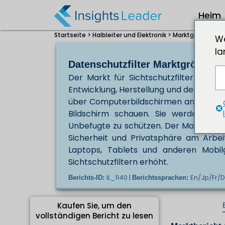
Heim
Startseite >
Halbleiter und Elektronik >
Marktgröße für D
We
la
Datenschutzfilter Marktgröße: 2
Der Markt für Sichtschutzfilter ist ei
Entwicklung, Herstellung und dem Verkauf
über Computerbildschirmen angebracht
Bildschirm schauen. Sie werden ver
Unbefugte zu schützen. Der Markt für 
Sicherheit und Privatsphäre am Arbei
Laptops, Tablets und anderen Mobil
Sichtschutzfiltern erhöht.
IL_1140 |
En/Jp/Fr/D
Berichts-ID:
Berichtssprachen:
Kaufen Sie, um den
vollständigen Bericht zu lesen