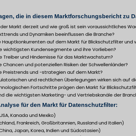
agen, die in diesem Marktforschungsbericht zu D
t der Markt derzeit und wie groß ist sein voraussichtliches 
kttrends und Dynamiken beeinflussen die Branche?
e Hauptkonkurrenten auf dem Markt für Blickschutzfilter und w
ie wichtigsten Kundensegmente und ihre Vorlieben?
ie Treiber und Hindernisse für das Marktwachstum?
e Chancen und potenziellen Risiken der Schwellenländer?
e Preistrends und -strategien auf dem Markt?
latorischen und rechtlichen Überlegungen wirken sich auf d
nologischen Fortschritte prägen den Markt für Blickschutzfil
nd die wichtigsten Marketing- und Vertriebskanäle der Bran
nalyse für den Markt für Datenschutzfilter:
USA, Kanada und Mexiko)
hland, Frankreich, Großbritannien, Russland und Italien)
(China, Japan, Korea, Indien und Südostasien)