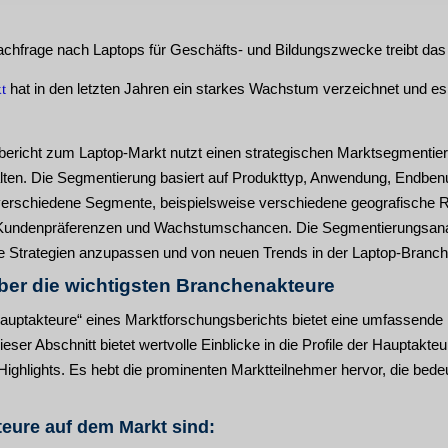
achfrage nach Laptops für Geschäfts- und Bildungszwecke treibt d
hat in den letzten Jahren ein starkes Wachstum verzeichnet und es 
t
ericht zum Laptop-Markt nutzt einen strategischen Marktsegmentie
lten. Die Segmentierung basiert auf Produkttyp, Anwendung, Endbenu
erschiedene Segmente, beispielsweise verschiedene geografische Regi
Kundenpräferenzen und Wachstumschancen. Die Segmentierungsanal
ihre Strategien anzupassen und von neuen Trends in der Laptop-Branche
ber die wichtigsten Branchenakteure
auptakteure“ eines Marktforschungsberichts bietet eine umfassende E
ser Abschnitt bietet wertvolle Einblicke in die Profile der Hauptakteu
Highlights. Es hebt die prominenten Marktteilnehmer hervor, die bed
eure auf dem Markt sind: