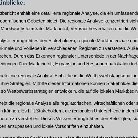
inblicke:
bericht enthält eine detaillierte regionale Analyse, die ein umfasse
ografischen Gebieten bietet. Die regionale Analyse konzentriert sic
 Marktwachstumsrate, Marktanteil, Verbraucherverhalten und die Wet
alyse ermöglicht es den Stakeholdern, regionale Marktpotenziale und 
rkmale und Vorlieben in verschiedenen Regionen zu verstehen. Außer
echen. Durch das Erkennen regionaler Unterschiede in der Nachfrage
eidungen über Markteintritt, Expansion und Ressourcenallokation tref
ietet die regionale Analyse Einblicke in die Wettbewerbslandschaft inne
 ihre Strategien. Mithilfe dieser Informationen können Stakeholder d
so Wettbewerbsstrategien entwickeln, die auf die lokalen Marktbedi
ebt die regionale Analyse alle regulatorischen, wirtschaftlichen oder s
 können. Es hilft Stakeholdern, die regionalen Unterschiede in den
rrieren zu verstehen. Dieses Wissen ermöglicht es den Beteiligten, sic
en anzupassen und lokale Vorschriften einzuhalten.