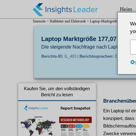
Heim
Startseite >
Halbleiter und Elektronik >
Laptop-Marktgröße 2024 bis 2
We
yo
Laptop Marktgröße 177,07 Mrd. 
Die steigende Nachfrage nach Laptops für 
Berichts-ID:
IL_403 |
Berichtssprachen:
En/Jp/Fr/De
Kaufen Sie, um den vollständigen
Bericht zu lesen
Branchenüber
Ein Laptop ist 
konzipiert, dass
Bildschirmauflös
Zwecke verwendet