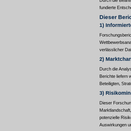
Durch die Beantw
fundierte Entsch
Dieser Beri
1) Informier
Forschungsberic
Wettbewerbsanal
verlässlicher Da
2) Marktcha
Durch die Analy
Berichte liefer
Beteiligten, Str
3) Risikomi
Dieser Forschung
Marktlandschaft,
potenzielle Ris
Auswirkungen un