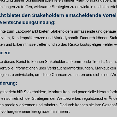
ortung dieser Schlüsselfragen liefert dieser Marktforschungsberich
eidungen zu treffen, wirksame Strategien zu entwickeln und sich erfo
cht bietet den Stakeholdern entscheidende Vortei
te Entscheidungsfindung:
hte zum Laptop-Markt bieten Stakeholdern umfassende und genaue In
ysen, Kundenpräferenzen und Marktdynamik. Dadurch können Stakeh
ten und Erkenntnisse treffen und so das Risiko kostspieliger Fehler v
ncen:
se dieses Berichts können Stakeholder aufkommende Trends, Nische
n wertvolle Informationen über Verbraucheranforderungen, Marktlück
ategien zu entwickeln, um diese Chancen zu nutzen und sich einen We
nderung:
sbericht hilft Stakeholdern, Marktrisiken und potenzielle Herausfo
 einschließlich der Strategien der Wettbewerber, regulatorischer Änd
iken proaktiv erkennen und mindern. Dadurch können sie ihre Geschä
vorhergesehener Ereignisse minimieren.