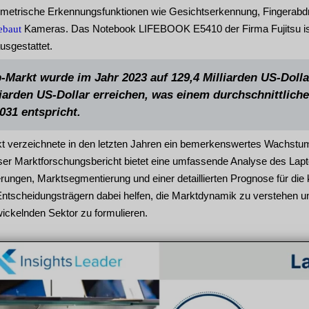
ometrische Erkennungsfunktionen wie Gesichtserkennung, Fingerabdr
Kameras. Das Notebook LIFEBOOK E5410 der Firma Fujitsu ist b
ebaut
usgestattet.
-Markt wurde im Jahr 2023 auf 129,4 Milliarden US-Dolla
liarden US-Dollar erreichen, was einem durchschnittlic
031 entspricht.
t verzeichnete in den letzten Jahren ein bemerkenswertes Wachstum,
eser Marktforschungsbericht bietet eine umfassende Analyse des Lapto
rungen, Marktsegmentierung und einer detaillierten Prognose für di
Entscheidungsträgern dabei helfen, die Marktdynamik zu verstehen u
wickelnden Sektor zu formulieren.