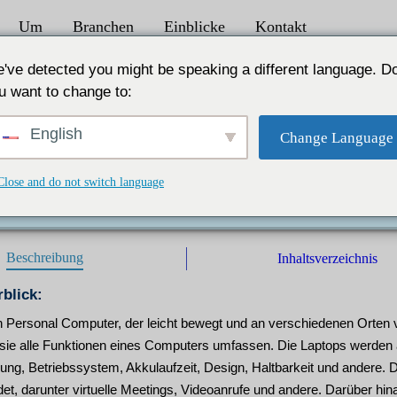
Um
Branchen
Einblicke
Kontakt
031
've detected you might be speaking a different language. D
u want to change to:
USD bis 2030
English
Change Language
Geschäfts- und Bildungszwecke treibt das Marktwachstum voran
 |
Herausgeber :
IL |
Format :
Close and do not switch language
Beschreibung
Inhaltsverzeichnis
blick:
ein Personal Computer, der leicht bewegt und an verschiedenen Orte
 sie alle Funktionen eines Computers umfassen. Die Laptops werden 
ung, Betriebssystem, Akkulaufzeit, Design, Haltbarkeit und andere. D
, darunter virtuelle Meetings, Videoanrufe und andere. Darüber hina