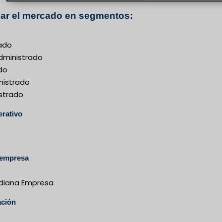
zar el mercado en segmentos:
ado
dministrado
do
nistrado
strado
erativo
 empresa
diana Empresa
ación