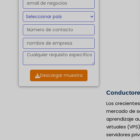
Descargar muestra
Conductor
Los crecientes
mercado de ser
aprendizaje au
virtuales (VP
servidores pri