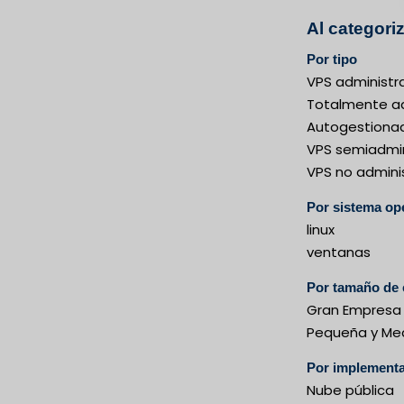
Al categori
Por tipo
VPS administr
Totalmente a
Autogestiona
VPS semiadmi
VPS no admini
Por sistema op
linux
ventanas
Por tamaño de
Gran Empresa
Pequeña y Me
Por implement
Nube pública