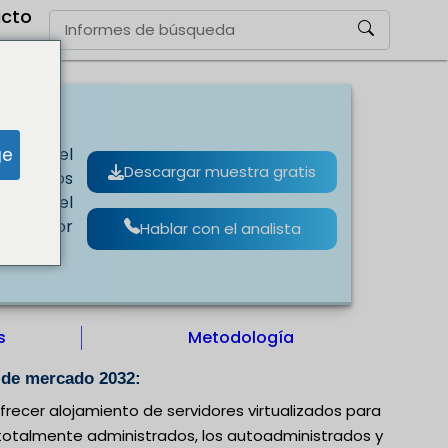
cto
2032
ge
lsando el
Descargar muestra gratis
cnológicos
ulsando el
ación por
Hablar con el analista
).
s
Metodología
 de mercado 2032:
 ofrecer alojamiento de servidores virtualizados para
 totalmente administrados, los autoadministrados y