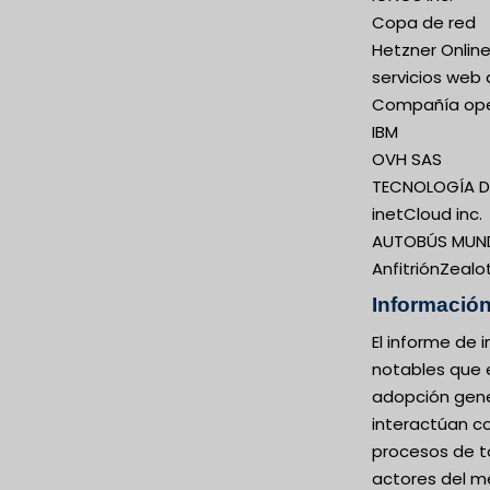
Copa de red
Hetzner Onli
servicios web 
Compañía oper
IBM
OVH SAS
TECNOLOGÍA D
inetCloud inc.
AUTOBÚS MUND
AnfitriónZealo
Información
El informe de
notables que 
adopción gene
interactúan co
procesos de t
actores del me