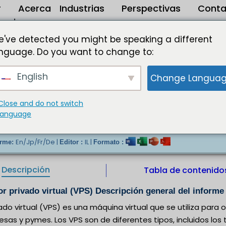
r
Acerca
Industrias
Perspectivas
Conta
de
 mercado del servidor privado virtual (VPS) DACH de 2023 a 2032
've detected you might be speaking a different
nguage. Do you want to change to:
 DACH Mercado Tamaño USD 949,44 millones al 
English
Change Langua
 la creciente preocupación por la seguridad están impu
privados virtuales (VPS). Los crecientes desarrollos te
endizaje automático, análisis de big data y otros están imp
Close and do not switch
 privados virtuales (VPS). Además, la creciente preocup
language
miento del mercado de servidores privados virtuales (VPS
En/Jp/Fr/De |
IL |
orme:
Editor :
Formato :
Descripción
Tabla de contenido
 privado virtual (VPS) Descripción general del informe
ivado virtual (VPS) es una máquina virtual que se utiliza para
as y pymes. Los VPS son de diferentes tipos, incluidos los