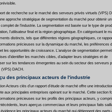
prévisible.
port de recherche sur le marché des serveurs privés virtuels (VPS)
e une approche stratégique de segmentation du marché pour obtenir un
complet de l’industrie. La segmentation est basée sur le type de prod
cation, l'utilisateur final et la région géographique. En catégorisant le 
ents distincts, tels que différentes régions géographiques, ce rappor
formations précieuses sur la dynamique du marché, les préférences 
s et les opportunités de croissance. L'analyse de segmentation perme
ises d'identifier les marchés cibles, d'adapter leurs stratégies et de
liser sur les tendances émergentes au sein du secteur des serveurs p
ls (VPS) DACH.
çu des principaux acteurs de l'industrie
ion Acteurs clés d'un rapport d'étude de marché offre une introductio
e aux principales entreprises opérant sur le marché. Cette section fo
ormations précieuses sur les profils des principaux acteurs, y compri
ntécédents, leurs aperçus commerciaux et leurs principaux faits sailla
 évidence les principaux acteurs du marché qui détiennent des parts