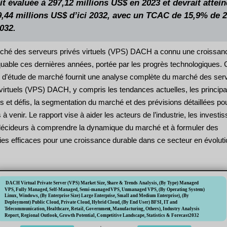
it évaluée à 297,12 millions US$ en 2023 et devrait attei
9,44 millions US$ d’ici 2032, avec un TCAC de 15,9% de 
032.
ché des serveurs privés virtuels (VPS) DACH a connu une croissan
uable ces dernières années, portée par les progrès technologiques. 
t d’étude de marché fournit une analyse complète du marché des ser
 virtuels (VPS) DACH, y compris les tendances actuelles, les princip
 et défis, la segmentation du marché et des prévisions détaillées pou
à venir. Le rapport vise à aider les acteurs de l’industrie, les investi
 décideurs à comprendre la dynamique du marché et à formuler des
gies efficaces pour une croissance durable dans ce secteur en évoluti