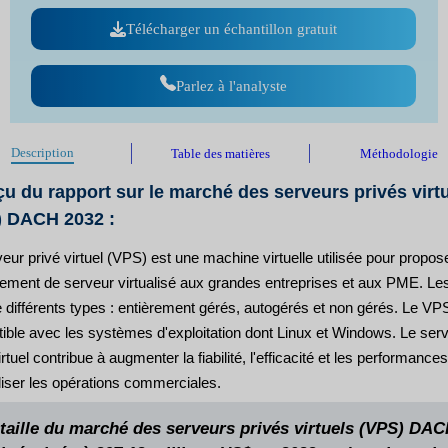
Télécharger un échantillon gratuit
Parlez à l'analyste
Description
Table des matières
Méthodologie
u du rapport sur le marché des serveurs privés virt
) DACH 2032 :
eur privé virtuel (VPS) est une machine virtuelle utilisée pour propos
ement de serveur virtualisé aux grandes entreprises et aux PME. L
 différents types : entièrement gérés, autogérés et non gérés. Le VP
ible avec les systèmes d'exploitation dont Linux et Windows. Le ser
irtuel contribue à augmenter la fiabilité, l'efficacité et les performance
liser les opérations commerciales.
 taille du marché des serveurs privés virtuels (VPS) DA