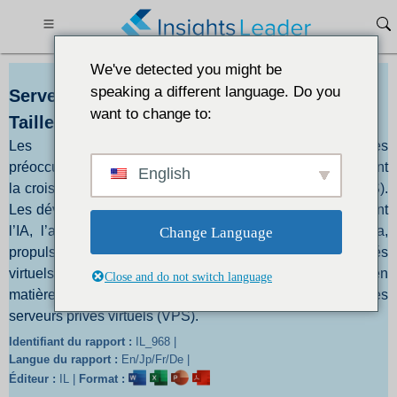
We've detected you might be
speaking a different language. Do you
Serveur virtuel privé DACH (VPS) Marché
want to change to:
Taille 949,44 millions de dollars dici 2032
Les progrès technologiques croissants et les
préoccupations croissantes en matière de sécurité stimulent
English
la croissance du marché des serveurs privés virtuels (VPS).
Les développements technologiques croissants, notamment
l’IA, l’apprentissage automatique, l’analyse du Big Data,
Change Language
propulsent la croissance du marché des serveurs privés
virtuels (VPS). De plus, les préoccupations croissantes en
Close and do not switch language
matière de sécurité favorisent la croissance du marché des
serveurs privés virtuels (VPS).
Identifiant du rapport :
IL_968 |
Langue du rapport :
En/Jp/Fr/De |
Éditeur :
IL |
Format :