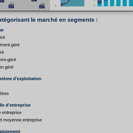
atégorisant le marché en segments :
pe
éré
ement géré
ré
emi-géré
n géré
stème d'exploitation
êtres
lle d'entreprise
 entreprise
 et moyenne entreprise
ploiement