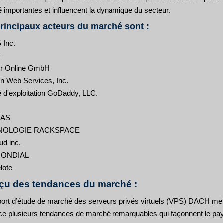
 importantes et influencent la dynamique du secteur.
rincipaux acteurs du marché sont :
 Inc.
p
er Online GmbH
 Web Services, Inc.
é d'exploitation GoDaddy, LLC.
SAS
NOLOGIE RACKSPACE
ud inc.
MONDIAL
lote
çu des tendances du marché :
port d’étude de marché des serveurs privés virtuels (VPS) DACH me
ce plusieurs tendances de marché remarquables qui façonnent le pa