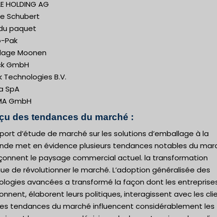
E HOLDING AG
e Schubert
 du paquet
-Pak
lage Moonen
ck GmbH
 Technologies B.V.
a SpA
MA GmbH
çu des tendances du marché :
port d’étude de marché sur les solutions d’emballage à la
de met en évidence plusieurs tendances notables du mar
açonnent le paysage commercial actuel. la transformation
ue de révolutionner le marché. L’adoption généralisée des
ologies avancées a transformé la façon dont les entreprise
onnent, élaborent leurs politiques, interagissent avec les cli
Ces tendances du marché influencent considérablement les