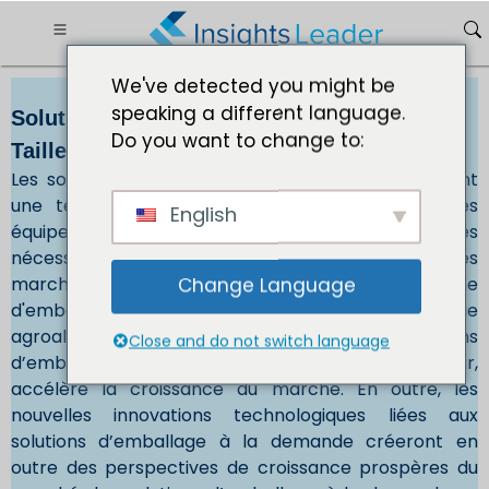
We've detected you might be
speaking a different language.
Solution d'emballage à la demande Marché
Do you want to change to:
Taille 165,36 millions de dollars d'ici 2032
Les solutions d'emballage à la demande combinent
une technologie de dimensionnement précis, des
English
équipements, des accessoires et des services
nécessaires pour emballer et expédier des
marchandises directement à partir d'une ligne
Change Language
d'emballage. La croissance de l’industrie
agroalimentaire accélère la demande de solutions
Close and do not switch language
d’emballage à la demande, ce qui, à son tour,
accélère la croissance du marché. En outre, les
nouvelles innovations technologiques liées aux
solutions d’emballage à la demande créeront en
outre des perspectives de croissance prospères du