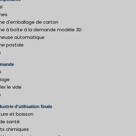
el
nes
ne d'emballage de carton
ne à boîte à la demande modèle 3D
heuse automatique
ne postale
s
emande
i
lage
er le vide
s
ustrie d'utilisation finale
ture et boisson
 de santé
its chimiques