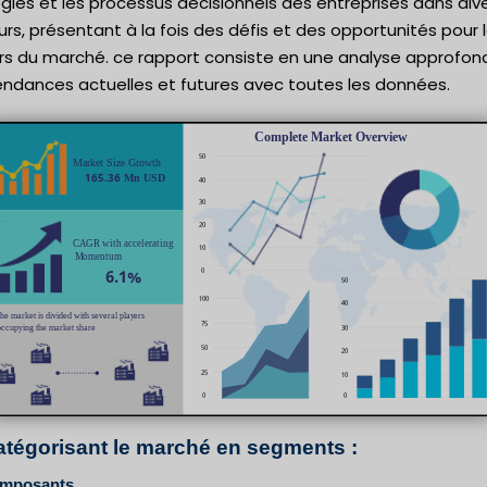
gies et les processus décisionnels des entreprises dans div
rs, présentant à la fois des défis et des opportunités pour 
rs du marché. ce rapport consiste en une analyse approfon
endances actuelles et futures avec toutes les données.
atégorisant le marché en segments :
omposants