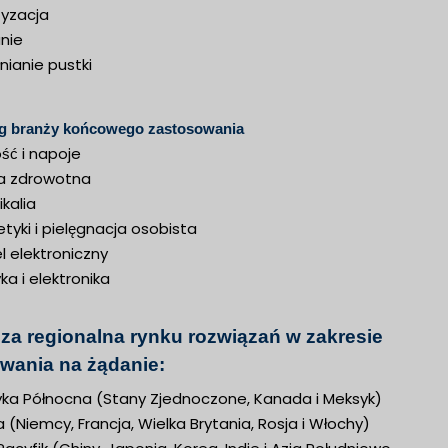
yzacja
nie
ianie pustki
g branży końcowego zastosowania
ść i napoje
a zdrowotna
kalia
yki i pielęgnacja osobista
l elektroniczny
yka i elektronika
iza regionalna rynku rozwiązań w zakresie
wania na żądanie:
ka Północna (Stany Zjednoczone, Kanada i Meksyk)
 (Niemcy, Francja, Wielka Brytania, Rosja i Włochy)