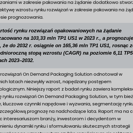
ązaniami w zakresie pakowania na żądanie dodatkowo stwor
ektywę wzrostu rynku rozwiązań w zakresie pakowania na żą
esie prognozowania.
rtość rynku rozwiązań opakowaniowych na żądanie
zacowano na 103,33 mln TP1 US1 w 2023 r., a prognozuj
, że do 2032 r. osiągnie on 165,36 mln TP1 US1, rosnąc z
ednioroczną stopą wzrostu (CAGR) na poziomie 6,11 TP5
tach 2023–2032.
 rozwiązań On Demand Packaging Solution odnotował w
nich latach niezwykły wzrost, napędzany postępem
ologicznym. Niniejszy raport z badań rynku zawiera komplek
zę rynku rozwiązań On Demand Packaging Solution, w tym bie
y, kluczowe czynniki napędowe i wyzwania, segmentację rynk
szczegółową prognozę na nadchodzące lata. Raport ma na c
 interesariuszom branży, inwestorom i decydentom w
ieniu dynamiki rynku i sformułowaniu skutecznych strategii