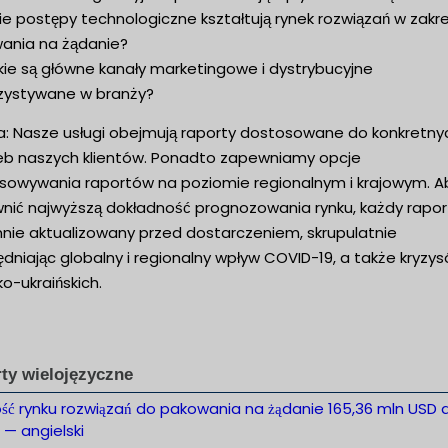
ie postępy technologiczne kształtują rynek rozwiązań w zakr
ania na żądanie?
kie są główne kanały marketingowe i dystrybucyjne
zystywane w branży?
: Nasze usługi obejmują raporty dostosowane do konkretny
eb naszych klientów. Ponadto zapewniamy opcje
sowywania raportów na poziomie regionalnym i krajowym. A
nić najwyższą dokładność prognozowania rynku, każdy raport
nnie aktualizowany przed dostarczeniem, skrupulatnie
dniając globalny i regionalny wpływ COVID-19, a także kryzy
ko-ukraińskich.
ty wielojęzyczne
ość rynku rozwiązań do pakowania na żądanie 165,36 mln USD 
. — angielski