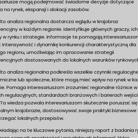
esariusze mogą podejmować świadome decyzje dotyczące
a na rynek, ekspansji i alokacji zasobów.
to analiza regionalna dostarcza wglądu w krajobraz
encyjny w każdym regionie. Identyfikuje głównych graczy, ich
y w rynku i strategie. Informacje te pomagają interesariusz
 intensywność i dynamikę konkurencji charakterystyczną dla
go regionu, umożliwiając im opracowanie strategii
rencyjnych dostosowanych do lokalnych warunków rynkowyc
o analiza regionalna podkreśla wszelkie czynniki regulacyjne
miczne lub społeczne, które mogą mieć wpływ na rynek w k
nie. Pomaga interesariuszom zrozumieć regionalne różnice w
h regulacyjnych, standardach branżowych i barierach wejśc
. Ta wiedza pozwala interesariuszom skutecznie poruszać się
nalnym krajobrazie, dostosowywać swoje praktyki biznesowe 
trzegać lokalnych przepisów.
adając na te kluczowe pytania, niniejszy raport z badania r
cza cennych spostrzeżeń i przydatnych informacji, które