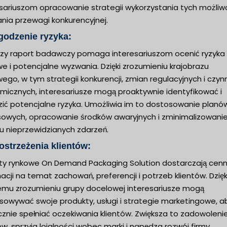
sariuszom opracowanie strategii wykorzystania tych możliwo
nia przewagi konkurencyjnej.
godzenie ryzyka:
jszy raport badawczy pomaga interesariuszom ocenić ryzyka
e i potencjalne wyzwania. Dzięki zrozumieniu krajobrazu
ego, w tym strategii konkurencji, zmian regulacyjnych i czyn
micznych, interesariusze mogą proaktywnie identyfikować i
zić potencjalne ryzyka. Umożliwia im to dostosowanie planó
sowych, opracowanie środków awaryjnych i zminimalizowani
u nieprzewidzianych zdarzeń.
ostrzeżenia klientów:
ty rynkowe On Demand Packaging Solution dostarczają cen
acji na temat zachowań, preferencji i potrzeb klientów. Dzięk
emu zrozumieniu grupy docelowej interesariusze mogą
sowywać swoje produkty, usługi i strategie marketingowe, a
znie spełniać oczekiwania klientów. Zwiększa to zadowoleni
ów, sprzyja lojalności wobec marki i napędza rozwój firmy.