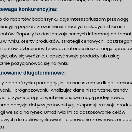
rzewaga konkurencyjna:
p do raportów badań rynku daje interesariuszom przewagę
rencyjną poprzez zrozumienie mocnych i słabych stron ich
rentów. Raporty te dostarczają cennych informacji na temat
u w rynku, oferty produktów, strategii cenowych i postrzegan
 klientów. Uzbrojeni w tę wiedzę interesariusze mogą opraco
gie, aby się wyróżnić, ulepszyć swoje produkty lub usługi i
znie pozycjonować się na rynku.
lanowanie długoterminowe:
ty z badań rynku pomagają interesariuszom w długotermin
aniu i prognozowaniu. Analizując dane historyczne, trendy
we i przyszłe prognozy, interesariusze mogą podejmować
me decyzje dotyczące inwestycji, ekspansji, rozwoju produk
gii wejścia na rynek. Umożliwia im to dostosowanie celów
sowych do realiów rynkowych i planowanie zrównoważonego
tu.