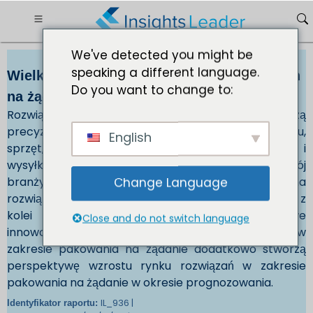
We've detected you might be
speaking a different language.
Wielkość rynku rozwiązań opakowaniowych
Do you want to change to:
na żądanie 165,36 mln USD do 2032 r.
Rozwiązania w zakresie pakowania na żądanie łączą
precyzyjną technologię właściwego doboru rozmiaru,
English
sprzęt, akcesoria i usługi wymagane do pakowania i
wysyłki towarów bezpośrednio z linii pakującej. Rozwój
branży spożywczej i napojów przyspiesza popyt na
Change Language
rozwiązania w zakresie pakowania na żądanie, co z
kolei przyspiesza wzrost rynku. Ponadto nowe
Close and do not switch language
innowacje technologiczne związane z rozwiązaniami w
zakresie pakowania na żądanie dodatkowo stworzą
perspektywę wzrostu rynku rozwiązań w zakresie
pakowania na żądanie w okresie prognozowania.
IL_936 |
Identyfikator raportu: