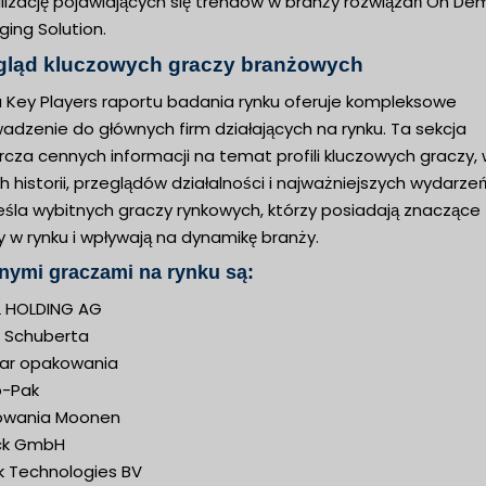
alizację pojawiających się trendów w branży rozwiązań On D
ing Solution.
gląd kluczowych graczy branżowych
a Key Players raportu badania rynku oferuje kompleksowe
adzenie do głównych firm działających na rynku. Ta sekcja
cza cennych informacji na temat profili kluczowych graczy,
h historii, przeglądów działalności i najważniejszych wydarzeń
eśla wybitnych graczy rynkowych, którzy posiadają znaczące
y w rynku i wpływają na dynamikę branży.
nymi graczami na rynku są:
 HOLDING AG
 Schuberta
ar opakowania
-Pak
owania Moonen
ck GmbH
k Technologies BV