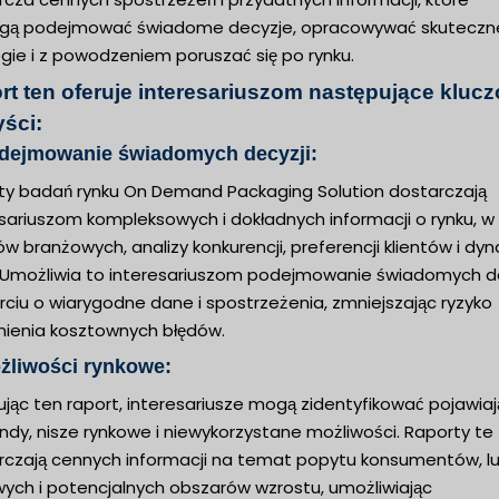
ą podejmować świadome decyzje, opracowywać skuteczn
gie i z powodzeniem poruszać się po rynku.
rt ten oferuje interesariuszom następujące kluc
yści:
odejmowanie świadomych decyzji:
ty badań rynku On Demand Packaging Solution dostarczają
esariuszom kompleksowych i dokładnych informacji o rynku, w
w branżowych, analizy konkurencji, preferencji klientów i dyn
. Umożliwia to interesariuszom podejmowanie świadomych de
ciu o wiarygodne dane i spostrzeżenia, zmniejszając ryzyko
nienia kosztownych błędów.
żliwości rynkowe:
ując ten raport, interesariusze mogą zidentyfikować pojawia
endy, nisze rynkowe i niewykorzystane możliwości. Raporty te
rczają cennych informacji na temat popytu konsumentów, l
wych i potencjalnych obszarów wzrostu, umożliwiając