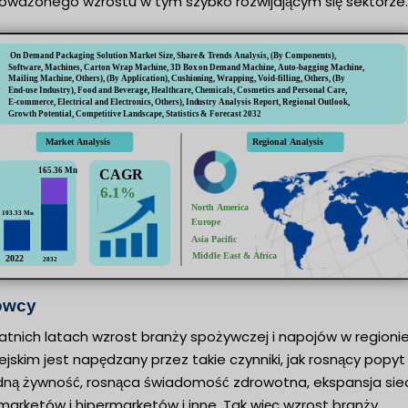
oważonego wzrostu w tym szybko rozwijającym się sektorze.
owcy
atnich latach wzrost branży spożywczej i napojów w regioni
jskim jest napędzany przez takie czynniki, jak rosnący popyt
ną żywność, rosnąca świadomość zdrowotna, ekspansja siec
marketów i hipermarketów i inne. Tak więc wzrost branży