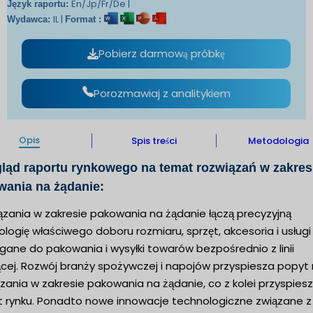
En/Jp/Fr/De |
Język raportu:
IL |
Wydawca:
Format :
Pobierz darmową próbkę
Porozmawiaj z analitykiem
Opis
Spis treści
Metodologia
ląd raportu rynkowego na temat rozwiązań w zakres
wania na żądanie:
ązania w zakresie pakowania na żądanie łączą precyzyjną
logię właściwego doboru rozmiaru, sprzęt, akcesoria i usługi
ane do pakowania i wysyłki towarów bezpośrednio z linii
ącej. Rozwój branży spożywczej i napojów przyspiesza popyt
zania w zakresie pakowania na żądanie, co z kolei przyspies
t rynku. Ponadto nowe innowacje technologiczne związane z