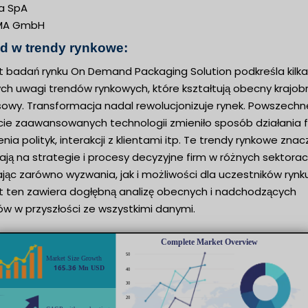
a SpA
MA GmbH
d w trendy rynkowe:
t badań rynku On Demand Packaging Solution podkreśla kilka
ch uwagi trendów rynkowych, które kształtują obecny krajob
sowy. Transformacja nadal rewolucjonizuje rynek. Powszechn
cie zaawansowanych technologii zmieniło sposób działania f
nia polityk, interakcji z klientami itp. Te trendy rynkowe zna
ją na strategie i procesy decyzyjne firm w różnych sektorac
jąc zarówno wyzwania, jak i możliwości dla uczestników rynku
t ten zawiera dogłębną analizę obecnych i nadchodzących
ów w przyszłości ze wszystkimi danymi.