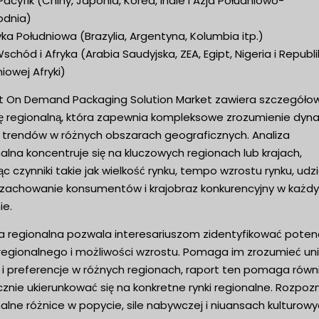
 Pacyfik (Chiny, Japonia, Korea, Indie i Azja Południowo-
dnia)
a Południowa (Brazylia, Argentyna, Kolumbia itp.)
 Wschód i Afryka (Arabia Saudyjska, ZEA, Egipt, Nigeria i Republ
iowej Afryki)
t On Demand Packaging Solution Market zawiera szczegóło
zę regionalną, która zapewnia kompleksowe zrozumienie dyna
 i trendów w różnych obszarach geograficznych. Analiza
alna koncentruje się na kluczowych regionach lub krajach,
c czynniki takie jak wielkość rynku, tempo wzrostu rynku, udzi
, zachowanie konsumentów i krajobraz konkurencyjny w każd
ie.
za regionalna pozwala interesariuszom zidentyfikować potenc
 regionalnego i możliwości wzrostu. Pomaga im zrozumieć un
 i preferencje w różnych regionach, raport ten pomaga równ
znie ukierunkować się na konkretne rynki regionalne. Rozpoz
alne różnice w popycie, sile nabywczej i niuansach kulturowy