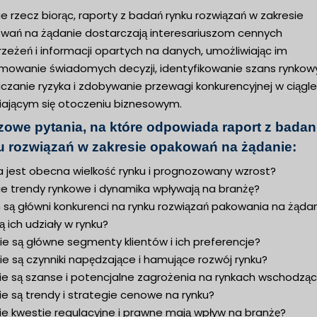
e rzecz biorąc, raporty z badań rynku rozwiązań w zakresie
wań na żądanie dostarczają interesariuszom cennych
zeżeń i informacji opartych na danych, umożliwiając im
mowanie świadomych decyzji, identyfikowanie szans rynkow
czanie ryzyka i zdobywanie przewagi konkurencyjnej w ciągle
iającym się otoczeniu biznesowym.
zowe pytania, na które odpowiada raport z badan
u rozwiązań w zakresie opakowań na żądanie:
a jest obecna wielkość rynku i prognozowany wzrost?
ie trendy rynkowe i dynamika wpływają na branżę?
 są główni konkurenci na rynku rozwiązań pakowania na żądan
są ich udziały w rynku?
ie są główne segmenty klientów i ich preferencje?
ie są czynniki napędzające i hamujące rozwój rynku?
kie są szanse i potencjalne zagrożenia na rynkach wschodzą
ie są trendy i strategie cenowe na rynku?
ie kwestie regulacyjne i prawne mają wpływ na branżę?