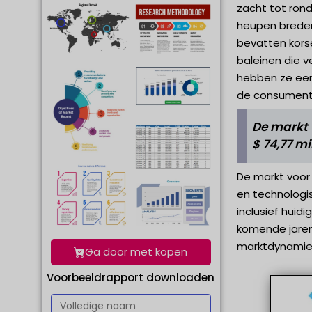
zacht tot rond
heupen breder 
bevatten kors
baleinen die v
hebben ze een
de consument
De markt 
$ 74,77 m
De markt voor
en technologi
inclusief huid
komende jaren
marktdynamiek
Ga door met kopen
Voorbeeldrapport downloaden