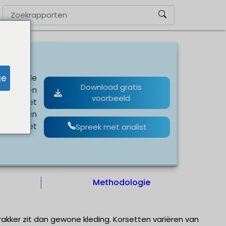
ge
leren de
Download gratis
ucten en
voorbeeld
j aan het
mogen van
j aan het
Spreek met analist
Methodologie
akker zit dan gewone kleding. Korsetten variëren van