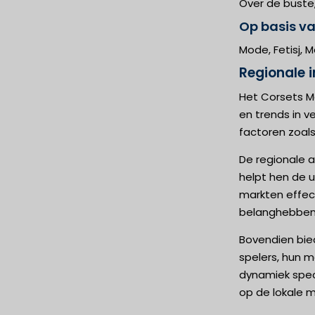
Over de buste,
Op basis v
Mode, Fetisj, M
Regionale i
Het Corsets Ma
en trends in v
factoren zoal
De regionale a
helpt hen de u
markten effect
belanghebbend
Bovendien bied
spelers, hun 
dynamiek speci
op de lokale 