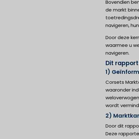
Bovendien bena
de markt binne
toetredingsdr
navigeren, hun
Door deze ker
waarmee u wel
navigeren.
Dit rappor
1) Geïnform
Corsets Markt
waaronder ind
weloverwogen 
wordt vermind
2) Marktka
Door dit rapp
Deze rapporte