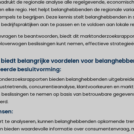
drukt de regionale analyse alle regelgevende, economische 
n elke regio. Het helpt belanghebbenden de regionale varia
empels te begrijpen. Deze kennis stelt belanghebbenden in 
 bedrijfspraktijken aan te passen en te voldoen aan lokale r
nvragen te beantwoorden, biedt dit marktonderzoeksrapport 
overwogen beslissingen kunt nemen, effectieve strategieën
t biedt belangrijke voordelen voor belanghebb
eerde besluitvorming:
onderzoeksrapporten bieden belanghebbenden uitgebreide 
ustrietrends, concurrentieanalyse, klantvoorkeuren en mark
beslissingen te nemen op basis van betrouwbare gegevens e
erd.
nsen:
ort te analyseren, kunnen belanghebbenden opkomende tren
n bieden waardevolle informatie over consumentenvraag, m