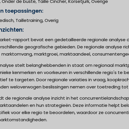
 Onder de buste, Taille Cincher, Korsetjurk, Overige
an toepassingen:
edisch, Tailletraining, Overig
nzichten:
rket-rapport bevat een gedetailleerde regionale analyse di
erschillende geografische gebieden. De regionale analyse ric
s marktomvang, marktgroei, marktaandeel, consumentengedr
nalyse stelt belanghebbenden in staat om regionaal marktpo
nieke kenmerken en voorkeuren in verschillende regio's te be
ief te targeten. Door regionale variaties in vraag, koopkra
en weloverwogen beslissingen nemen over toetreding tot de
t de regionale analyse inzicht in het concurrentielandschap b
marktaandelen en hun strategieën. Deze informatie helpt be
fiek voor elke regio te beoordelen, waardoor ze concurrent
marktomstandigheden.