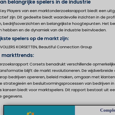
an belangrijke spelers in de industrie
ey Players van een marktonderzoeksrapport biedt een uitgeb
ief zijn. Dit gedeelte biedt waardevolle inzichten in de profi
 bedrijfsoverzichten en belangrijkste hoogtepunten. Het be
 hebben en de dynamiek van de industrie beïnvloeden.
kste spelers op de markt zijn:
, VOLLERS KORSETTEN, Beautiful Connection Group
n markttrends:
rzoeksrapport Corsets benadrukt verschillende opmerkelijke
ansformatie blijft de markt revolutioneren. De wijdverbrei
rop bedrijven opereren, beleid maken, omgaan met klanten
 strategieën en besluitvormingsprocessen van bedrijven in v
ls kansen biedt voor marktspelers. Dit rapport bestaat uit
le gegevens.