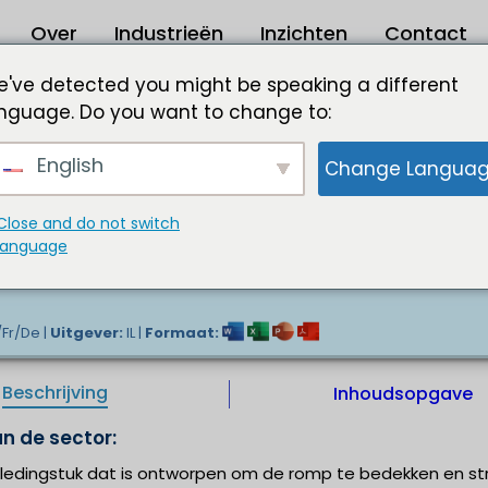
Over
Industrieën
Inzichten
Contact
 2024 tot 2031
've detected you might be speaking a different
nguage. Do you want to change to:
4,77 Mn in 2030
English
Change Langua
eerde producten en veranderende levensstijl stimu
De toenemende vraag naar gezondheidszorgprod
et technologische vooruitgang, dragen aanzienlijk bi
Close and do not switch
eldwijde korsettenmarkt. Bovendien draagt het ver
language
n de lichaamshouding te verbeteren ook aanzienlijk bi
Fr/De |
Uitgever:
IL |
Formaat:
Beschrijving
Inhoudsopgave
n de sector:
kledingstuk dat is ontworpen om de romp te bedekken en str