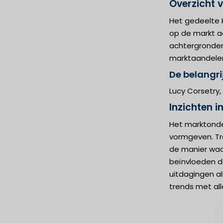
Overzicht v
Het gedeelte K
op de markt act
achtergronden,
marktaandelen
De belangrij
Lucy Corsetry
Inzichten i
Het marktonde
vormgeven. Tr
de manier waa
beïnvloeden de
uitdagingen a
trends met al