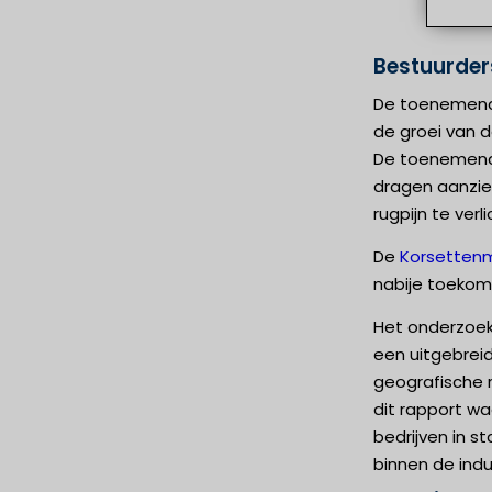
Bestuurder
De toenemende
de groei van d
De toenemende
dragen aanzien
rugpijn te ver
De
Korsetten
nabije toekom
Het onderzoek
een uitgebreid
geografische r
dit rapport wa
bedrijven in s
binnen de indu