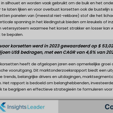
 in silhouet en worden vaak gebruikt om de buik en het onderl
te laten lijken en voor overbust korsetten ook de bustelijn 
etten panelen van (meestal niet-rekbare) stof die het lic
erticale spanning in het kledingstuk bieden om kreukels of 
 vetersysteem waarmee het korset strakker en losser kan
 te bepalen.
voor korsetten werd in 2023 gewaardeerd op $ 53,02 
iljoen US$ bedragen, met een CAGR van 4,6% van 2024
 korsetten heeft de afgelopen jaren een opmerkelijke groe
sche vooruitgang. Dit marktonderzoeksrapport biedt een uit
ige trends, belangrijke drivers en uitdagingen, marktsegmen
. Het rapport is bedoeld om belanghebbenden, investeerders
 te begrijpen en effectieve strategieën te formuleren voor