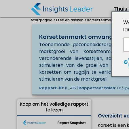
Thuis
Startpagina >
Eten en drinken >
Korsettenmarkt omvang
We
la
Korsettenmarkt omvang USD 7
Toenemende gezondheidszorg gerelat
marktgroei van korsettenmarkt 
veranderende levensstijlen, samen m
stimuleren van de groei van de wer
korsetten om rugpijn te verlichten e
stimuleren van de marktgroei.
Rapport-ID:
IL_415 |
Rapporteer talen:
En/Jp/
Koop om het volledige rapport
te lezen
Overzicht va
Korset is een 