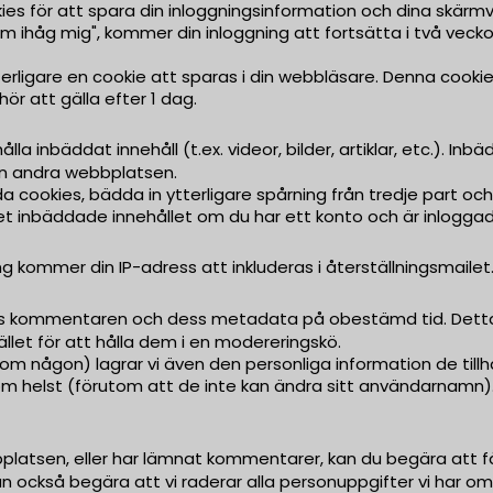
ies för att spara din inloggningsinformation och dina skärmv
Kom ihåg mig", kommer din inloggning att fortsätta i två vec
terligare en cookie att sparas i din webbläsare. Denna cookie
hör att gälla efter 1 dag.
la inbäddat innehåll (t.ex. videor, bilder, artiklar, etc.). I
n andra webbplatsen.
 cookies, bädda in ytterligare spårning från tredje part oc
d det inbäddade innehållet om du har ett konto och är inlogg
 kommer din IP-adress att inkluderas i återställningsmailet
kommentaren och dess metadata på obestämd tid. Detta f
let för att hålla dem i en modereringskö.
m någon) lagrar vi även den personliga information de tillhan
 som helst (förutom att de inte kan ändra sitt användarnam
latsen, eller har lämnat kommentarer, kan du begära att få
u kan också begära att vi raderar alla personuppgifter vi har o