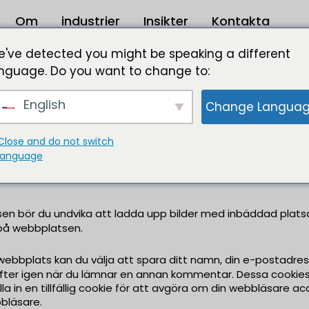
Om
industrier
Insikter
Kontakta
've detected you might be speaking a different
nguage. Do you want to change to:
eader.com.
English
Change Langua
webbplatsen samlar vi in data som visas i kommentarsform
l att upptäcka skräppost.
Close and do not switch
 (även kallad en hash) kan tillhandahållas Gravatar-tjänst
language
c.com/privacy/. Efter godkännande av din kommentar är din p
tsen bör du undvika att ladda upp bilder med inbäddad plat
 på webbplatsen.
plats kan du välja att spara ditt namn, din e-postadress oc
gifter igen när du lämnar en annan kommentar. Dessa cookies 
a in en tillfällig cookie för att avgöra om din webbläsare ac
bläsare.