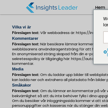
Hem
We
la
Vilka vi är
Vår webbadress är: https://insightsl
Föreslagen text:
Kommentarer
När besökare lämnar kommentarer på 
Föreslagen text:
webbläsarens användaragentsträng för att hjälpa til
En anonymiserad sträng skapad från din e-postadress
sekretesspolicy är tillgänglig här: https://automatti
kommentar.
Media
Om du laddar upp bilder till webbpla
Föreslagen text:
kan ladda ner och extrahera all platsdata från bilder
Småkakor
Om du lämnar en kommentar på vår webb
Föreslagen text:
bekvämlighet så att du inte behöver fylla i dina upp
Om du besöker vår inloggningssida kommer vi att ställ
personuppgifter och kasseras när du stänger din web