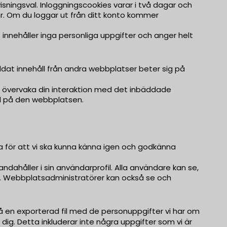
isningsval. Inloggningscookies varar i två dagar och
kor. Om du loggar ut från ditt konto kommer
 innehåller inga personliga uppgifter och anger helt
nbäddat innehåll från andra webbplatser beter sig på
h övervaka din interaktion med det inbäddade
ad på den webbplatsen.
.
ör att vi ska kunna känna igen och godkänna
dahåller i sin användarprofil. Alla användare kan se,
n). Webbplatsadministratörer kan också se och
 en exporterad fil med de personuppgifter vi har om
m dig. Detta inkluderar inte några uppgifter som vi är