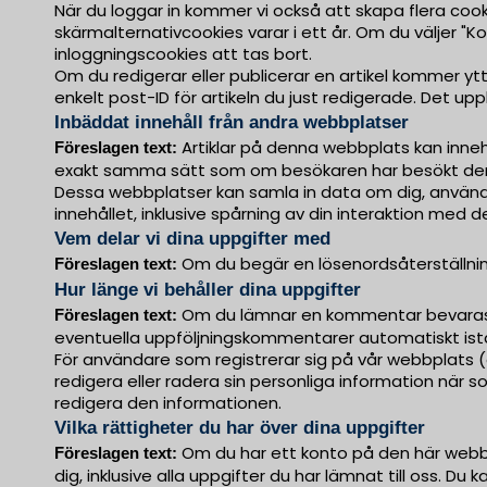
När du loggar in kommer vi också att skapa flera cook
skärmalternativcookies varar i ett år. Om du väljer "
inloggningscookies att tas bort.
Om du redigerar eller publicerar en artikel kommer yt
enkelt post-ID för artikeln du just redigerade. Det upp
Inbäddat innehåll från andra webbplatser
Artiklar på denna webbplats kan innehål
Föreslagen text:
exakt samma sätt som om besökaren har besökt de
Dessa webbplatser kan samla in data om dig, använda
innehållet, inklusive spårning av din interaktion me
Vem delar vi dina uppgifter med
Om du begär en lösenordsåterställning
Föreslagen text:
Hur länge vi behåller dina uppgifter
Om du lämnar en kommentar bevaras 
Föreslagen text:
eventuella uppföljningskommentarer automatiskt istäl
För användare som registrerar sig på vår webbplats (o
redigera eller radera sin personliga information när
redigera den informationen.
Vilka rättigheter du har över dina uppgifter
Om du har ett konto på den här webbp
Föreslagen text:
dig, inklusive alla uppgifter du har lämnat till oss. D