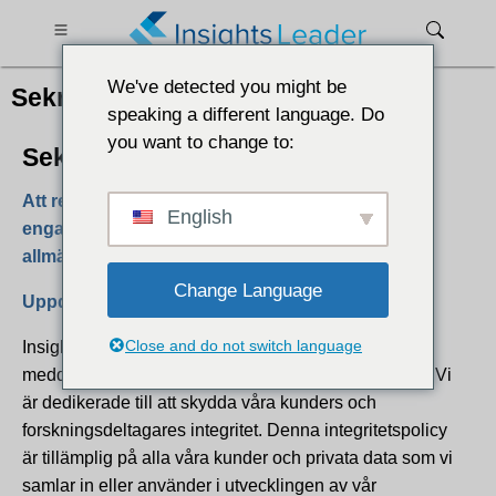
We've detected you might be
Sekretesspolicy
speaking a different language. Do
you want to change to:
Sekretesspolicy
Att respektera integriteten är en viktig del av vårt
English
engagemang gentemot respondenterna och
allmänheten.
Change Language
Uppdaterad den 30 november 2019
Close and do not switch language
Insights Leader (kallad "
oss"
, "
vi"
och "
vår"
i detta
meddelande) är en del av Market Research Industry. Vi
är dedikerade till att skydda våra kunders och
forskningsdeltagares integritet. Denna integritetspolicy
är tillämplig på alla våra kunder och privata data som vi
samlar in eller använder i utvecklingen av vår