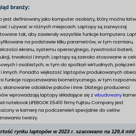
ląd branży:
p jest definiowany jako komputer osobisty, który można łat
osić i używać w różnych miejscach. Laptopy są zazwyczaj
ktowane tak, aby zawierały wszystkie funkcje komputera. La
asyfikowane na podstawie kilku parametrów, w tym rozmiaru,
elczości ekranu, systemu operacyjnego, żywotności baterii,
ukcji, trwałości i innych. Laptopy są szeroko stosowane w ce
sowych i osobistych, w tym do spotkań wirtualnych, połączeń
 i innych. Ponadto większość laptopów produkowanych obec
ra funkcje rozpoznawania biometrycznego, w tym rozpozna
y, skanowanie odcisków palców i inne. Dlatego producenci
pów wprowadzają laptopy składające się z
wbudowany
kamer
ład notebook LIFEBOOK E5410 firmy Fujitsu Company jest
ażony w kamerę na podczerwień specjalnie do celów
znawania twarzy.
rtość rynku laptopów w 2023 r. szacowano na 129,4 mld