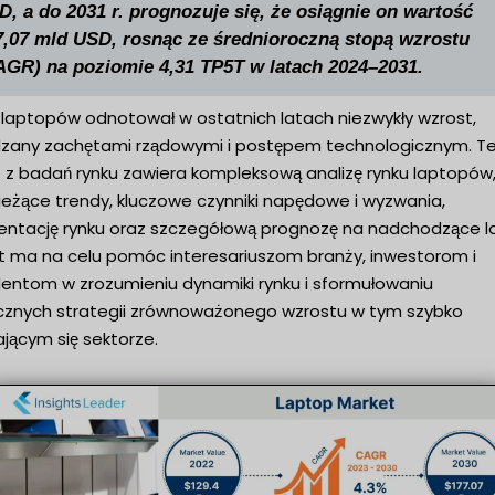
D, a do 2031 r. prognozuje się, że osiągnie on wartość
7,07 mld USD, rosnąc ze średnioroczną stopą wzrostu
AGR) na poziomie 4,31 TP5T w latach 2024–2031.
 laptopów odnotował w ostatnich latach niezwykły wzrost,
zany zachętami rządowymi i postępem technologicznym. T
t z badań rynku zawiera kompleksową analizę rynku laptopów
ieżące trendy, kluczowe czynniki napędowe i wyzwania,
ntację rynku oraz szczegółową prognozę na nadchodzące la
t ma na celu pomóc interesariuszom branży, inwestorom i
entom w zrozumieniu dynamiki rynku i sformułowaniu
cznych strategii zrównoważonego wzrostu w tym szybko
ającym się sektorze.