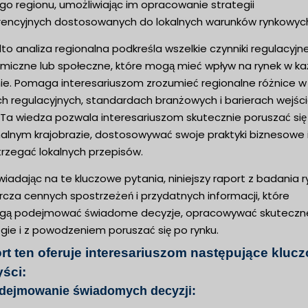
go regionu, umożliwiając im opracowanie strategii
rencyjnych dostosowanych do lokalnych warunków rynkowyc
o analiza regionalna podkreśla wszelkie czynniki regulacyjne
miczne lub społeczne, które mogą mieć wpływ na rynek w k
nie. Pomaga interesariuszom zrozumieć regionalne różnice w
h regulacyjnych, standardach branżowych i barierach wejśc
. Ta wiedza pozwala interesariuszom skutecznie poruszać się
nalnym krajobrazie, dostosowywać swoje praktyki biznesowe 
trzegać lokalnych przepisów.
adając na te kluczowe pytania, niniejszy raport z badania r
cza cennych spostrzeżeń i przydatnych informacji, które
ą podejmować świadome decyzje, opracowywać skuteczn
gie i z powodzeniem poruszać się po rynku.
rt ten oferuje interesariuszom następujące kluc
yści:
odejmowanie świadomych decyzji: