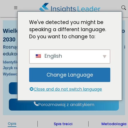
We've detected you might be
speaking a different language.
Wielkość rynku laptopów 177,07 mld USD do
Do you want to change to:
2030 r.
Rosnący popyt na laptopy do celów biznesowych i
edukacyjnych napędza wzrost rynku
English
IL_403 |
Identyfikator raportu:
En/Jp/Fr/De |
Język raportu:
Change Language
IL |
Wydawca:
Format :
Pobierz darmową próbkę
Close and do not switch language
Porozmawiaj z analitykiem
Opis
Spis treści
Metodologia