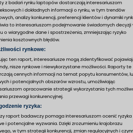
ty z badań rynku laptopów dostarczają interesariuszom
eksowych i dokładnych informacji o rynku, w tym trendów
wych, analizy konkurencji, preferencji klientów i dynamiki rynk
iwia to interesariuszom podejmowanie świadomych decyzji
u o wiarygodne dane i spostrzeżenia, zmniejszając ryzyko
nienia kosztownych błędów.
żliwości rynkowe:
ując ten raport, interesariusze mogą zidentyfikować pojawia
endy, nisze rynkowe i niewykorzystane możliwości. Raporty te
rczają cennych informacji na temat popytu konsumentów, l
wych i potencjalnych obszarów wzrostu, umożliwiając
sariuszom opracowanie strategii wykorzystania tych możliwo
nia przewagi konkurencyjnej.
godzenie ryzyka:
jszy raport badawczy pomaga interesariuszom ocenić ryzyka
e i potencjalne wyzwania. Dzięki zrozumieniu krajobrazu
ego, w tym strategii konkurencji, zmian regulacyjnych i czyn