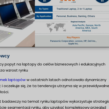
owcy
cy popyt na laptopy do celów biznesowych i edukacyjnych
za wzrost rynku
ynek laptopów
w ostatnich latach odnotowała dynamiczny
 i oczekuje się, że ta tendencja utrzyma się w przewidywalne
łości.
t badawczy na temat rynku laptopów wykorzystuje strategi
ście segmentacji rynku, aby uzyskać kompleksowy przegląd