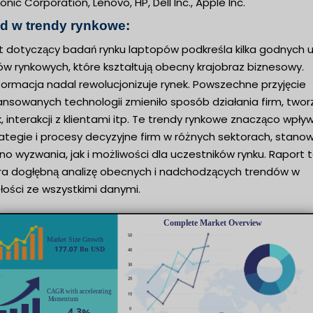
nic Corporation, Lenovo, HP, Dell Inc., Apple Inc.
d w trendy rynkowe:
t dotyczący badań rynku laptopów podkreśla kilka godnych 
w rynkowych, które kształtują obecny krajobraz biznesowy.
formacja nadal rewolucjonizuje rynek. Powszechne przyjęcie
nsowanych technologii zmieniło sposób działania firm, twor
k, interakcji z klientami itp. Te trendy rynkowe znacząco wpły
ategie i procesy decyzyjne firm w różnych sektorach, stanow
o wyzwania, jak i możliwości dla uczestników rynku. Raport 
ra dogłębną analizę obecnych i nadchodzących trendów w
łości ze wszystkimi danymi.