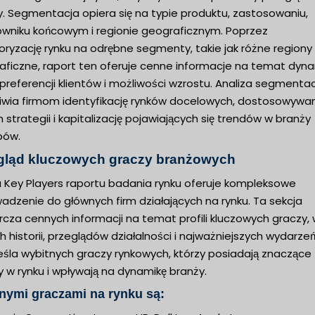
y. Segmentacja opiera się na typie produktu, zastosowaniu,
owniku końcowym i regionie geograficznym. Poprzez
ryzację rynku na odrębne segmenty, takie jak różne regiony
aficzne, raport ten oferuje cenne informacje na temat dyna
 preferencji klientów i możliwości wzrostu. Analiza segmentac
iwia firmom identyfikację rynków docelowych, dostosowywa
 strategii i kapitalizację pojawiających się trendów w branży
pów.
gląd kluczowych graczy branżowych
a Key Players raportu badania rynku oferuje kompleksowe
adzenie do głównych firm działających na rynku. Ta sekcja
cza cennych informacji na temat profili kluczowych graczy,
h historii, przeglądów działalności i najważniejszych wydarzeń
eśla wybitnych graczy rynkowych, którzy posiadają znaczące
y w rynku i wpływają na dynamikę branży.
nymi graczami na rynku są: