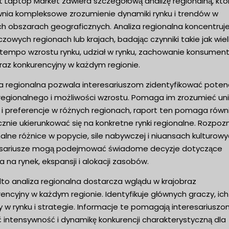
t Laptop Market zawiera szczegółową analizę regionalną, któ
nia kompleksowe zrozumienie dynamiki rynku i trendów w
h obszarach geograficznych. Analiza regionalna koncentruje
czowych regionach lub krajach, badając czynniki takie jak wie
, tempo wzrostu rynku, udział w rynku, zachowanie konsument
raz konkurencyjny w każdym regionie.
za regionalna pozwala interesariuszom zidentyfikować potenc
 regionalnego i możliwości wzrostu. Pomaga im zrozumieć un
 i preferencje w różnych regionach, raport ten pomaga równ
znie ukierunkować się na konkretne rynki regionalne. Rozpoz
alne różnice w popycie, sile nabywczej i niuansach kulturowy
esariusze mogą podejmować świadome decyzje dotyczące
a na rynek, ekspansji i alokacji zasobów.
to analiza regionalna dostarcza wglądu w krajobraz
encyjny w każdym regionie. Identyfikuje głównych graczy, ich
y w rynku i strategie. Informacje te pomagają interesariusz
 intensywność i dynamikę konkurencji charakterystyczną dla