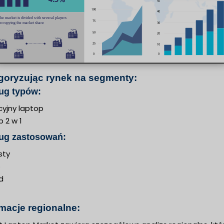
goryzując rynek na segmenty:
ug typów:
cyjny laptop
 2 w 1
ug zastosowań:
sty
s
d
rmacje regionalne: