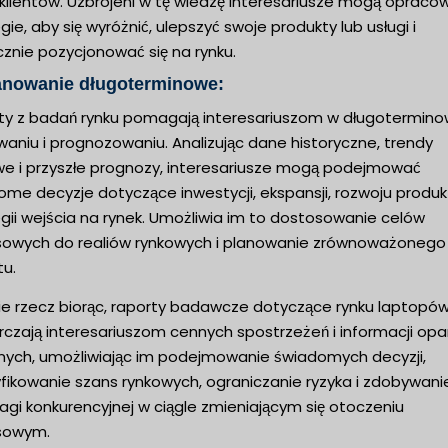
 klientów. Uzbrojeni w tę wiedzę interesariusze mogą opraco
gie, aby się wyróżnić, ulepszyć swoje produkty lub usługi i
znie pozycjonować się na rynku.
lanowanie długoterminowe:
ty z badań rynku pomagają interesariuszom w długotermin
aniu i prognozowaniu. Analizując dane historyczne, trendy
we i przyszłe prognozy, interesariusze mogą podejmować
me decyzje dotyczące inwestycji, ekspansji, rozwoju produk
gii wejścia na rynek. Umożliwia im to dostosowanie celów
sowych do realiów rynkowych i planowanie zrównoważonego
tu.
ie rzecz biorąc, raporty badawcze dotyczące rynku laptopó
rczają interesariuszom cennych spostrzeżeń i informacji opa
nych, umożliwiając im podejmowanie świadomych decyzji,
yfikowanie szans rynkowych, ograniczanie ryzyka i zdobywani
gi konkurencyjnej w ciągle zmieniającym się otoczeniu
sowym.