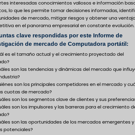
artes interesadas conocimientos valiosos e información ba
os, lo que les permite tomar decisiones informadas, identif
unidades de mercado, mitigar riesgos y obtener una ventaj
titiva en el panorama empresarial en constante evolución.
untas clave respondidas por este Informe de
stigación de mercado de Computadora portátil:
ál es el tamaño actual y el crecimiento proyectado del
ado?
uáles son las tendencias y dinámicas del mercado que influ
industria?
uiénes son los principales competidores en el mercado y cu
us cuotas de mercado?
uáles son los segmentos clave de clientes y sus preferencia
áles son los impulsores y las barreras para el crecimiento d
ado?
uáles son las oportunidades de los mercados emergentes y 
os potenciales?