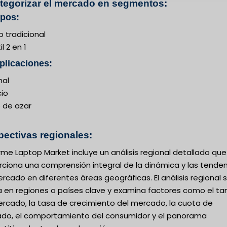
ategorizar el mercado en segmentos:
ipos:
 tradicional
l 2 en 1
plicaciones:
nal
io
 de azar
pectivas regionales:
orme Laptop Market incluye un análisis regional detallado que
rciona una comprensión integral de la dinámica y las tende
rcado en diferentes áreas geográficas. El análisis regional 
a en regiones o países clave y examina factores como el t
ercado, la tasa de crecimiento del mercado, la cuota de
do, el comportamiento del consumidor y el panorama