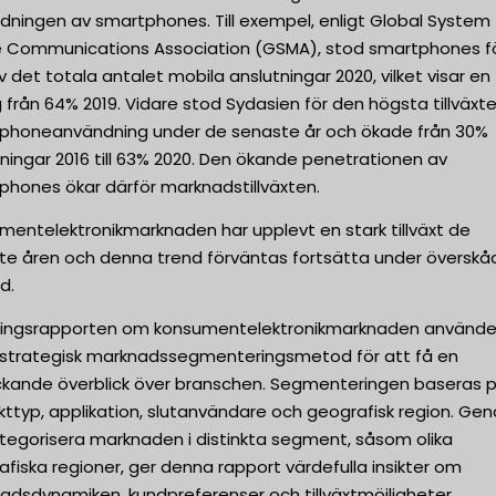
dningen av smartphones. Till exempel, enligt Global System 
e Communications Association (GSMA), stod smartphones f
 det totala antalet mobila anslutningar 2020, vilket visar en
 från 64% 2019. Vidare stod Sydasien för den högsta tillväxt
phoneanvändning under de senaste år och ökade från 30%
ningar 2016 till 63% 2020. Den ökande penetrationen av
phones ökar därför marknadstillväxten.
mentelektronikmarknaden har upplevt en stark tillväxt de
te åren och denna trend förväntas fortsätta under överskåd
d.
ningsrapporten om konsumentelektronikmarknaden använder
 strategisk marknadssegmenteringsmetod för att få en
ckande överblick över branschen. Segmenteringen baseras 
kttyp, applikation, slutanvändare och geografisk region. Ge
ategorisera marknaden i distinkta segment, såsom olika
fiska regioner, ger denna rapport värdefulla insikter om
adsdynamiken, kundpreferenser och tillväxtmöjligheter.