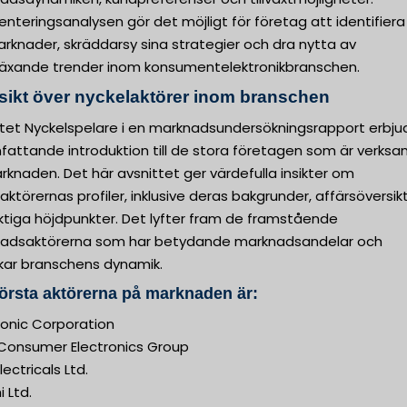
teringsanalysen gör det möjligt för företag att identifiera
rknader, skräddarsy sina strategier och dra nytta av
äxande trender inom konsumentelektronikbranschen.
sikt över nyckelaktörer inom branschen
ttet Nyckelspelare i en marknadsundersökningsrapport erbju
fattande introduktion till de stora företagen som är verk
knaden. Det här avsnittet ger värdefulla insikter om
aktörernas profiler, inklusive deras bakgrunder, affärsöversik
ktiga höjdpunkter. Det lyfter fram de framstående
adsaktörerna som har betydande marknadsandelar och
kar branschens dynamik.
örsta aktörerna på marknaden är:
onic Corporation
 Consumer Electronics Group
lectricals Ltd.
i Ltd.