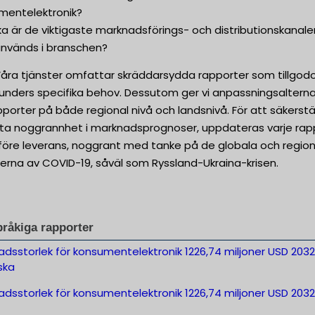
mentelektronik?
lka är de viktigaste marknadsförings- och distributionskanale
nvänds i branschen?
Våra tjänster omfattar skräddarsydda rapporter som tillgod
kunders specifika behov. Dessutom ger vi anpassningsalterna
pporter på både regional nivå och landsnivå. För att säkerstä
sta noggrannhet i marknadsprognoser, uppdateras varje rap
t före leverans, noggrant med tanke på de globala och regio
erna av COVID-19, såväl som Ryssland-Ukraina-krisen.
pråkiga rapporter
dsstorlek för konsumentelektronik 1226,74 miljoner USD 2032
ska
dsstorlek för konsumentelektronik 1226,74 miljoner USD 2032