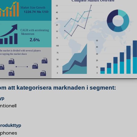
m att kategorisera marknaden i segment:
typ
ntionell
produkttyp
tphones