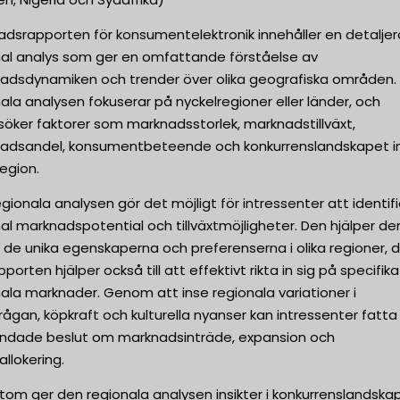
adsrapporten för konsumentelektronik innehåller en detalje
nal analys som ger en omfattande förståelse av
adsdynamiken och trender över olika geografiska områden.
ala analysen fokuserar på nyckelregioner eller länder, och
öker faktorer som marknadsstorlek, marknadstillväxt,
adsandel, konsumentbeteende och konkurrenslandskapet 
region.
gionala analysen gör det möjligt för intressenter att identif
al marknadspotential och tillväxtmöjligheter. Den hjälper d
 de unika egenskaperna och preferenserna i olika regioner, 
pporten hjälper också till att effektivt rikta in sig på specifika
ala marknader. Genom att inse regionala variationer i
rågan, köpkraft och kulturella nyanser kan intressenter fatta
undade beslut om marknadsinträde, expansion och
allokering.
tom ger den regionala analysen insikter i konkurrenslandska