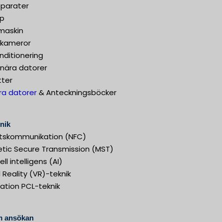
parater
åp
maskin
alkameror
nditionering
onära datorer
tter
ra datorer
& Anteckningsböcker
nik
ltskommunikation (NFC)
tic Secure Transmission (MST)
iell intelligens (AI)
l Reality (VR)-teknik
ation PCL-teknik
 ansökan