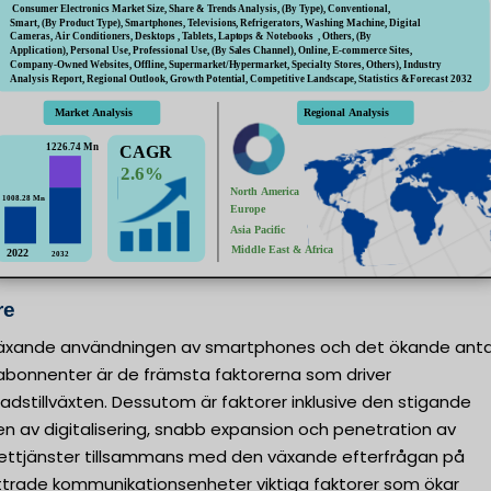
re
äxande användningen av smartphones och det ökande anta
abonnenter är de främsta faktorerna som driver
dstillväxten. Dessutom är faktorer inklusive den stigande
n av digitalisering, snabb expansion och penetration av
nettjänster tillsammans med den växande efterfrågan på
ttrade kommunikationsenheter viktiga faktorer som ökar