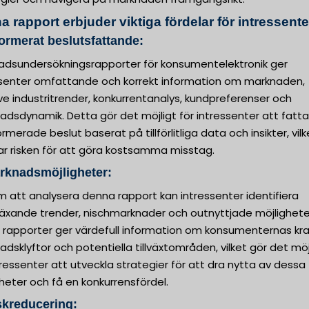
 rapport erbjuder viktiga fördelar för intressente
formerat beslutsfattande:
adsundersökningsrapporter för konsumentelektronik ger
ssenter omfattande och korrekt information om marknaden,
ive industritrender, konkurrentanalys, kundpreferenser och
dsdynamik. Detta gör det möjligt för intressenter att fatta
ormerade beslut baserat på tillförlitliga data och insikter, vilk
ar risken för att göra kostsamma misstag.
rknadsmöjligheter:
 att analysera denna rapport kan intressenter identifiera
äxande trender, nischmarknader och outnyttjade möjlighete
 rapporter ger värdefull information om konsumenternas kra
dsklyftor och potentiella tillväxtområden, vilket gör det möj
tressenter att utveckla strategier för att dra nytta av dessa
heter och få en konkurrensfördel.
skreducering: