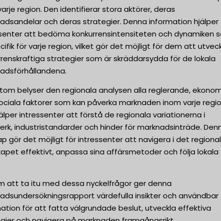
arje region. Den identifierar stora aktörer, deras
adsandelar och deras strategier. Denna information hjälper
ssenter att bedöma konkurrensintensiteten och dynamiken 
cifik för varje region, vilket gör det möjligt för dem att utvec
renskraftiga strategier som är skräddarsydda för de lokala
adsförhållandena.
tom belyser den regionala analysen alla reglerande, ekonom
sociala faktorer som kan påverka marknaden inom varje regio
älper intressenter att förstå de regionala variationerna i
erk, industristandarder och hinder för marknadsinträde. Den
p gör det möjligt för intressenter att navigera i det regiona
apet effektivt, anpassa sina affärsmetoder och följa lokala
 att ta itu med dessa nyckelfrågor ger denna
adsundersökningsrapport värdefulla insikter och användbar
ation för att fatta välgrundade beslut, utveckla effektiva
egier och navigera på marknaden framgångsrikt.