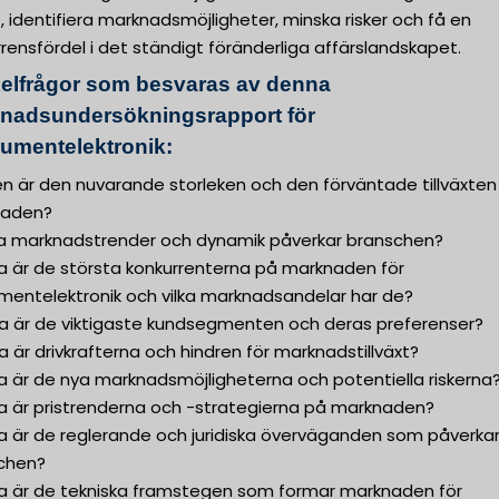
, identifiera marknadsmöjligheter, minska risker och få en
rensfördel i det ständigt föränderliga affärslandskapet.
elfrågor som besvaras av denna
nadsundersökningsrapport för
umentelektronik:
ken är den nuvarande storleken och den förväntade tillväxten
naden?
lka marknadstrender och dynamik påverkar branschen?
ka är de största konkurrenterna på marknaden för
mentelektronik och vilka marknadsandelar har de?
lka är de viktigaste kundsegmenten och deras preferenser?
ka är drivkrafterna och hindren för marknadstillväxt?
ka är de nya marknadsmöjligheterna och potentiella riskerna
ka är pristrenderna och -strategierna på marknaden?
ka är de reglerande och juridiska överväganden som påverka
chen?
lka är de tekniska framstegen som formar marknaden för