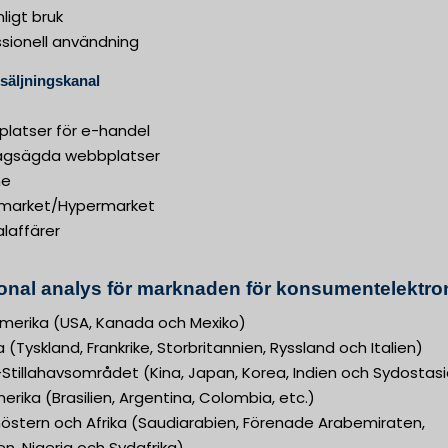
ligt bruk
ssionell användning
rsäljningskanal
latser för e-handel
agsägda webbplatser
ne
market/Hypermarket
laffärer
onal analys för marknaden för konsumentelektron
merika (USA, Kanada och Mexiko)
 (Tyskland, Frankrike, Storbritannien, Ryssland och Italien)
Stillahavsområdet (Kina, Japan, Korea, Indien och Sydostas
rika (Brasilien, Argentina, Colombia, etc.)
nöstern och Afrika (Saudiarabien, Förenade Arabemiraten,
n, Nigeria och Sydafrika)