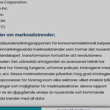
ba Corporation.
 Inc.
nc.
tec
TCL
kter om marknadstrender:
adsundersökningsrapporten för konsumentelektronik belyse
 anmärkningsvärda marknadstrender som formar det nuvara
landskapet. transformation fortsätter att revolutionera
aden. Det utbredda antagandet av avancerad teknik har
rat hur företag fungerar, utformar policyer, interagerar me
, etc. Dessa marknadstrender påverkar i hög grad strategie
sprocesser för företag inom olika sektorer, vilket innebär b
ingar och möjligheter för marknadsaktörer. denna rapport
r av en djupgående analys av nuvarande och kommande
da trender med all data.