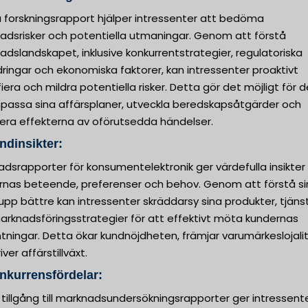
 forskningsrapport hjälper intressenter att bedöma
adsrisker och potentiella utmaningar. Genom att förstå
dslandskapet, inklusive konkurrentstrategier, regulatoriska
ringar och ekonomiska faktorer, kan intressenter proaktivt
fiera och mildra potentiella risker. Detta gör det möjligt för
npassa sina affärsplaner, utveckla beredskapsåtgärder och
era effekterna av oförutsedda händelser.
ndinsikter:
dsrapporter för konsumentelektronik ger värdefulla insikte
rnas beteende, preferenser och behov. Genom att förstå si
pp bättre kan intressenter skräddarsy sina produkter, tjäns
arknadsföringsstrategier för att effektivt möta kundernas
tningar. Detta ökar kundnöjdheten, främjar varumärkeslojali
iver affärstillväxt.
nkurrensfördelar:
 tillgång till marknadsundersökningsrapporter ger intressent