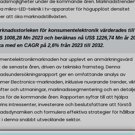
adsmöjligheter under de kommande åren. Marknadstrenden
iva mikro-LED-teknik i tv-apparater för högupplöst densitet
r att öka marknadstillväxten.
rknadsstorleken för konsumentelektronik värderades till
$ 1008,28 Mn 2023 och beräknas nå US$ 1226,74 Mn år 2
xa med en CAGR på 2,6% från 2023 till 2032.
mentelektronikmarknaden har upplevt en anmärkningsvärd
xt de senaste åren, driven av tekniska framsteg. Denna
adsundersökningsrapport ger en omfattande analys av
er Electronics-marknaden, inklusive nuvarande trender, vik
rafter och utmaningar, marknadssegmentering och en detalj
s för de kommande åren. Rapporten syftar till att hjälpa
rins intressenter, investerare och beslutsfattare att förstå
adsdynamiken och formulera effektiva strategier för hållbar
xt i denna snabbt utvecklande sektor.