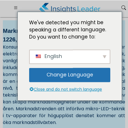
We've detected you might be
speaking a different language.
Marknadsstorlek för konsumentelektronik
Do you want to change to:
1226,74 miljoner USD år 2032
Konsumentelektronik eller hemelektronik är
elektronisk utrustning avsedd för dagligt bruk,
English
vanligtvis i privata hem. Konsumentelektronik
inkluderar enheter som används för underhållning,
kommunikation och rekreation. Konsumentelektronik
Change Language
är en av de snabbast växande industrierna på global
nivå, tack vare framväxten av ny teknik. Snabba
Close and do not switch language
tekniska framsteg för att möta konsumenternas krav
kan skapa marknadsmöjligheter under de kommande
åren. Marknadstrenden att införliva mikro-LED-teknik
i tv-apparater för högupplöst densitet kommer att
öka marknadstillväxten.