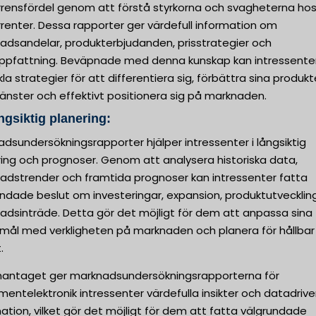
rrensfördel genom att förstå styrkorna och svagheterna hos
renter. Dessa rapporter ger värdefull information om
adsandelar, produkterbjudanden, prisstrategier och
ppfattning. Beväpnade med denna kunskap kan intressente
la strategier för att differentiera sig, förbättra sina produkt
tjänster och effektivt positionera sig på marknaden.
ngsiktig planering:
dsundersökningsrapporter hjälper intressenter i långsiktig
ring och prognoser. Genom att analysera historiska data,
adstrender och framtida prognoser kan intressenter fatta
undade beslut om investeringar, expansion, produktutvecklin
adsinträde. Detta gör det möjligt för dem att anpassa sina
smål med verkligheten på marknaden och planera för hållbar
.
ntaget ger marknadsundersökningsrapporterna för
entelektronik intressenter värdefulla insikter och datadriv
ation, vilket gör det möjligt för dem att fatta välgrundade