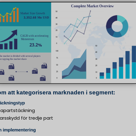
m att kategorisera marknaden i segment:
täckningstyp
tapartstäckning
arsskydd för tredje part
 implementering