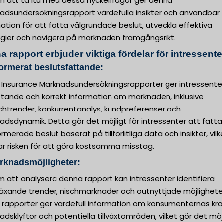
 att ta itu med dessa nyckelfrågor ger denna
adsundersökningsrapport värdefulla insikter och användbar
ation för att fatta välgrundade beslut, utveckla effektiva
egier och navigera på marknaden framgångsrikt.
 rapport erbjuder viktiga fördelar för intressente
formerat beslutsfattande:
 Insurance Marknadsundersökningsrapporter ger intressente
tande och korrekt information om marknaden, inklusive
chtrender, konkurrentanalys, kundpreferenser och
dsdynamik. Detta gör det möjligt för intressenter att fatta
ormerade beslut baserat på tillförlitliga data och insikter, vilk
ar risken för att göra kostsamma misstag.
rknadsmöjligheter:
 att analysera denna rapport kan intressenter identifiera
äxande trender, nischmarknader och outnyttjade möjlighete
 rapporter ger värdefull information om konsumenternas kra
dsklyftor och potentiella tillväxtområden, vilket gör det möj