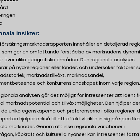
vård
eringen
ra
nala insikter:
försäkringsmarknadsrapporten innehåller en detaljerad regi
s som ger en omfattande förståelse av marknadens dynami
er över olika geografiska områden. Den regionala analysen
rar på nyckelregioner eller länder, och undersöker faktorer 
adsstorlek, marknadstillväxt, marknadsandel,
mentbeteende och konkurrenslandskapet inom varje region.
gionala analysen gör det möjligt för intressenter att identif
al marknadspotential och tillväxtmöjligheter. Den hjälper d
 de unika egenskaperna och preferenserna i olika regioner, 
pporten hjälper också till att effektivt rikta in sig på specifika
ala marknader. Genom att inse regionala variationer i
rågan, köpkraft och kulturella nyanser kan intressenter fatta