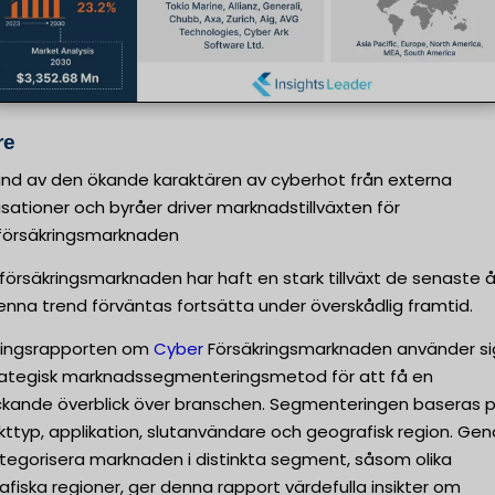
re
und av den ökande karaktären av cyberhot från externa
sationer och byråer driver marknadstillväxten för
försäkringsmarknaden
örsäkringsmarknaden har haft en stark tillväxt de senaste 
nna trend förväntas fortsätta under överskådlig framtid.
ningsrapporten om
Cyber
Försäkringsmarknaden använder si
rategisk marknadssegmenteringsmetod för att få en
ckande överblick över branschen. Segmenteringen baseras 
kttyp, applikation, slutanvändare och geografisk region. Ge
ategorisera marknaden i distinkta segment, såsom olika
fiska regioner, ger denna rapport värdefulla insikter om