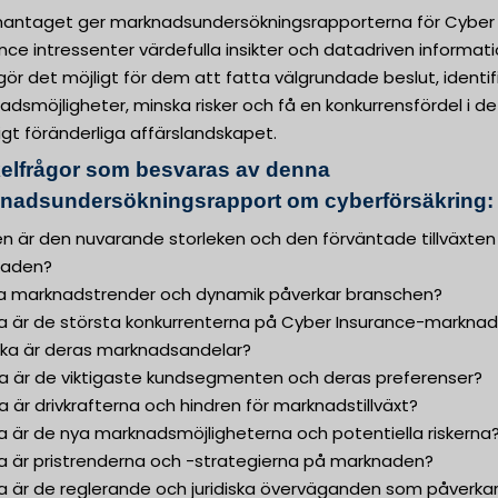
ntaget ger marknadsundersökningsrapporterna för Cyber
nce intressenter värdefulla insikter och datadriven informati
 gör det möjligt för dem att fatta välgrundade beslut, identif
dsmöjligheter, minska risker och få en konkurrensfördel i de
gt föränderliga affärslandskapet.
elfrågor som besvaras av denna
nadsundersökningsrapport om cyberförsäkring:
ken är den nuvarande storleken och den förväntade tillväxten
naden?
lka marknadstrender och dynamik påverkar branschen?
lka är de största konkurrenterna på Cyber Insurance-markna
ilka är deras marknadsandelar?
lka är de viktigaste kundsegmenten och deras preferenser?
ka är drivkrafterna och hindren för marknadstillväxt?
ka är de nya marknadsmöjligheterna och potentiella riskerna
ka är pristrenderna och -strategierna på marknaden?
ka är de reglerande och juridiska överväganden som påverka