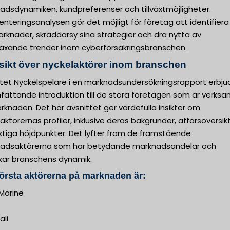
adsdynamiken, kundpreferenser och tillväxtmöjligheter.
teringsanalysen gör det möjligt för företag att identifiera
rknader, skräddarsy sina strategier och dra nytta av
äxande trender inom cyberförsäkringsbranschen.
sikt över nyckelaktörer inom branschen
ttet Nyckelspelare i en marknadsundersökningsrapport erbju
fattande introduktion till de stora företagen som är verk
knaden. Det här avsnittet ger värdefulla insikter om
aktörernas profiler, inklusive deras bakgrunder, affärsöversik
ktiga höjdpunkter. Det lyfter fram de framstående
adsaktörerna som har betydande marknadsandelar och
kar branschens dynamik.
örsta aktörerna på marknaden är:
Marine
ali