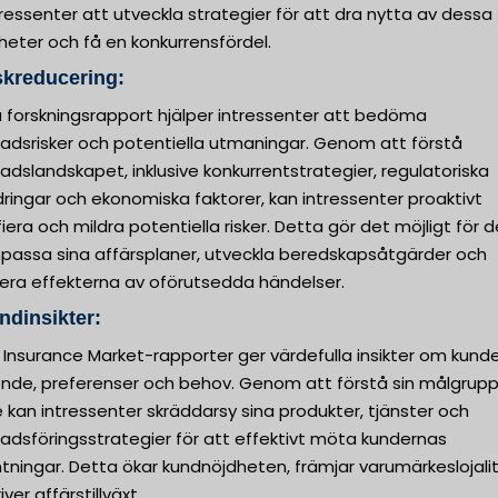
tressenter att utveckla strategier för att dra nytta av dessa
heter och få en konkurrensfördel.
skreducering:
 forskningsrapport hjälper intressenter att bedöma
adsrisker och potentiella utmaningar. Genom att förstå
dslandskapet, inklusive konkurrentstrategier, regulatoriska
ringar och ekonomiska faktorer, kan intressenter proaktivt
fiera och mildra potentiella risker. Detta gör det möjligt för
npassa sina affärsplaner, utveckla beredskapsåtgärder och
era effekterna av oförutsedda händelser.
ndinsikter:
Insurance Market-rapporter ger värdefulla insikter om kund
nde, preferenser och behov. Genom att förstå sin målgrup
 kan intressenter skräddarsy sina produkter, tjänster och
adsföringsstrategier för att effektivt möta kundernas
tningar. Detta ökar kundnöjdheten, främjar varumärkeslojali
iver affärstillväxt.