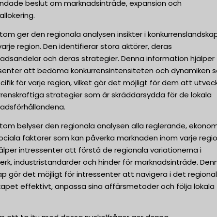
undade beslut om marknadsinträde, expansion och
allokering.
tom ger den regionala analysen insikter i konkurrenslandska
arje region. Den identifierar stora aktörer, deras
adsandelar och deras strategier. Denna information hjälper
ssenter att bedöma konkurrensintensiteten och dynamiken 
cifik för varje region, vilket gör det möjligt för dem att utvec
renskraftiga strategier som är skräddarsydda för de lokala
adsförhållandena.
tom belyser den regionala analysen alla reglerande, ekonom
sociala faktorer som kan påverka marknaden inom varje regio
älper intressenter att förstå de regionala variationerna i
erk, industristandarder och hinder för marknadsinträde. Den
p gör det möjligt för intressenter att navigera i det regiona
apet effektivt, anpassa sina affärsmetoder och följa lokala