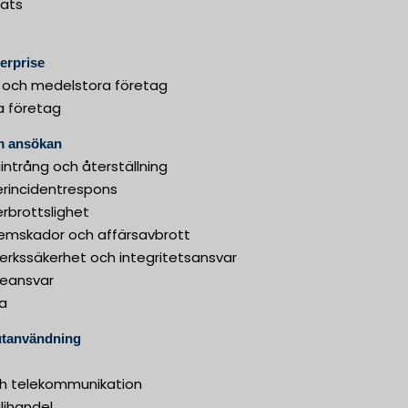
lats
erprise
 och medelstora företag
a företag
 ansökan
intrång och återställning
erincidentrespons
rbrottslighet
temskador och affärsavbrott
erkssäkerhet och integritetsansvar
ieansvar
ra
utanvändning
och telekommunikation
ljhandel