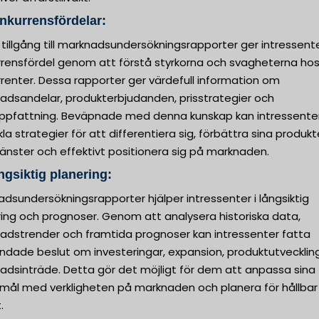
nkurrensfördelar:
 tillgång till marknadsundersökningsrapporter ger intressent
rrensfördel genom att förstå styrkorna och svagheterna hos
renter. Dessa rapporter ger värdefull information om
adsandelar, produkterbjudanden, prisstrategier och
ppfattning. Beväpnade med denna kunskap kan intressente
la strategier för att differentiera sig, förbättra sina produkt
tjänster och effektivt positionera sig på marknaden.
ngsiktig planering:
dsundersökningsrapporter hjälper intressenter i långsiktig
ring och prognoser. Genom att analysera historiska data,
adstrender och framtida prognoser kan intressenter fatta
undade beslut om investeringar, expansion, produktutvecklin
adsinträde. Detta gör det möjligt för dem att anpassa sina
smål med verkligheten på marknaden och planera för hållbar
.