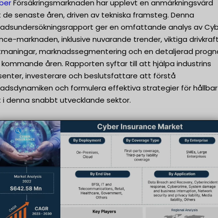
ber
Försäkringsmarknaden har upplevt en anmärkningsvärd
xt de senaste åren, driven av tekniska framsteg. Denna
adsundersökningsrapport ger en omfattande analys av Cy
nce-marknaden, inklusive nuvarande trender, viktiga drivkraf
tmaningar, marknadssegmentering och en detaljerad progn
 kommande åren. Rapporten syftar till att hjälpa industrins
senter, investerare och beslutsfattare att förstå
adsdynamiken och formulera effektiva strategier för hållbar
xt i denna snabbt utvecklande sektor.