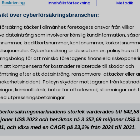
Beskrivning
Innehållsförteckning
Metodik
ikt över cyberförsäkringsbranschen:
örsäkring täcker i allmänhet företagets ansvar från villkor
ive dataintrång som involverar känslig kundinformation, sås
nnummer, kreditkortsnummer, kontonummer, körkortsnumm
lsojournaler. Cyberförsäkring är dessutom en policy hos ett
ringsbolag för att minska företagens finansiella riskexponer
 att kompensera för kostnader relaterade till skador och
ämtning efter ett dataintrång, ransomware-attacker eller 
säkerhetsincident. Policyn skyddar mottagaren från kostnade
ingar, kriminalteknik, böter för efterlevnad, stämningar och ti
ed utpressningsbetalningar.
berförsäkringsmarknadens storlek värderades till 642,58
ljoner US$ 2023 och beräknas nå 3 352,68 miljoner US$ å
31, och växa med en CAGR på 23,2% från 2024 till 2031.