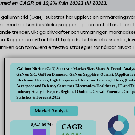
 med en CAGR på 10,2% från 20323 till 20323.
galliumnitrid (GaN)-substrat har upplevt en anmärkningsvärd 
na marknadsundersökningsrapport ger en omfattande analys
rande trender, viktiga drivkrafter och utmaningar, marknad
 Rapporten syftar till att hjälpa industrins intressenter, in
ken och formulera effektiva strategier för hållbar tillväxt