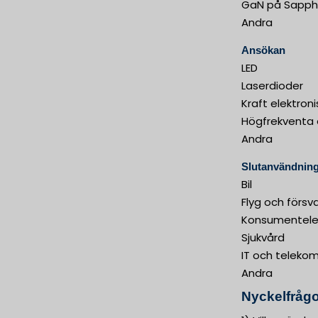
GaN på Sapph
Andra
Ansökan
LED
Laserdioder
Kraft elektron
Högfrekventa 
Andra
Slutanvändning
Bil
Flyg och försv
Konsumentelek
Sjukvård
IT och teleko
Andra
Nyckelfrågo