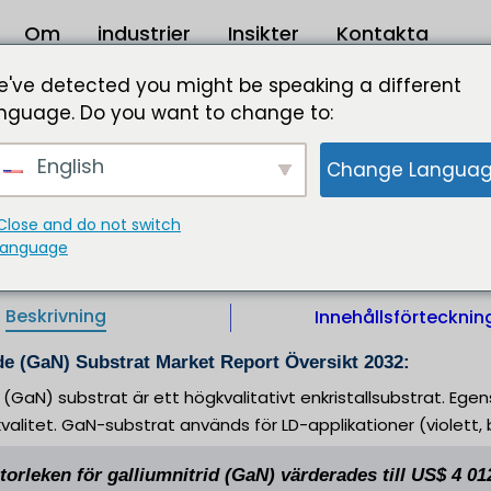
Om
industrier
Insikter
Kontakta
ubstrat Market Storlek 2023 till 2032
've detected you might be speaking a different
nguage. Do you want to change to:
Marknadsstorlek 8 642,09 Mn USD 2032
English
Change Langua
gkvalitativt enkristallsubstrat. Egenskaperna är högkrista
. GaN-substrat används för LD-applikationer (violett, 
Close and do not switch
language
IL |
tgivare:
Format:
Beskrivning
Innehållsförtecknin
de (GaN) Substrat Market Report Översikt 2032:
e (GaN) substrat är ett högkvalitativt enkristallsubstrat. Ege
valitet. GaN-substrat används för LD-applikationer (violett, 
orleken för galliumnitrid (GaN) värderades till US$ 4 0