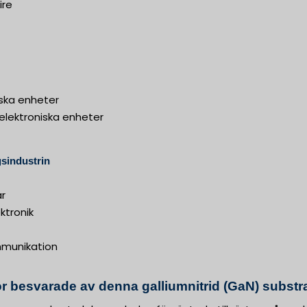
ire
iska enheter
elektroniska enheter
sindustrin
ar
tronik
mmunikation
r besvarade av denna galliumnitrid (GaN) subs