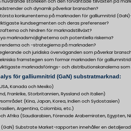
en nuvarande storleken och den förväntade tillväxten på ma
nadstrender och dynamik påverkar branschen?
 största konkurrenterna på marknaden för galliumnitrid (GaN
e viktigaste kundsegmenten och deras preferenser?
vkrafterna och hindren för marknadstillväxt?
 nya marknadsmöjligheterna och potentiella riskerna?
istrenderna och -strategierna på marknaden?
 reglerande och juridiska överväganden som påverkar bransc
 tekniska framstegen som formar marknaden för galliumnitri
e viktigaste marknadsförings- och distributionskanalerna so
alys för galliumnitrid (GaN) substratmarknad:
USA, Kanada och Mexiko)
d, Frankrike, Storbritannien, Ryssland och Italien)
vsområdet (Kina, Japan, Korea, Indien och Sydostasien)
asilien, Argentina, Colombia, etc.)
ch Afrika (Saudiarabien, Förenade Arabemiraten, Egypten, Ni
e (GaN) Substrate Market-rapporten innehåller en detaljera