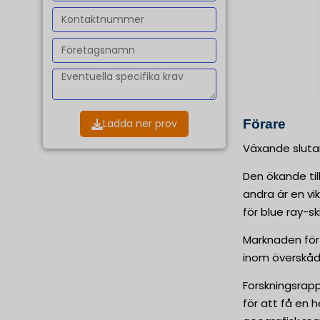
Förare
Ladda ner prov
Växande slutan
Den ökande till
andra är en vi
för blue ray-s
Marknaden för 
inom överskådl
Forskningsrap
för att få en 