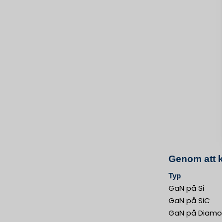
Genom att 
Typ
GaN på Si
GaN på SiC
GaN på Diam