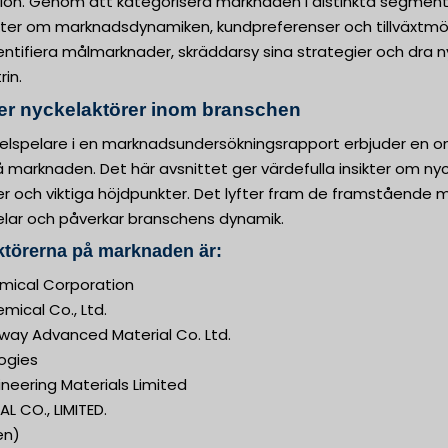
ion. Genom att kategorisera marknaden i distinkta segment,
ikter om marknadsdynamiken, kundpreferenser och tillväxtmö
entifiera målmarknader, skräddarsy sina strategier och dra 
rin.
er nyckelaktörer inom branschen
elspelare i en marknadsundersökningsrapport erbjuder en om
arknaden. Det här avsnittet ger värdefulla insikter om nycke
ter och viktiga höjdpunkter. Det lyfter fram de framståend
ar och påverkar branschens dynamik.
ktörerna på marknaden är:
emical Corporation
ical Co., Ltd.
ay Advanced Material Co. Ltd.
ogies
neering Materials Limited
L CO., LIMITED.
en)