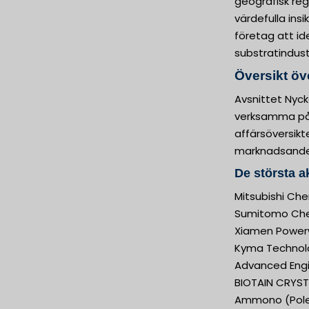
geografisk reg
värdefulla ins
företag att id
substratindust
Översikt öv
Avsnittet Nyck
verksamma på m
affärsöversik
marknadsandel
De största a
Mitsubishi Ch
Sumitomo Chem
Xiamen Powerw
Kyma Technol
Advanced Engi
BIOTAIN CRYSTA
Ammono (Pol