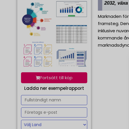
2032, växa
Marknaden för 
framsteg. Den
inklusive nuva
kommande åren.
marknadsdynami
Fortsätt till köp
Ladda ner exempelrapport