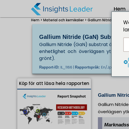
Hem
Hem >
Material och kemikalier >
Gallium Nitride (GaN) S
We
la
Gallium Nitride (GaN) Substrat 
Gallium Nitride (GaN) substrat är ett hö
enhetlighet och överlägsen ytkvalitet
grönt).
IL_1166 |
En/Jp/Fr/De |
Rapport-ID:
Rapportspråk:
U
Köp för att läsa hela rapporten
Gallium Nitri
Gallium Nitrid
överlägsen ytk
Marknadsst