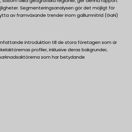
 såsom olika geografiska regioner, ger denna rapport
jligheter. Segmenteringsanalysen gör det möjligt för
nytta av framväxande trender inom galliumnitrid (GaN)
fattande introduktion till de stora företagen som är
laktörernas profiler, inklusive deras bakgrunder,
e marknadsaktörerna som har betydande