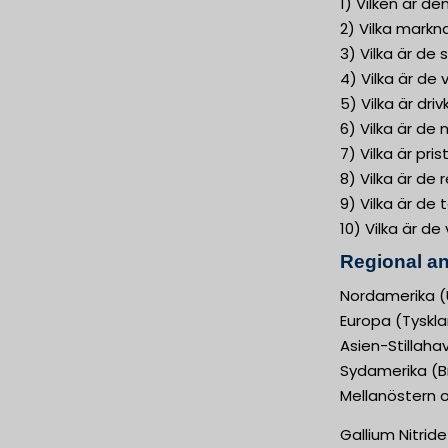
1) Vilken är d
2) Vilka mark
3) Vilka är de
4) Vilka är d
5) Vilka är dri
6) Vilka är de
7) Vilka är pr
8) Vilka är de
9) Vilka är de
10) Vilka är d
Regional an
Nordamerika (
Europa (Tysklan
Asien-Stillaha
Sydamerika (Br
Mellanöstern o
Gallium Nitrid