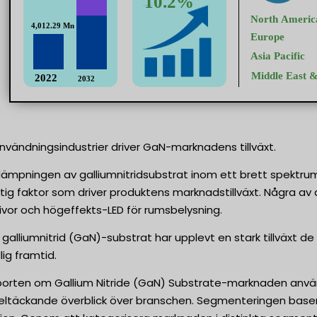
vändningsindustrier driver GaN-marknadens tillväxt.
ämpningen av galliumnitridsubstrat inom ett brett spektrum av 
ktig faktor som driver produktens marknadstillväxt. Några a
kivor och högeffekts-LED för rumsbelysning.
galliumnitrid (GaN)-substrat har upplevt en stark tillväxt d
ig framtid.
porten om Gallium Nitride (GaN) Substrate-marknaden an
heltäckande överblick över branschen. Segmenteringen baser