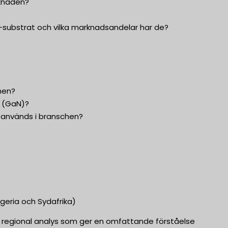
rknaden?
)-substrat och vilka marknadsandelar har de?
hen?
d (GaN)?
m används i branschen?
geria och Sydafrika)
d regional analys som ger en omfattande förståelse