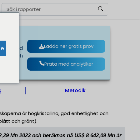
Ladda ner gratis prov
ge
llina, god
blått och
Prata med analytiker
g
Metodik
nskaperna är högkristallina, god enhetlighet och
blått och grönt).
12,29 Mn 2023 och beräknas nå US$ 8 642,09 Mn år