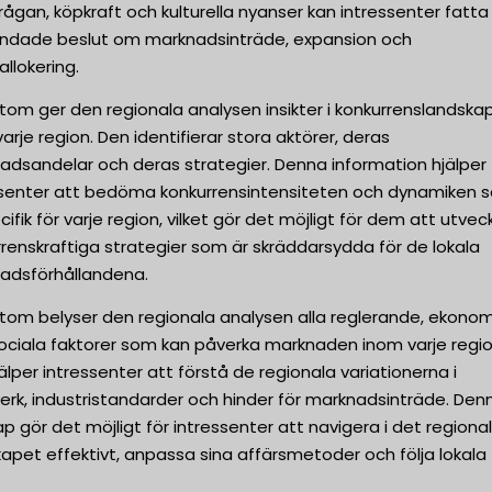
rågan, köpkraft och kulturella nyanser kan intressenter fatta
undade beslut om marknadsinträde, expansion och
allokering.
tom ger den regionala analysen insikter i konkurrenslandska
arje region. Den identifierar stora aktörer, deras
adsandelar och deras strategier. Denna information hjälper
ssenter att bedöma konkurrensintensiteten och dynamiken 
cifik för varje region, vilket gör det möjligt för dem att utvec
renskraftiga strategier som är skräddarsydda för de lokala
adsförhållandena.
tom belyser den regionala analysen alla reglerande, ekonom
sociala faktorer som kan påverka marknaden inom varje regio
älper intressenter att förstå de regionala variationerna i
erk, industristandarder och hinder för marknadsinträde. Den
p gör det möjligt för intressenter att navigera i det regiona
apet effektivt, anpassa sina affärsmetoder och följa lokala