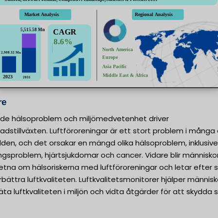
re
de hälsoproblem och miljömedvetenhet driver
dstillväxten. Luftföroreningar är ett stort problem i många 
lden, och det orsakar en mängd olika hälsoproblem, inklusive
ngsproblem, hjärtsjukdomar och cancer. Vidare blir människo
tna om hälsoriskerna med luftföroreningar och letar efter 
rbättra luftkvaliteten. Luftkvalitetsmonitorer hjälper människ
ta luftkvaliteten i miljön och vidta åtgärder för att skydda s