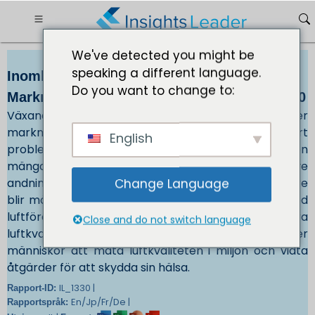
We've detected you might be
speaking a different language.
Inomhusluftkvalitetsmonitor
Do you want to change to:
Marknadsstorlek 5 515,58 miljoner USD 2030
Växande hälsoproblem och miljömedvetenhet driver
marknadstillväxten. Luftföroreningar är ett stort
English
problem i många delar av världen, och det orsakar en
mängd olika hälsoproblem, inklusive
andningsproblem, hjärtsjukdomar och cancer. Vidare
Change Language
blir människor mer medvetna om hälsoriskerna med
luftföroreningar och letar efter sätt att förbättra
Close and do not switch language
luftkvaliteten. Luftkvalitetsmonitorer hjälper
människor att mäta luftkvaliteten i miljön och vidta
åtgärder för att skydda sin hälsa.
IL_1330 |
Rapport-ID:
En/Jp/Fr/De |
Rapportspråk: