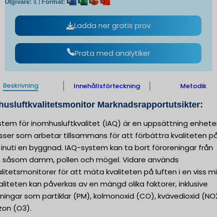
IL |
Utgivare:
Format:
Ladda ner gratis prov
Prata med analytiker
Beskrivning
Innehållsförteckning
Metodik
usluftkvalitetsmonitor Marknadsrapportutsikter:
stem för inomhusluftkvalitet (IAQ) är en uppsättning enhete
ser som arbetar tillsammans för att förbättra kvaliteten p
 inuti en byggnad. IAQ-system kan ta bort föroreningar från
n, såsom damm, pollen och mögel. Vidare används
alitetsmonitorer för att mäta kvaliteten på luften i en viss mil
aliteten kan påverkas av en mängd olika faktorer, inklusive
ningar som partiklar (PM), kolmonoxid (CO), kvävedioxid (NO
zon (O3).