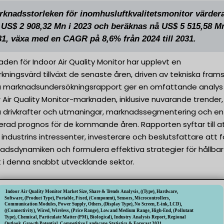
rknadsstorleken för inomhusluftkvalitetsmonitor värder
ll US$ 2 908,32 Mn i 2023 och beräknas nå US$ 5 515,58 M
31, växa med en CAGR på 8,6% från 2024 till 2031.
den för Indoor Air Quality Monitor har upplevt en
ningsvärd tillväxt de senaste åren, driven av tekniska fram
 marknadsundersökningsrapport ger en omfattande analys
 Air Quality Monitor-marknaden, inklusive nuvarande trender,
ga drivkrafter och utmaningar, marknadssegmentering och en
erad prognos för de kommande åren. Rapporten syftar till a
 industrins intressenter, investerare och beslutsfattare att 
adsdynamiken och formulera effektiva strategier för hållbar
xt i denna snabbt utvecklande sektor.