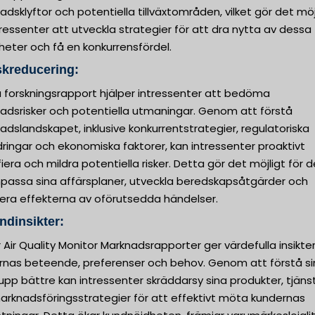
dsklyftor och potentiella tillväxtområden, vilket gör det möj
tressenter att utveckla strategier för att dra nytta av dessa
heter och få en konkurrensfördel.
skreducering:
 forskningsrapport hjälper intressenter att bedöma
adsrisker och potentiella utmaningar. Genom att förstå
dslandskapet, inklusive konkurrentstrategier, regulatoriska
ringar och ekonomiska faktorer, kan intressenter proaktivt
fiera och mildra potentiella risker. Detta gör det möjligt för
npassa sina affärsplaner, utveckla beredskapsåtgärder och
era effekterna av oförutsedda händelser.
ndinsikter:
 Air Quality Monitor Marknadsrapporter ger värdefulla insikt
rnas beteende, preferenser och behov. Genom att förstå si
pp bättre kan intressenter skräddarsy sina produkter, tjäns
arknadsföringsstrategier för att effektivt möta kundernas