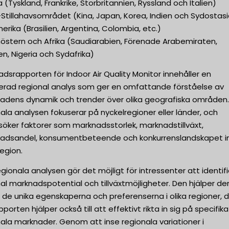
 (Tyskland, Frankrike, Storbritannien, Ryssland och Italien)
Stillahavsområdet (Kina, Japan, Korea, Indien och Sydostas
rika (Brasilien, Argentina, Colombia, etc.)
nöstern och Afrika (Saudiarabien, Förenade Arabemiraten,
n, Nigeria och Sydafrika)
dsrapporten för Indoor Air Quality Monitor innehåller en
jerad regional analys som ger en omfattande förståelse av
adens dynamik och trender över olika geografiska områden
ala analysen fokuserar på nyckelregioner eller länder, och
öker faktorer som marknadsstorlek, marknadstillväxt,
adsandel, konsumentbeteende och konkurrenslandskapet 
region.
gionala analysen gör det möjligt för intressenter att identif
al marknadspotential och tillväxtmöjligheter. Den hjälper d
 de unika egenskaperna och preferenserna i olika regioner, 
pporten hjälper också till att effektivt rikta in sig på specifika
ala marknader. Genom att inse regionala variationer i