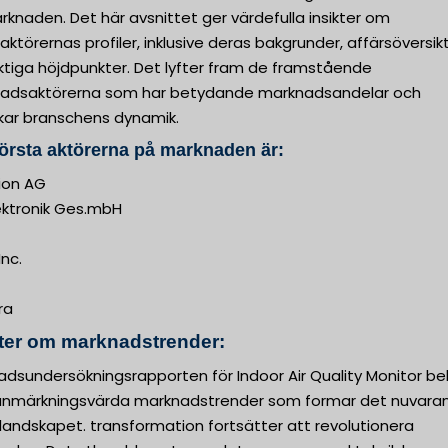
knaden. Det här avsnittet ger värdefulla insikter om
aktörernas profiler, inklusive deras bakgrunder, affärsöversik
ktiga höjdpunkter. Det lyfter fram de framstående
adsaktörerna som har betydande marknadsandelar och
kar branschens dynamik.
örsta aktörerna på marknaden är:
ion AG
ektronik Ges.mbH
Inc.
ra
kter om marknadstrender:
dsundersökningsrapporten för Indoor Air Quality Monitor be
 anmärkningsvärda marknadstrender som formar det nuvara
landskapet. transformation fortsätter att revolutionera