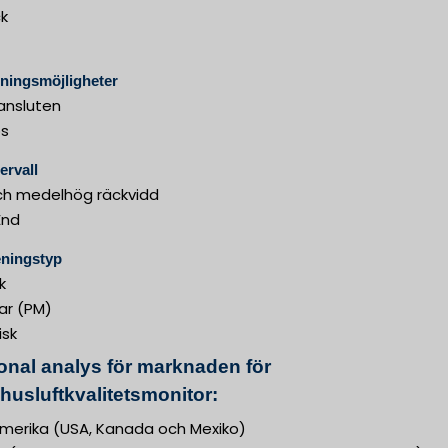
ck
ningsmöjligheter
ansluten
ös
ervall
ch medelhög räckvidd
End
eningstyp
k
lar (PM)
isk
onal analys för marknaden för
husluftkvalitetsmonitor:
merika (USA, Kanada och Mexiko)