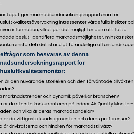
.
ntaget ger marknadsundersökningsrapporterna för
sluftkvalitetsövervakning intressenter värdefulla insikter oc
iven information, vilket gör det möjligt för dem att fatta
ndade beslut, identifiera marknadsmöjligheter, minska riske
konkurrensfördel i det ständigt föränderliga affärslandskape
elfrågor som besvaras av denna
nadsundersökningsrapport för
husluftkvalitetsmonitor:
ken är den nuvarande storleken och den förväntade tillväxten
naden?
lka marknadstrender och dynamik påverkar branschen?
ka är de största konkurrenterna på Indoor Air Quality Monitor-
aden och vilka är deras marknadsandelar?
lka är de viktigaste kundsegmenten och deras preferenser?
ka är drivkrafterna och hindren för marknadstillväxt?
ka är de nya marknadsmöjligheterna och potentiella riskerna