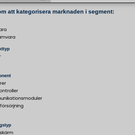
m att kategorisera marknaden i segment:
ara
amvara
kttyp
r
nent
rer
ontroller
nikationsmoduler
försörjning
gstyp
 skärm