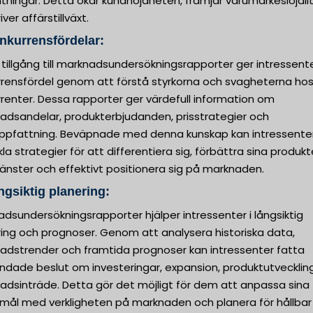
tningar. Detta ökar kundnöjdheten, främjar varumärkeslojali
iver affärstillväxt.
nkurrensfördelar:
 tillgång till marknadsundersökningsrapporter ger intressent
rrensfördel genom att förstå styrkorna och svagheterna hos
renter. Dessa rapporter ger värdefull information om
adsandelar, produkterbjudanden, prisstrategier och
ppfattning. Beväpnade med denna kunskap kan intressente
la strategier för att differentiera sig, förbättra sina produkt
tjänster och effektivt positionera sig på marknaden.
ngsiktig planering:
dsundersökningsrapporter hjälper intressenter i långsiktig
ring och prognoser. Genom att analysera historiska data,
adstrender och framtida prognoser kan intressenter fatta
undade beslut om investeringar, expansion, produktutvecklin
adsinträde. Detta gör det möjligt för dem att anpassa sina
smål med verkligheten på marknaden och planera för hållbar