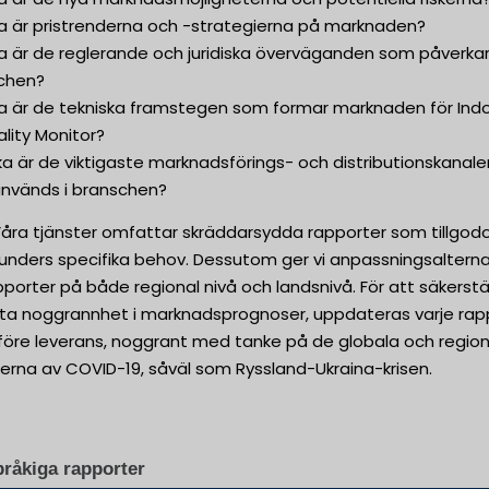
ka är pristrenderna och -strategierna på marknaden?
ka är de reglerande och juridiska överväganden som påverka
chen?
lka är de tekniska framstegen som formar marknaden för Ind
ality Monitor?
lka är de viktigaste marknadsförings- och distributionskanale
nvänds i branschen?
Våra tjänster omfattar skräddarsydda rapporter som tillgod
kunders specifika behov. Dessutom ger vi anpassningsalterna
pporter på både regional nivå och landsnivå. För att säkerstä
sta noggrannhet i marknadsprognoser, uppdateras varje rap
t före leverans, noggrant med tanke på de globala och regio
erna av COVID-19, såväl som Ryssland-Ukraina-krisen.
pråkiga rapporter