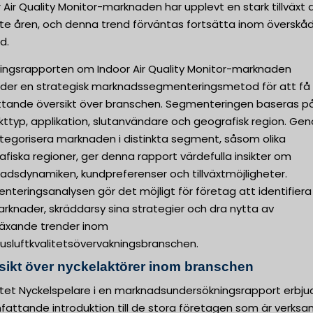
 Air Quality Monitor-marknaden har upplevt en stark tillväxt 
te åren, och denna trend förväntas fortsätta inom överskåd
d.
ningsrapporten om Indoor Air Quality Monitor-marknaden
der en strategisk marknadssegmenteringsmetod för att få
tande översikt över branschen. Segmenteringen baseras p
kttyp, applikation, slutanvändare och geografisk region. Ge
ategorisera marknaden i distinkta segment, såsom olika
fiska regioner, ger denna rapport värdefulla insikter om
adsdynamiken, kundpreferenser och tillväxtmöjligheter.
teringsanalysen gör det möjligt för företag att identifiera
rknader, skräddarsy sina strategier och dra nytta av
äxande trender inom
usluftkvalitetsövervakningsbranschen.
sikt över nyckelaktörer inom branschen
ttet Nyckelspelare i en marknadsundersökningsrapport erbju
fattande introduktion till de stora företagen som är verk