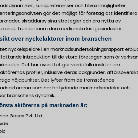
adsdynamiken, kundpreferenser och tillväxtmöjligheter.
teringsanalysen gör det möjligt för företag att identifiera
rknader, skräddarsy sina strategier och dra nytta av
äxande trender inom den medicinska lustgasindustrin.
sikt över nyckelaktörer inom branschen
ttet Nyckelspelare i en marknadsundersökningsrapport erbju
fattande introduktion till de stora företagen som är verk
knaden. Det här avsnittet ger värdefulla insikter om
aktörernas profiler, inklusive deras bakgrunder, affärsöversik
ktiga höjdpunkter. Det lyfter fram de framstående
adsaktörerna som har betydande marknadsandelar och
kar branschens dynamik.
örsta aktörerna på marknaden är:
man Gases Pvt. Ltd.
quide
plc