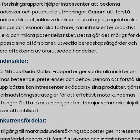
 forskningsrapport hjälper intressenter att bedöma
adsrisker och potentiella utmaningar. Genom att förstå
dslandskapet, inklusive konkurrentstrategier, regulatoriska
ringar och ekonomiska faktorer, kan intressenter proaktivt
fiera och mildra potentiella risker. Detta gör det möjligt för
npassa sina affärsplaner, utveckla beredskapsåtgärder och
era effekterna av oförutsedda händelser.
ndinsikter:
l Nitrous Oxide Market-rapporter ger värdefulla insikter om
rnas beteende, preferenser och behov. Genom att förstå si
pp bättre kan intressenter skräddarsy sina produkter, tjäns
arknadsföringsstrategier för att effektivt möta kundernas
tningar. Detta ökar kundnöjdheten, främjar varumärkeslojali
iver affärstillväxt.
nkurrensfördelar:
 tillgång till marknadsundersökningsrapporter ger intressent
rrensfördel genom att förstå styrkorna och svagheterna hos