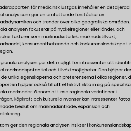
dsrapporten för medicinsk lustgas innehåller en detaljerad
nal analys som ger en omfattande förståelse av
adsdynamiken och trender över olika geografiska områden.
ala analysen fokuserar på nyckelregioner eller länder, och
öker faktorer som marknadsstorlek, marknadstillväxt,
adsandel, konsumentbeteende och konkurrenslandskapet 
region.
gionala analysen gör det möjligt för intressenter att identif
al marknadspotential och tillväxtmöjligheter. Den hjälper d
 de unika egenskaperna och preferenserna i olika regioner, 
pporten hjälper också till att effektivt rikta in sig på specifika
ala marknader. Genom att inse regionala variationer i
rågan, köpkraft och kulturella nyanser kan intressenter fatta
undade beslut om marknadsinträde, expansion och
allokering.
tom ger den regionala analysen insikter i konkurrenslandska