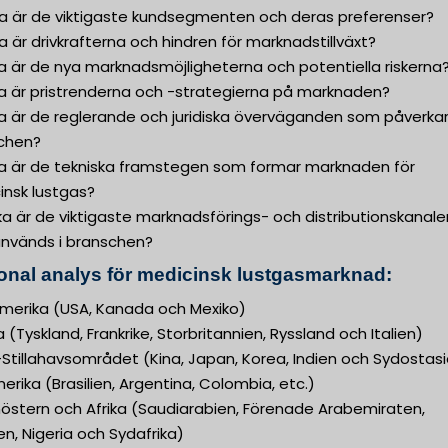
lka är de viktigaste kundsegmenten och deras preferenser?
ka är drivkrafterna och hindren för marknadstillväxt?
ka är de nya marknadsmöjligheterna och potentiella riskerna
ka är pristrenderna och -strategierna på marknaden?
ka är de reglerande och juridiska överväganden som påverka
chen?
lka är de tekniska framstegen som formar marknaden för
insk lustgas?
lka är de viktigaste marknadsförings- och distributionskanale
nvänds i branschen?
onal analys för medicinsk lustgasmarknad:
merika (USA, Kanada och Mexiko)
 (Tyskland, Frankrike, Storbritannien, Ryssland och Italien)
Stillahavsområdet (Kina, Japan, Korea, Indien och Sydostas
rika (Brasilien, Argentina, Colombia, etc.)
nöstern och Afrika (Saudiarabien, Förenade Arabemiraten,
n, Nigeria och Sydafrika)