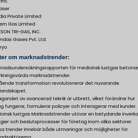
Inc.
gaser
dia Private Limited
ern Gas Limited
SON TRI-GAS, INC.
mdas Gases Pvt. Ltd.
ryo
kter om marknadstrender:
knadsundersökningsrapporten för medicinsk lustgas betonar 
kningsvärda marknadstrender.
ående transformation revolutionerar det nuvarande
slandskapet.
gandet av avancerad teknik är utbrett, vilket förändrar hur
g fungerar, formulerar policyer och interagerar med kunder.
icinsk lustgas Marknadstrender utövar en betydande inverk
gier och beslutsprocesser för företag inom olika sektorer.
sa trender innebär både utmaningar och möjligheter för
adsaktörerna.