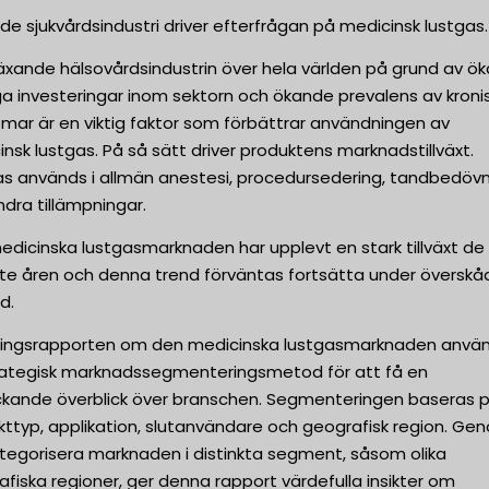
e sjukvårdsindustri driver efterfrågan på medicinsk lustgas.
äxande hälsovårdsindustrin över hela världen på grund av ö
ga investeringar inom sektorn och ökande prevalens av kroni
mar är en viktig faktor som förbättrar användningen av
nsk lustgas. På så sätt driver produktens marknadstillväxt.
as används i allmän anestesi, procedursedering, tandbedöv
dra tillämpningar.
dicinska lustgasmarknaden har upplevt en stark tillväxt de
te åren och denna trend förväntas fortsätta under överskåd
d.
ningsrapporten om den medicinska lustgasmarknaden anvä
rategisk marknadssegmenteringsmetod för att få en
ckande överblick över branschen. Segmenteringen baseras 
kttyp, applikation, slutanvändare och geografisk region. Ge
ategorisera marknaden i distinkta segment, såsom olika
fiska regioner, ger denna rapport värdefulla insikter om