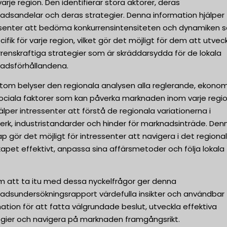
arje region. Den identifierar stora aktörer, deras
adsandelar och deras strategier. Denna information hjälper
ssenter att bedöma konkurrensintensiteten och dynamiken 
cifik för varje region, vilket gör det möjligt för dem att utvec
renskraftiga strategier som är skräddarsydda för de lokala
adsförhållandena.
tom belyser den regionala analysen alla reglerande, ekonom
sociala faktorer som kan påverka marknaden inom varje regio
älper intressenter att förstå de regionala variationerna i
erk, industristandarder och hinder för marknadsinträde. Den
p gör det möjligt för intressenter att navigera i det regiona
apet effektivt, anpassa sina affärsmetoder och följa lokala
 att ta itu med dessa nyckelfrågor ger denna
adsundersökningsrapport värdefulla insikter och användbar
ation för att fatta välgrundade beslut, utveckla effektiva
egier och navigera på marknaden framgångsrikt.