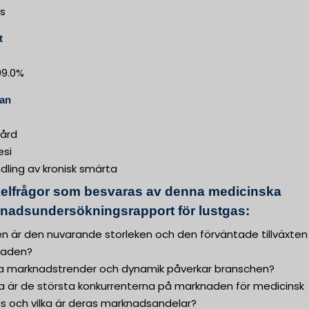
s
t
99.0%
an
ård
esi
dling av kronisk smärta
elfrågor som besvaras av denna medicinska
nadsundersökningsrapport för lustgas:
ken är den nuvarande storleken och den förväntade tillväxten
naden?
lka marknadstrender och dynamik påverkar branschen?
ka är de största konkurrenterna på marknaden för medicinsk
as och vilka är deras marknadsandelar?