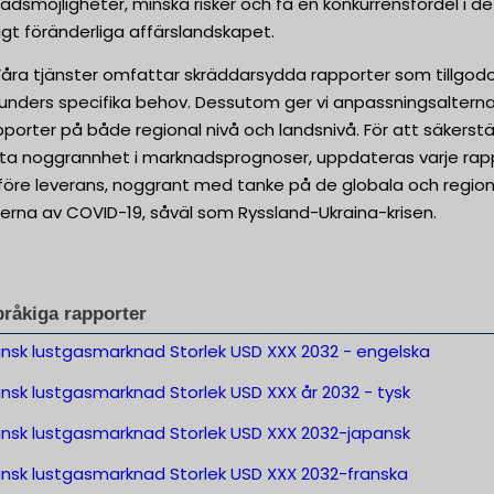
dsmöjligheter, minska risker och få en konkurrensfördel i de
gt föränderliga affärslandskapet.
Våra tjänster omfattar skräddarsydda rapporter som tillgod
kunders specifika behov. Dessutom ger vi anpassningsalterna
pporter på både regional nivå och landsnivå. För att säkerstä
sta noggrannhet i marknadsprognoser, uppdateras varje rap
t före leverans, noggrant med tanke på de globala och regio
erna av COVID-19, såväl som Ryssland-Ukraina-krisen.
pråkiga rapporter
insk lustgasmarknad Storlek USD XXX 2032 - engelska
nsk lustgasmarknad Storlek USD XXX år 2032 - tysk
insk lustgasmarknad Storlek USD XXX 2032-japansk
insk lustgasmarknad Storlek USD XXX 2032-franska