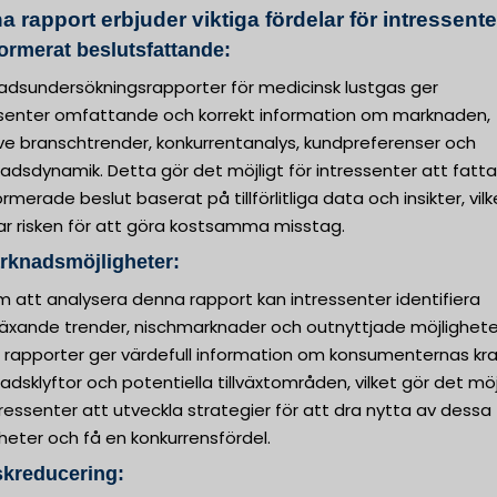
 rapport erbjuder viktiga fördelar för intressente
formerat beslutsfattande:
adsundersökningsrapporter för medicinsk lustgas ger
ssenter omfattande och korrekt information om marknaden,
ive branschtrender, konkurrentanalys, kundpreferenser och
dsdynamik. Detta gör det möjligt för intressenter att fatta
ormerade beslut baserat på tillförlitliga data och insikter, vilk
ar risken för att göra kostsamma misstag.
rknadsmöjligheter:
 att analysera denna rapport kan intressenter identifiera
äxande trender, nischmarknader och outnyttjade möjlighete
 rapporter ger värdefull information om konsumenternas kra
dsklyftor och potentiella tillväxtområden, vilket gör det möj
tressenter att utveckla strategier för att dra nytta av dessa
heter och få en konkurrensfördel.
skreducering: