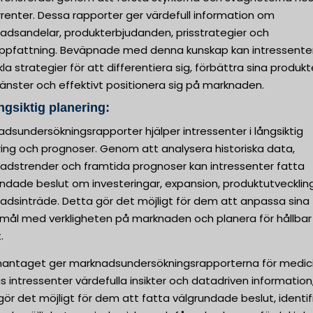
renter. Dessa rapporter ger värdefull information om
adsandelar, produkterbjudanden, prisstrategier och
ppfattning. Beväpnade med denna kunskap kan intressente
la strategier för att differentiera sig, förbättra sina produkt
tjänster och effektivt positionera sig på marknaden.
ngsiktig planering:
dsundersökningsrapporter hjälper intressenter i långsiktig
ring och prognoser. Genom att analysera historiska data,
adstrender och framtida prognoser kan intressenter fatta
undade beslut om investeringar, expansion, produktutvecklin
adsinträde. Detta gör det möjligt för dem att anpassa sina
smål med verkligheten på marknaden och planera för hållbar
.
ntaget ger marknadsundersökningsrapporterna för medic
s intressenter värdefulla insikter och datadriven information
 gör det möjligt för dem att fatta välgrundade beslut, identif