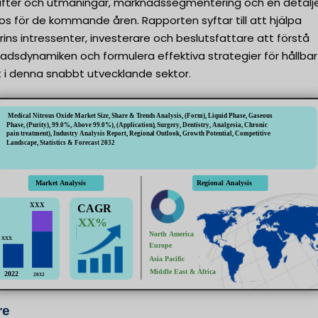
rafter och utmaningar, marknadssegmentering och en detalj
s för de kommande åren. Rapporten syftar till att hjälpa
rins intressenter, investerare och beslutsfattare att förstå
adsdynamiken och formulera effektiva strategier för hållbar
xt i denna snabbt utvecklande sektor.
re