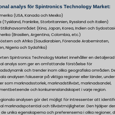
onal analys för Spintronics Technology Market:
merika (USA, Kanada och Mexiko)
 (Tyskland, Frankrike, Storbritannien, Ryssland och Italien)
Stillahavsområdet (Kina, Japan, Korea, Indien och Sydostas
rika (Brasilien, Argentina, Colombia, etc.)
nöstern och Afrika (Saudiarabien, Förenade Arabemiraten,
n, Nigeria och Sydafrika)
rten Spintronics Technology Market innehåller en detaljerad
nal analys som ger en omfattande förståelse för
adsdynamik och trender inom olika geografiska områden. D
ala analysen fokuserar på viktiga regioner eller länder, unde
rer som marknadsstorlek, marknadstillväxt, marknadsandel,
mentbeteende och konkurrenslandskapet i varje region.
gionala analysen gör det möjligt för intressenter att identif
al marknadspotential och tillväxtmöjligheter. Den hjälper d
 de unika egenskaperna och preferenserna i olika regioner, 