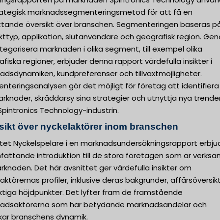
rategisk marknadssegmenteringsmetod för att få en
tande översikt över branschen. Segmenteringen baseras p
kttyp, applikation, slutanvändare och geografisk region. Ge
tegorisera marknaden i olika segment, till exempel olika
fiska regioner, erbjuder denna rapport värdefulla insikter i
adsdynamiken, kundpreferenser och tillväxtmöjligheter.
teringsanalysen gör det möjligt för företag att identifiera
knader, skräddarsy sina strategier och utnyttja nya trende
pintronics Technology-industrin.
sikt över nyckelaktörer inom branschen
ttet Nyckelspelare i en marknadsundersökningsrapport erbju
fattande introduktion till de stora företagen som är verk
knaden. Det här avsnittet ger värdefulla insikter om
aktörernas profiler, inklusive deras bakgrunder, affärsöversik
ktiga höjdpunkter. Det lyfter fram de framstående
adsaktörerna som har betydande marknadsandelar och
kar branschens dynamik.