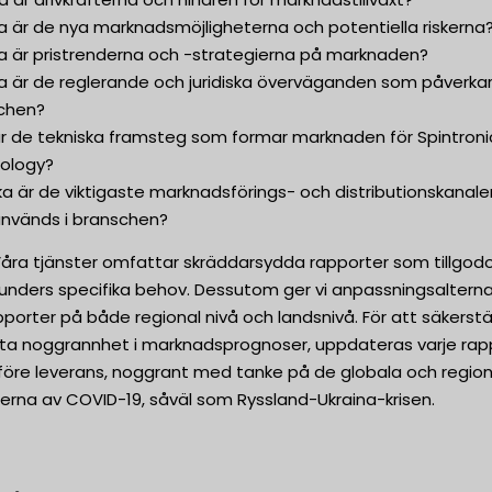
ka är de nya marknadsmöjligheterna och potentiella riskerna
ka är pristrenderna och -strategierna på marknaden?
ka är de reglerande och juridiska överväganden som påverka
chen?
 är de tekniska framsteg som formar marknaden för Spintroni
ology?
lka är de viktigaste marknadsförings- och distributionskanale
nvänds i branschen?
Våra tjänster omfattar skräddarsydda rapporter som tillgod
kunders specifika behov. Dessutom ger vi anpassningsalterna
pporter på både regional nivå och landsnivå. För att säkerstä
sta noggrannhet i marknadsprognoser, uppdateras varje rap
t före leverans, noggrant med tanke på de globala och regio
erna av COVID-19, såväl som Ryssland-Ukraina-krisen.