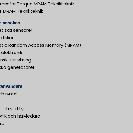
transfer Torque MRAM Teknikteknik
e MRAM Teknikteknik
 ansökan
tiska sensorer
diskar
tic Random Access Memory (MRAM)
l elektronik
nsk utrustning
iska generatorer
tanvändare
och rymd
 och verktyg
onik och halvledare
rd