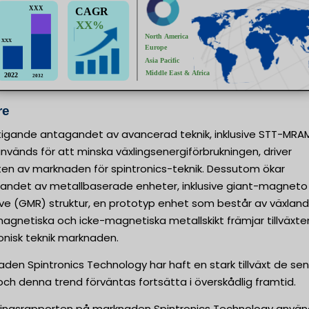
re
tigande antagandet av avancerad teknik, inklusive STT-MRA
vänds för att minska växlingsenergiförbrukningen, driver
xten av marknaden för spintronics-teknik. Dessutom ökar
andet av metallbaserade enheter, inklusive giant-magneto
ive (GMR) struktur, en prototyp enhet som består av växlan
agnetiska och icke-magnetiska metallskikt främjar tillväxte
onisk teknik marknaden.
den Spintronics Technology har haft en stark tillväxt de se
och denna trend förväntas fortsätta i överskådlig framtid.
ningsrapporten på marknaden Spintronics Technology använ