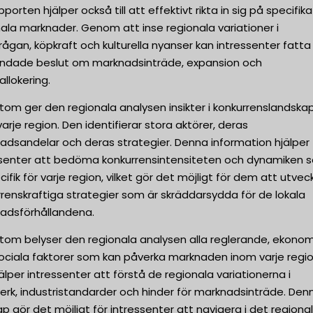
pporten hjälper också till att effektivt rikta in sig på specifika
ala marknader. Genom att inse regionala variationer i
rågan, köpkraft och kulturella nyanser kan intressenter fatta
undade beslut om marknadsinträde, expansion och
allokering.
tom ger den regionala analysen insikter i konkurrenslandska
arje region. Den identifierar stora aktörer, deras
adsandelar och deras strategier. Denna information hjälper
ssenter att bedöma konkurrensintensiteten och dynamiken 
cifik för varje region, vilket gör det möjligt för dem att utvec
renskraftiga strategier som är skräddarsydda för de lokala
adsförhållandena.
tom belyser den regionala analysen alla reglerande, ekonom
sociala faktorer som kan påverka marknaden inom varje regio
älper intressenter att förstå de regionala variationerna i
erk, industristandarder och hinder för marknadsinträde. Den
p gör det möjligt för intressenter att navigera i det regiona