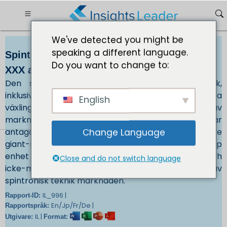
We've detected you might be
speaking a different language.
Spintronics Technology Market Size USD
Do you want to change to:
XXX av 2032
Den stigande antagandet av avancerad teknik,
inklusive STT-MRAM som används för att minska
English
växlingsenergiförbrukningen, driver tillväxten av
marknaden för spintronics-teknik. Dessutom ökar
antagandet av metallbaserade enheter, inklusive
Change Language
giant-magneto resistive (GMR) struktur, en prototyp
enhet som består av växlande ferromagnetiska och
Close and do not switch language
icke-magnetiska metallskikt främjar tillväxten av
spintronisk teknik marknaden.
IL_996 |
Rapport-ID:
En/Jp/Fr/De |
Rapportspråk:
IL |
Utgivare:
Format: