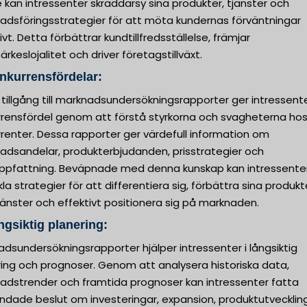
 kan intressenter skräddarsy sina produkter, tjänster och
adsföringsstrategier för att möta kundernas förväntningar
ivt. Detta förbättrar kundtillfredsställelse, främjar
rkeslojalitet och driver företagstillväxt.
nkurrensfördelar:
 tillgång till marknadsundersökningsrapporter ger intressent
rrensfördel genom att förstå styrkorna och svagheterna hos
renter. Dessa rapporter ger värdefull information om
adsandelar, produkterbjudanden, prisstrategier och
ppfattning. Beväpnade med denna kunskap kan intressente
la strategier för att differentiera sig, förbättra sina produkt
tjänster och effektivt positionera sig på marknaden.
ngsiktig planering:
dsundersökningsrapporter hjälper intressenter i långsiktig
ring och prognoser. Genom att analysera historiska data,
adstrender och framtida prognoser kan intressenter fatta
undade beslut om investeringar, expansion, produktutvecklin