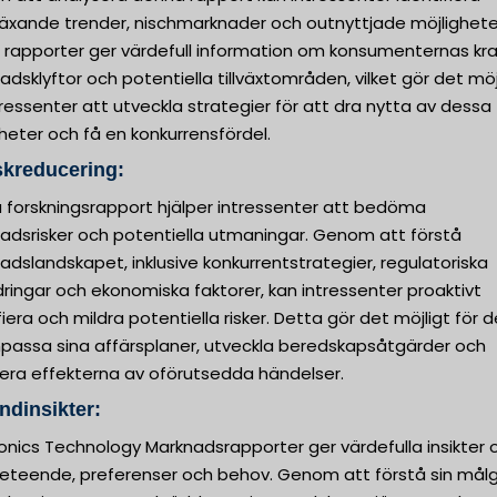
äxande trender, nischmarknader och outnyttjade möjlighete
 rapporter ger värdefull information om konsumenternas kra
dsklyftor och potentiella tillväxtområden, vilket gör det möj
tressenter att utveckla strategier för att dra nytta av dessa
heter och få en konkurrensfördel.
skreducering:
 forskningsrapport hjälper intressenter att bedöma
adsrisker och potentiella utmaningar. Genom att förstå
dslandskapet, inklusive konkurrentstrategier, regulatoriska
ringar och ekonomiska faktorer, kan intressenter proaktivt
fiera och mildra potentiella risker. Detta gör det möjligt för
npassa sina affärsplaner, utveckla beredskapsåtgärder och
era effekterna av oförutsedda händelser.
ndinsikter:
onics Technology Marknadsrapporter ger värdefulla insikter
eteende, preferenser och behov. Genom att förstå sin mål