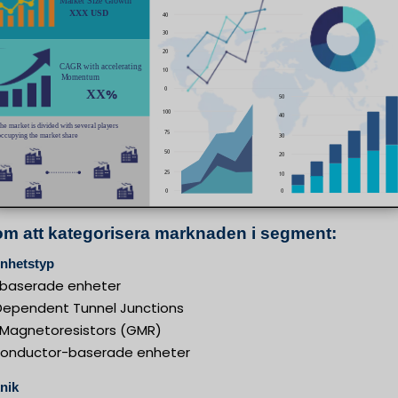
m att kategorisera marknaden i segment:
enhetstyp
lbaserade enheter
Dependent Tunnel Junctions
 Magnetoresistors (GMR)
onductor-baserade enheter
nik