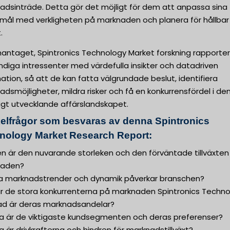
adsinträde. Detta gör det möjligt för dem att anpassa sina
smål med verkligheten på marknaden och planera för hållbar
.
ntaget, Spintronics Technology Market forskning rapporter
diga intressenter med värdefulla insikter och datadriven
ation, så att de kan fatta välgrundade beslut, identifiera
dsmöjligheter, mildra risker och få en konkurrensfördel i de
igt utvecklande affärslandskapet.
elfrågor som besvaras av denna Spintronics
nology Market Research Report:
ken är den nuvarande storleken och den förväntade tillväxten
naden?
lka marknadstrender och dynamik påverkar branschen?
 är de stora konkurrenterna på marknaden Spintronics Techn
ad är deras marknadsandelar?
lka är de viktigaste kundsegmenten och deras preferenser?
ka är drivkrafterna och hindren för marknadstillväxt?