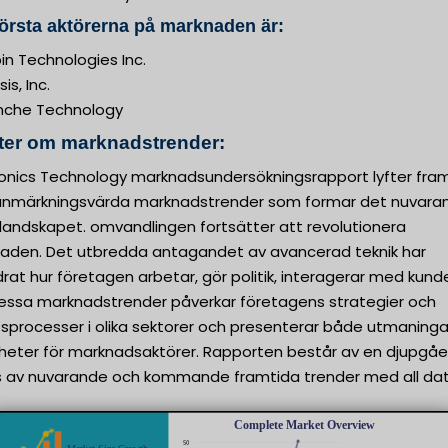
örsta aktörerna på marknaden är:
in Technologies Inc.
is, Inc.
nche Technology
kter om marknadstrender:
ronics Technology marknadsundersökningsrapport lyfter fra
 anmärkningsvärda marknadstrender som formar det nuvara
landskapet. omvandlingen fortsätter att revolutionera
aden. Det utbredda antagandet av avancerad teknik har
rat hur företagen arbetar, gör politik, interagerar med kund
Dessa marknadstrender påverkar företagens strategier och
tsprocesser i olika sektorer och presenterar både utmaninga
gheter för marknadsaktörer. Rapporten består av en djupgå
s av nuvarande och kommande framtida trender med all dat