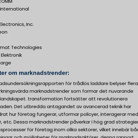
COMM
 International
o
Electronics, Inc.
reon
mat Technologies
Elektronik
arge
kter om marknadstrender:
adsundersökningsrapporten för trådlös laddare belyser flera
kningsvärda marknadstrender som formar det nuvarande
landskapet. transformation fortsätter att revolutionera
aden. Det utbredda antagandet av avancerad teknik har
rat hur företag fungerar, utformar policyer, interagerar me
, etc. Dessa marknadstrender påverkar i hög grad strategie
sprocesser för företag inom olika sektorer, vilket innebär b
ingar och möjligheter för marknadsaktörer. denna rapport