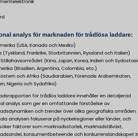
mentelektronik
rd
onal analys för marknaden för trådlösa laddare:
merika (USA, Kanada och Mexiko)
 (Tyskland, Frankrike, Storbritannien, Ryssland och Italien)
Stillahavsområdet (Kina, Japan, Korea, Indien och Sydostas
rika (Brasilien, Argentina, Colombia, etc.)
nöstern och Afrika (Saudiarabien, Förenade Arabemiraten,
n, Nigeria och Sydafrika)
dsrapporten för trådlös laddare innehåller en detaljerad
nal analys som ger en omfattande förståelse av
adsdynamiken och trender över olika geografiska områden.
ala analysen fokuserar på nyckelregioner eller länder, och
öker faktorer som marknadsstorlek, marknadstillväxt,
adsandel, konsumentbeteende och konkurrenslandskapet 