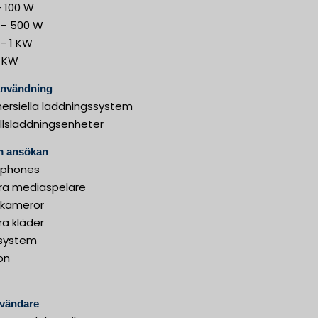
– 100 W
 – 500 W
- 1 KW
1 KW
användning
rsiella laddningssystem
llsladdningsenheter
 ansökan
tphones
ra mediaspelare
alkameror
ra kläder
system
on
nvändare