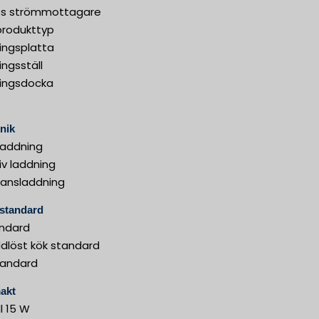
ös strömmottagare
produkttyp
ingsplatta
ngsställ
ingsdocka
nik
laddning
iv laddning
ansladdning
 standard
andard
ddlöst kök standard
tandard
akt
ll 15 W