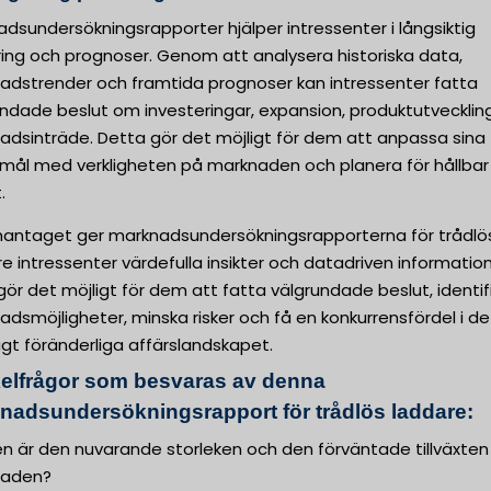
dsundersökningsrapporter hjälper intressenter i långsiktig
ring och prognoser. Genom att analysera historiska data,
adstrender och framtida prognoser kan intressenter fatta
undade beslut om investeringar, expansion, produktutvecklin
adsinträde. Detta gör det möjligt för dem att anpassa sina
smål med verkligheten på marknaden och planera för hållbar
.
ntaget ger marknadsundersökningsrapporterna för trådlö
e intressenter värdefulla insikter och datadriven information
 gör det möjligt för dem att fatta välgrundade beslut, identif
dsmöjligheter, minska risker och få en konkurrensfördel i de
gt föränderliga affärslandskapet.
elfrågor som besvaras av denna
nadsundersökningsrapport för trådlös laddare:
ken är den nuvarande storleken och den förväntade tillväxten
naden?