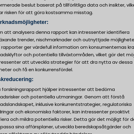
ormerade beslut baserat på tillförlitliga data och insikter, vilk
ar risken för att göra kostsamma misstag.
rknadsmöjligheter:
 att analysera denna rapport kan intressenter identifiera
äxande trender, nischmarknader och outnyttjade möjlighete
 rapporter ger värdefull information om konsumenternas kra
dsklyftor och potentiella tillväxtområden, vilket gör det möj
tressenter att utveckla strategier för att dra nytta av dessa
heter och få en konkurrensfördel.
skreducering:
 forskningsrapport hjälper intressenter att bedöma
adsrisker och potentiella utmaningar. Genom att förstå
dslandskapet, inklusive konkurrentstrategier, regulatoriska
ringar och ekonomiska faktorer, kan intressenter proaktivt
fiera och mildra potentiella risker. Detta gör det möjligt för
npassa sina affärsplaner, utveckla beredskapsåtgärder och