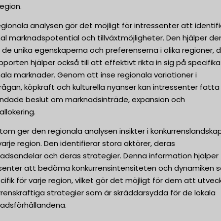
region.
gionala analysen gör det möjligt för intressenter att identif
al marknadspotential och tillväxtmöjligheter. Den hjälper d
 de unika egenskaperna och preferenserna i olika regioner, 
pporten hjälper också till att effektivt rikta in sig på specifika
ala marknader. Genom att inse regionala variationer i
rågan, köpkraft och kulturella nyanser kan intressenter fatta
undade beslut om marknadsinträde, expansion och
allokering.
tom ger den regionala analysen insikter i konkurrenslandska
arje region. Den identifierar stora aktörer, deras
adsandelar och deras strategier. Denna information hjälper
ssenter att bedöma konkurrensintensiteten och dynamiken 
cifik för varje region, vilket gör det möjligt för dem att utvec
renskraftiga strategier som är skräddarsydda för de lokala
adsförhållandena.