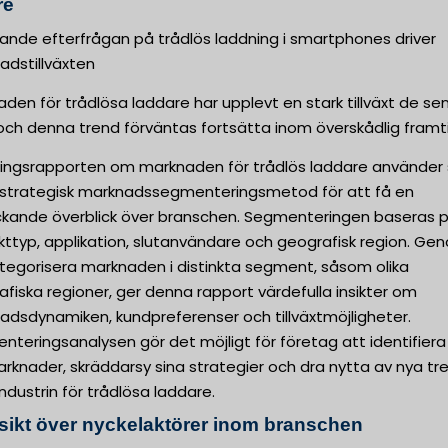
re
ande efterfrågan på trådlös laddning i smartphones driver
adstillväxten
den för trådlösa laddare har upplevt en stark tillväxt de se
och denna trend förväntas fortsätta inom överskådlig framti
ningsrapporten om marknaden för trådlös laddare använder 
 strategisk marknadssegmenteringsmetod för att få en
ckande överblick över branschen. Segmenteringen baseras 
kttyp, applikation, slutanvändare och geografisk region. Ge
ategorisera marknaden i distinkta segment, såsom olika
fiska regioner, ger denna rapport värdefulla insikter om
adsdynamiken, kundpreferenser och tillväxtmöjligheter.
teringsanalysen gör det möjligt för företag att identifiera
knader, skräddarsy sina strategier och dra nytta av nya tr
ndustrin för trådlösa laddare.
sikt över nyckelaktörer inom branschen