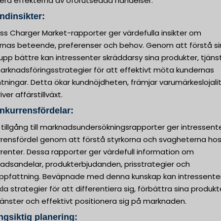
era effekterna av oförutsedda händelser.
ndinsikter:
ss Charger Market-rapporter ger värdefulla insikter om
rnas beteende, preferenser och behov. Genom att förstå si
pp bättre kan intressenter skräddarsy sina produkter, tjäns
arknadsföringsstrategier för att effektivt möta kundernas
tningar. Detta ökar kundnöjdheten, främjar varumärkeslojali
iver affärstillväxt.
nkurrensfördelar:
 tillgång till marknadsundersökningsrapporter ger intressent
rrensfördel genom att förstå styrkorna och svagheterna hos
renter. Dessa rapporter ger värdefull information om
adsandelar, produkterbjudanden, prisstrategier och
ppfattning. Beväpnade med denna kunskap kan intressente
la strategier för att differentiera sig, förbättra sina produkt
tjänster och effektivt positionera sig på marknaden.
ngsiktig planering: