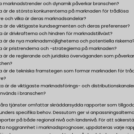
lka marknadstrender och dynamik påverkar branschen?
ka är de största konkurrenterna på marknaden för trådlösa
re och vilka är deras marknadsandelar?
lka är de viktigaste kundsegmenten och deras preferenser?
ka är drivkrafterna och hindren för marknadstillväxt?
ka är de nya marknadsmöjligheterna och potentiella riskerna
ka är pristrenderna och -strategierna på marknaden?
ka är de reglerande och juridiska överväganden som påverka
chen?
lka är de tekniska framstegen som formar marknaden för trå
re?
lka är de viktigaste marknadsförings- och distributionskanale
nvänds i branschen?
Våra tjänster omfattar skräddarsydda rapporter som tillgod
kunders specifika behov. Dessutom ger vi anpassningsalterna
pporter på både regional nivå och landsnivå. För att säkerstä
sta noggrannhet i marknadsprognoser, uppdateras varje rap