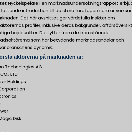
ttet Nyckelspelare i en marknadsundersökningsrapport erbju
fattande introduktion till de stora företagen som är verk
knaden. Det här avsnittet ger värdefulla insikter om
aktörernas profiler, inklusive deras bakgrunder, affärsöversik
ktiga höjdpunkter. Det lyfter fram de framstående
adsaktörerna som har betydande marknadsandelar och
kar branschens dynamik.
örsta aktörerna på marknaden är:
eon Technologies AG
CO., LTD.
zer Holdings
Corporation
ctronics
n
ower
 Magic Disk