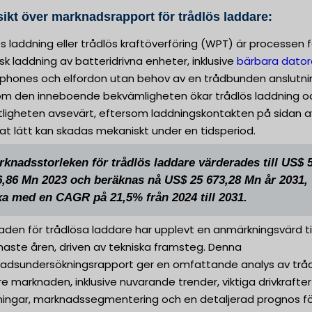
ikt över marknadsrapport för trådlös laddare:
s laddning eller trådlös kraftöverföring (WPT) är processen f
isk laddning av batteridrivna enheter, inklusive
bärbara dator
phones och elfordon utan behov av en trådbunden anslutni
om den inneboende bekvämligheten ökar trådlös laddning o
rlitligheten avsevärt, eftersom laddningskontakten på sidan 
t lätt kan skadas mekaniskt under en tidsperiod.
rknadsstorleken för trådlös laddare värderades till US$ 
6,86 Mn 2023 och beräknas nå US$ 25 673,28 Mn år 2031,
xa med en CAGR på 21,5% från 2024 till 2031.
den för trådlösa laddare har upplevt en anmärkningsvärd til
naste åren, driven av tekniska framsteg. Denna
adsundersökningsrapport ger en omfattande analys av trå
e marknaden, inklusive nuvarande trender, viktiga drivkrafte
ingar, marknadssegmentering och en detaljerad prognos fö