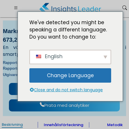
We've detected you might be
speaking a different language.
Marknadsstorlek för trådlös laddare 25
Do you want to change to:
673,28 miljoner USD 2030
En växande efterfrågan på trådlös laddning i
smartphones driver marknadstillväxten
English
IL_589 |
Rapport-ID:
En/Jp/Fr/De |
Rapportspråk:
Change Language
IL |
Utgivare:
Format:
Ladda ner gratis prov
Close and do not switch language
Prata med analytiker
Beskrivning
Innehållsförteckning
Metodik